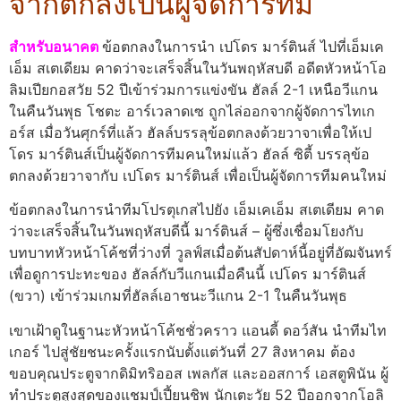
จากตกลงเป็นผู้จัดการทีม
สำหรับอนาคต
ข้อตกลงในการนำ เปโดร มาร์ตินส์ ไปที่เอ็มเค
เอ็ม สเตเดียม คาดว่าจะเสร็จสิ้นในวันพฤหัสบดี อดีตหัวหน้าโอ
ลิมเปียกอสวัย 52 ปีเข้าร่วมการแข่งขัน ฮัลล์ 2-1 เหนือวีแกน
ในคืนวันพุธ โชตะ อาร์เวลาดเซ ถูกไล่ออกจากผู้จัดการไทเก
อร์ส เมื่อวันศุกร์ที่แล้ว ฮัลล์บรรลุข้อตกลงด้วยวาจาเพื่อให้เป
โดร มาร์ตินส์เป็นผู้จัดการทีมคนใหม่แล้ว ฮัลล์ ซิตี้ บรรลุข้อ
ตกลงด้วยวาจากับ เปโดร มาร์ตินส์ เพื่อเป็นผู้จัดการทีมคนใหม่
ข้อตกลงในการนำทีมโปรตุเกสไปยัง เอ็มเคเอ็ม สเตเดียม คาด
ว่าจะเสร็จสิ้นในวันพฤหัสบดีนี้ มาร์ตินส์ – ผู้ซึ่งเชื่อมโยงกับ
บทบาทหัวหน้าโค้ชที่ว่างที่ วูลฟ์สเมื่อต้นสัปดาห์นี้อยู่ที่อัฒจันทร์
เพื่อดูการปะทะของ ฮัลล์กับวีแกนเมื่อคืนนี้ เปโดร มาร์ตินส์
(ขวา) เข้าร่วมเกมที่ฮัลล์เอาชนะวีแกน 2-1 ในคืนวันพุธ
เขาเฝ้าดูในฐานะหัวหน้าโค้ชชั่วคราว แอนดี้ ดอว์สัน นำทีมไท
เกอร์ ไปสู่ชัยชนะครั้งแรกนับตั้งแต่วันที่ 27 สิงหาคม ต้อง
ขอบคุณประตูจากดิมิทริออส เพลกัส และออสการ์ เอสตูพินัน ผู้
ทำประตูสูงสุดของแชมป์เปี้ยนชิพ นักเตะวัย 52 ปีออกจากโอลิ