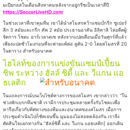
มเปียกอสในเดือนสิงหาคมหลังจากอยู่กรีซเป็นเวลาสี่ปี
https://SoccerLiveHD.com
ในช่วงเวลาที่เขาคุมทีม เขาได้นำสโมสรคว้าแชมป์กรีก ซูเปอร์
ลีก 3 สมัยและกรีก คัพ 2 สมัย ประธานอาคัน อิลิคาลิ ไล่อดีตผู้
จัดการ โชตะ อาร์เวลาดเซ หลังจากแปดเดือนเมื่อวันศุกร์ที่แล้ว
เพียงแปดชั่วโมงก่อนที่จะพ่ายแพ้ต่อ ลูตัน 2-0 โดยสโมสรที่ 20
ในตาราง สำหรับอนาคต
ไฮไลท์ของการแข่งขันแชมป์เปี้ยน
ชิพ ระหว่าง ฮัลล์ ซิตี้ และ วีแกน แอ
ธเลติก
ในแถลงการณ์บนเว็บไซต์ทางการของสโมสร เขากล่าวว่า: “ใน
ช่วงพักเบรกทีมชาติ เรามีการประชุมหลายครั้งกับโชตะเพื่อ
หารือเกี่ยวกับทิศทางของทีมและอนาคตของสโมสร เมื่อการ
ประชุมดำเนินไปก็ชัดเจนขึ้น มุมมองไม่สอดคล้องกัน เราจึง
ตัดสินใจแยกทางกัน “ฮัลล์ซิตี้ และ วีแกน แอธเลติก] ออกเดิน