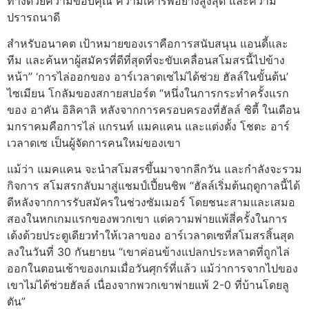
ทางด้วยความขอบคุณ ความเคารพอย่างสูงสุด และความ
ปรารถนาดี
สำหรับอนาคต เป้าหมายของเราคือการสนับสนุน แอนดี้และ
ทีม และค้นหาผู้สมัครที่ดีที่สุดที่จะขับเคลื่อนสโมสรนี้ไปข้าง
หน้า” ‘การไล่ออกของ อาร์เวลาดเซไม่ได้ช่วย ฮัลล์ในขั้นต้น’
ไซเมียน โกลัมของสกายสปอร์ต “หนึ่งในการกระทำครั้งแรก
ของ อาคัน อิลิคาลิ หลังจากการครอบครองที่ฮัลล์ ซิตี้ ในเดือน
มกราคมคือการไล่ แกรนท์ แมคแคน และแต่งตั้ง โชตะ อาร์
เวลาดเซ เป็นผู้จัดการคนใหม่ของเขา
แม้ว่า แมคแคน จะนำสโมสรขึ้นมาจากลีกวัน และกำลังจะรวม
กิจการ สโมสรกลับมาสู่แชมป์เปี้ยนชิพ “ฮัลล์เริ่มต้นฤดูกาลนี้ได้
ดีหลังจากการรับสมัครในช่วงซัมเมอร์ โดยชนะสามและเสมอ
สองในหกเกมแรกของพวกเขา แต่ความพ่ายแพ้สี่ครั้งในการ
เด้งด้วยประตูเดียวทำให้เวลาของ อาร์เวลาดเซที่สโมสรสิ้นสุด
ลงในวันที่ 30 กันยายน “เขาค่อนข้างแปลกประหลาดที่ถูกไล่
ออกในตอนเช้าของเกมเมื่อวันศุกร์ที่แล้ว แม้ว่าการจากไปของ
เขาไม่ได้ช่วยฮัลล์ เนื่องจากพวกเขาพ่ายแพ้ 2-0 ที่บ้านโดยลู
ตัน”