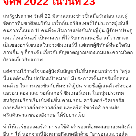
จ์คัพ 2022 ในวันที่ 23
สหรัฐประกาศ วันที่ 22 มีงานแถลงข่าวขึ้นเมื่อวันก่อน และผู้
จัดการทีมชาติอเมริกัน เกร็กก์เบอร์ฮัลเทอร์ได้ประกาศผู้เล่นสี่
คนจากทั้งหมด 11 คนที่จะเริ่มการแข่งขันกับญี่ปุ่น ผู้รักษาประตู
แมตต์เทอร์เนอร์ เป็นคนแรกที่ได้รับการเสนอชื่อ แม้ว่าเขาจะ
เป็นของอาร์เซนอลในช่วงซัมเมอร์นี้ แต่เทพผู้พิทักษ์ที่พอใจกับ
ภาพอื่น ๆ ก็กระซิบเกี่ยวกับสัญชาตญาณของเกมและความวิตก
กังวลเกี่ยวกับสภาพ
แต่ความไว้วางใจของผู้บังคับบัญชาไม่สั่นคลอนกล่าวว่า “พรุ่ง
นี้แมตต์จะเป็น ปกป้องเป้าหมาย” มีประกาศเซ็นเตอร์แบ็คสอง
คนด้วย ในการแข่งขันกับทีมชาติญี่ปุ่น รายชื่อผู้เล่นตัวจริงของ
แอรอน ลอง และ วอล์กเกอร์ ซิมเมอร์แมน ในกลุ่มประเทศ
สหรัฐอเมริกาเริ่มเข้มข้นขึ้น คาเมรอน คาร์เตอร์-วิคเกอร์ส
กองหลังชาวสก็อตชาวสก็อต และคริส ริชาร์ดส์ กองหลัง
คริสตัลพาเลซของอังกฤษ ได้รับบาดเจ็บ
ทำให้แวร์ฮอลเตอร์สามารถใช้ตัวสำรองเพื่อทดสอบกองหลังตัว
อื่น ๆ ได้ นอกจากนี้ยังหมายถึงเพศอีกด้วย “อารอนและวอล์ค