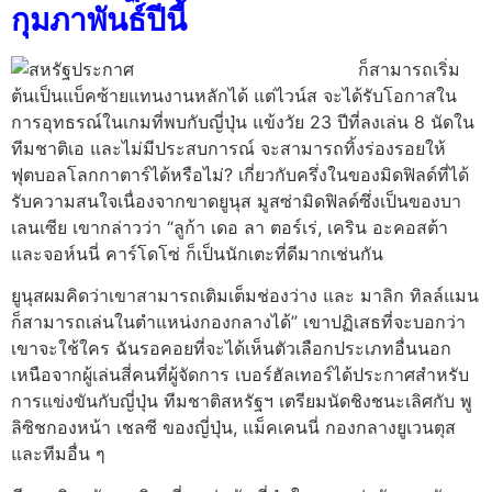
กุมภาพันธ์ปีนี้
ก็สามารถเริ่ม
ต้นเป็นแบ็คซ้ายแทนงานหลักได้ แต่ไวน์ส จะได้รับโอกาสใน
การอุทธรณ์ในเกมที่พบกับญี่ปุ่น แข้งวัย 23 ปีที่ลงเล่น 8 นัดใน
ทีมชาติเอ และไม่มีประสบการณ์ จะสามารถทิ้งร่องรอยให้
ฟุตบอลโลกกาตาร์ได้หรือไม่? เกี่ยวกับครึ่งในของมิดฟิลด์ที่ได้
รับความสนใจเนื่องจากขาดยูนุส มูสซ่ามิดฟิลด์ซึ่งเป็นของบา
เลนเซีย เขากล่าวว่า “ลูก้า เดอ ลา ตอร์เร่, เคริน อะคอสต้า
และจอห์นนี่ คาร์โดโซ่ ก็เป็นนักเตะที่ดีมากเช่นกัน
ยูนุสผมคิดว่าเขาสามารถเติมเต็มช่องว่าง และ มาลิก ทิลล์แมน
ก็สามารถเล่นในตำแหน่งกองกลางได้” เขาปฏิเสธที่จะบอกว่า
เขาจะใช้ใคร ฉันรอคอยที่จะได้เห็นตัวเลือกประเภทอื่นนอก
เหนือจากผู้เล่นสี่คนที่ผู้จัดการ เบอร์ฮัลเทอร์ได้ประกาศสำหรับ
การแข่งขันกับญี่ปุ่น ทีมชาติสหรัฐฯ เตรียมนัดชิงชนะเลิศกับ พู
ลิซิชกองหน้า เชลซี ของญี่ปุ่น, แม็คเคนนี่ กองกลางยูเวนตุส
และทีมอื่น ๆ