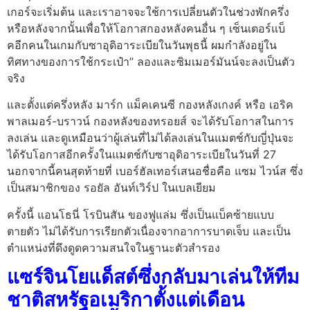
เกอร์จะเริ่มต้น และเราอาจจะใช้การเปลี่ยนตัวในช่วงพักครึ่ง
หรือหลังจากนั้นเพื่อให้โอกาสกองหลังคนอื่น ๆ เซ็นเตอร์แบ็
คอีกคนในเกมกับซาอุดิอาระเบียในวันพุธนี้ ผมกำลังอยู่ใน
ทิศทางของการใช้กระเป๋า” ลองและซิมเมอร์มันน์จะลงเป็นตัว
จริง
และตั้งแต่ครึ่งหลัง มาร์ก แม็คเคนซี กองหลังเกงค์ หรือ เอริค
พาลเมอร์-บราวน์ กองหลังของทรอยส์ จะได้รับโอกาสในการ
ลงเล่น และดูเหมือนว่าผู้เล่นที่ไม่ได้ลงเล่นในแมตช์กับญี่ปุ่นจะ
ได้รับโอกาสอีกครั้งในแมตช์กับซาอุดิอาระเบียในวันที่ 27
นอกจากนี้คนสุดท้ายที่ เบอร์ฮัลเทอร์เสนอชื่อคือ แซม ไวน์ส ซึ่ง
เป็นสมาชิกของ รอยัล อันท์เวิร์ป ในเบลเยียม
ครั้งนี้ แอนโธนี่ โรบินสัน ของฟูแล่ม ซึ่งเป็นแบ็คซ้ายแบบ
ตายตัว ไม่ได้รับการเรียกตัวเนื่องจากอาการบาดเจ็บ และเป็น
ตำแหน่งที่ดึงดูดความสนใจในฐานะตัวสำรอง
แซร์จินโยแด็สต์ซึ่งกลับมาเล่นให้ทีม
ชาติสหรัฐอเมริกาตั้งแต่เดือน