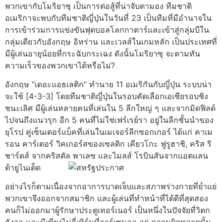
พวกเขากับโมริยาซุ เป็นการต่อสู้ที่น่าจับตามอง ทีมชาติ
อเมริกาจะพบกับทีมชาติญี่ปุ่นในวันที่ 23 เป็นทีมที่มีอำนาจใน
การเข้าร่วมการแข่งขันฟุตบอลโลกกาตาร์และเข้าสู่กลุ่มบีใน
กลุ่มเดียวกับอังกฤษ อิหร่าน และเวลส์ในเกมหลัก เป็นประเทศที่
มีผู้เล่นอายุน้อยที่กระฉับกระเฉง ดังนั้นโมริยาซุ จะตามทัน
ความเร็วของพวกเขาได้หรือไม่?
อังกฤษ “เดอะแอธเลติก” ทำนาย 11 อเมริกันกับญี่ปุ่น ระบบน่า
จะใช้ [4-3-3] โดยทีมชาติญี่ปุ่นในรอบคัดเลือกเอเชียรอบชิง
ชนะเลิศ มีผู้เล่นหลายคนที่เล่นใน 5 ลีกใหญ่ ๆ และจากมิดฟิลด์
ไปจนถึงแนวรุก อีก 5 คนที่ไม่ใช่เฟร์เรย์รา อยู่ในลีกชั้นนำของ
ยุโรป คู่เซ็นเตอร์แบ็คที่เล่นในเมเจอร์ลีกซอกเกอร์ ได้แก่ คาเม
รอน คาร์เตอร์ วิคเกอร์สของเซลติก เคียวโกะ ฟูรูฮาชิ, คริส ริ
ชาร์ดส์ จากคริสตัล พาเลซ และไมลส์ โรบินสันจากแอตแลน
ต้ายูไนเต็ด
อย่างไรก็ตามเนื่องจากอาการบาดเจ็บและสภาพร่างกายที่ย่ำแย่
พวกเขาจึงออกจากสมาชิก และผู้เล่นที่ทำหน้าที่ได้ดีที่สุดสอง
คนก็ไม่ออกมาผู้รักษาประตูเทอร์เนอร์ เป็นหนึ่งในปัจจัยที่วิตก