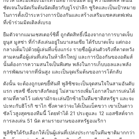
กังวล และมีเพียงไม่กี่เทิร์นที่อาร์เซนอล อยู่ ความผิดพลาดนั้น
ชัดเจนในนัดเริ่มต้นนัดเดียวกับยูโรปาลีก ซูริคและเป็นเป้าหมาย
ในการตั้งเป้าระหว่างการป้องกันและสร้างเสริมแซคสเตฟเฟน
ที่เข้าร่วมมิดเดิลส์เบรอ
ยืมตัวจากแมนเชสเตอร์ซิตี้ ถูกตัดสิทธิ์เนื่องจากอาการบาดเจ็บ
ยูนุส มูสซ่า ที่กำลังเล่นอยู่ในบาเลนเซีย ได้รับบาดเจ็บ แต่กอง
กลางเต็มไปด้วยผู้เล่นที่แข็งแกร่ง รายชื่อผู้เล่นตัวจริงที่คาดหวัง
สามคนคือผู้เล่นที่เล่นในห้าลีกใหญ่ และการป้องกันของอดัมส์
นั้นต้องการความสนใจเป็นพิเศษ พลังในการเก็บบอลและพลัง
การพัฒนาจากที่นั่นสูง และเป็นจุดเริ่มต้นของการโต้กลับ
ดังนั้น จะต้องถูกบดขยี้ทันที พูลิซิชจะเป็นจุดสนใจในสามอันดับ
แรก เชลซี ซึ่งเขาสังกัดอยู่ ไม่สามารถเพิ่มโอกาสในการเล่นได้
ตามที่คาดไว้ แต่เขามักจะเล่นปีกซ้ายในทีมชาติสหรัฐฯ และจะ
ปะทะกับฮิโรกิ ซาไก ซึ่งคาดว่าจะได้เป็นแบ็คขวา เขาเป็นดาว
ซัลโวสูงสุดของทีมนี้ โดยทำได้ 21 ประตูและ 12 แอสซิสต์จาก
การลงเล่น 51 นัด ตามรายงานของสหรัฐอเมริกา
พูลิซิชได้รับเลือกให้เป็นผู้เล่นที่เปล่งประกายในทีมชาติมากกว่า