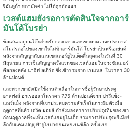
จิอันลูก้า สกามัคค่า ไม่ได้ถูกตัดออก
เวสต์แฮมยังรอการตัดสินใจจากอาร์
มันโด้โบรย่า
ข้อเสนออยู่บนโต๊ะสำหรับกองกลางและเขาคาดว่าจะประกาศ
สโมสรต่อไปของเขาในไม่ช้าอาร์มันโด้ โบรย่าเป็นฟรีเอเย่นต์
หลังจากสัญญากับแมนเชสเตอร์ยูไนเต็ดสิ้นสุดลงในวันที่ 30
มิถุนายน การเซ็นสัญญาครั้งแรกของเวสต์แฮมในช่วงซัมเมอร์
คือกองหลัง
นาอิฟ อเกิร์ด
ซึ่งเข้าร่วมจาก เรนเนส ในราคา 30
ล้านปอนด์
และพวกเขายังเปิดใช้งานตัวเลือกในการซื้อผู้รักษาประตู
อาลฟงส์ อาเรออลาในราคา 7.75 ล้านปอนด์จาก ปารีแซ็ง-
แฌร์แม็ง หลังจากที่เขาประสบความสำเร็จในการยืมตัวเมื่อ
ฤดูกาลที่แล้ว เดวิด มอยส์ กำลังมองหาการปรับปรุงทีมของเขา
ก่อนฤดูกาลที่จะเห็นเวสต์แฮมยูไนเต็ด รวมการปรับปรุงพรีเมียร์
ลีกกับแคมเปญยูฟ่ายูโรปาคอนเฟอเรนซ์ลีก ครั้งแรก