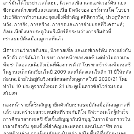
อาร์มันโด้โบรย่าเวสต์แฮม, นิวคาสเซิ่ล และเอฟเวอร์ตัน แย่ง
ชิงกองหน้าเชลซีและแอลเบเนีย มิหลังของ อาร์มานโด โบรย่า
ประวัติการทำงานและจุดแข็งที่สำคัญ สถิติการวิ่ง, ประตูที่คาด
หวัง, การยิง, การสร้าง, การกดและการจ่ายบอลที่วิเคราะห์;
อัลเบเนียยิงหกประตูในพรีเมียร์ลีกระหว่างการยืมตัวที่
เซาแธมป์ตันเมื่อฤดูกาลที่แล้ว
มีรายงานว่าเวสต์แฮม, นิวคาสเซิ่ล และเอฟเวอร์ตัน ต่างแย่งกัน
คว้าตัว อาร์มันโด โบรฆา กองหน้าของเชลซี แต่ทำไมดาวเตะ
ทีมชาติแอลเบเนียถึงเป็นที่ต้องการตัว? โบรฆาเข้าร่วมทีมเชลซี
ในฐานะเด็กนักเรียนในปี 2009 และได้ลงเล่นในลีก 11 ปีให้หลัง
ก่อนจะย้ายไปอยู่กับวิเทสส์ตลอดทั้งฤดูกาลในปี 2020/21 โดย
ทำไป 10 ประตูจากทั้งหมด 21 ประตูเป็นดาวซัลโวร่วมของ
สโมสร
กองหน้ารายนี้เซ็นสัญญายืมตัวกับเซาแธมป์ตันเมื่อต้นฤดูกาลที่
แล้ว และสร้างผลกระทบทันทีร่วมกับติโม ลิฟราเมนโตผู้สำเร็จ
การศึกษาจากเชลซี ซึ่งเซ็นสัญญากับนักบุญในการย้ายถาวรใน
เวลาเดียวกัน จุดแข็งที่สำคัญและผลตอบแทนในอาชีพ ตาม
ภาพด้านล่าง จุดแข็งหลักของโบรย่า อยู่ในพื้นที่ซึ่งมักจะหลุด