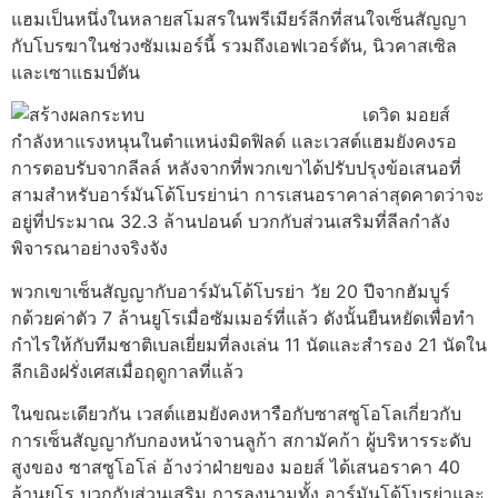
แฮมเป็นหนึ่งในหลายสโมสรในพรีเมียร์ลีกที่สนใจเซ็นสัญญา
กับโบรฆาในช่วงซัมเมอร์นี้ รวมถึงเอฟเวอร์ตัน, นิวคาสเซิล
และเซาแธมป์ตัน
เดวิด มอยส์
กำลังหาแรงหนุนในตำแหน่งมิดฟิลด์ และเวสต์แฮมยังคงรอ
การตอบรับจากลีลล์ หลังจากที่พวกเขาได้ปรับปรุงข้อเสนอที่
สามสำหรับอาร์มันโด้โบรย่าน่า การเสนอราคาล่าสุดคาดว่าจะ
อยู่ที่ประมาณ 32.3 ล้านปอนด์ บวกกับส่วนเสริมที่ลีลกำลัง
พิจารณาอย่างจริงจัง
พวกเขาเซ็นสัญญากับอาร์มันโด้โบรย่า วัย 20 ปีจากฮัมบูร์
กด้วยค่าตัว 7 ล้านยูโรเมื่อซัมเมอร์ที่แล้ว ดังนั้นยืนหยัดเพื่อทำ
กำไรให้กับทีมชาติเบลเยี่ยมที่ลงเล่น 11 นัดและสำรอง 21 นัดใน
ลีกเอิงฝรั่งเศสเมื่อฤดูกาลที่แล้ว
ในขณะเดียวกัน เวสต์แฮมยังคงหารือกับซาสซูโอโลเกี่ยวกับ
การเซ็นสัญญากับกองหน้าจานลูก้า สกามัคก้า ผู้บริหารระดับ
สูงของ ซาสซูโอโล่ อ้างว่าฝ่ายของ มอยส์ ได้เสนอราคา 40
ล้านยูโร บวกกับส่วนเสริม การลงนามทั้ง อาร์มันโด้โบรย่าและ