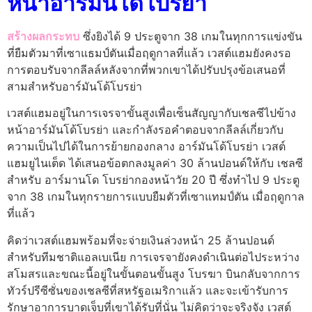
หน้าอาร์มันโด้โบรย่า
สร้างผลกระทบ
ซึ่งยิงได้ 9 ประตูจาก 38 เกมในทุกการแข่งขัน
ที่ยืมตัวมาที่เซาแธมป์ตันเมื่อฤดูกาลที่แล้ว เวสต์แฮมยังคงรอ
การตอบรับจากลีลล์หลังจากที่พวกเขาได้ปรับปรุงข้อเสนอที่
สามสำหรับอาร์มันโด้โบรย่า
เวสต์แฮมอยู่ในการเจรจาขั้นสูงเพื่อเซ็นสัญญากับเชลซีไปข้าง
หน้าอาร์มันโด้โบรย่า และกำลังรอคำตอบจากลีลล์เกี่ยวกับ
ความเป็นไปได้ในการย้ายกองกลาง อาร์มันโด้โบรย่า เวสต์
แฮมยูไนเต็ด ได้เสนอข้อตกลงมูลค่า 30 ล้านปอนด์ให้กับ เชลซี
สำหรับ อาร์มานโด โบรย่ากองหน้าวัย 20 ปี ซึ่งทำไป 9 ประตู
จาก 38 เกมในทุกรายการแบบยืมตัวที่เซาแทมป์ตัน เมื่อฤดูกาล
ที่แล้ว
คิดว่าเวสต์แฮมพร้อมที่จะจ่ายเงินล่วงหน้า 25 ล้านปอนด์
สำหรับทีมชาติแอลเบเนีย การเจรจายังคงดำเนินต่อไประหว่าง
สโมสรและขณะนี้อยู่ในขั้นตอนขั้นสูง โบรฆา บินกลับจากการ
ทัวร์ปรีซีซั่นของเชลซีที่สหรัฐอเมริกาแล้ว และจะเข้ารับการ
รักษาอาการบาดเจ็บที่เขาได้รับที่นั่น ไม่คิดว่าจะจริงจัง เวสต์