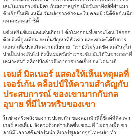
เล่นในเกมกระชับมิตร กับสตราสบูร์ก เมื่อวันอาทิตย์ที่ผ่านมา
ซึ่งเกิดขึ้นเพียงหนึ่ง วันหลังจากชัยชนะใน คอมมิวนิตี้ชิลด์เหนือ
แมนเชสเตอร์ ซิตี้
แข้งเฟร้นช์แมนลงเล่นเกือบ 1 ชั่วโมงก่อนที่เขาจะโดน ไล่ออก
ด้วยสิ่งที่ดูเหมือน จะเป็นปัญหาที่หัวเข่า และเขาจะได้รับการ
สแกน เพื่อประเมินความเสียหาย “เรายังไม่รู้แน่ชัด แต่มันดูไม่
น่าเป็นห่วงเกินไป ดังนั้นผมหวังว่าเราจะจับ มันได้ในช่วงเวลาที่
เหมาะสม” คล็อปป์กล่าวถึงอาการบาดเจ็บของ โคนาเต้
เจมส์ มิลเนอร์ แสดงให้เห็นเหตุผลที่
เจอร์เก้น คล็อปป์ให้ความสําคัญกับ
ประสบการณ์ ของเขามากกับกล
อุบาย ที่มีไหวพริบของเขา
ในช่วงครึ่งหลังของการปะทะกัน ของคอมมิวนิตี้ชิลด์ที่คิง เพา
เวอร์ สเตเดี้ยม จังหวะดังกล่าวเกิดขึ้น ขณะที่ โมฮาเหม็ด ซา
ลาห์มีโอกาสคืนฟอร์มนํา ลิเวอร์พูลจากจุดโทษหลัง ทํา