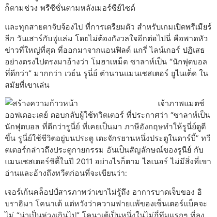
ก็ตามช่วง พรีซีซั่นตามหลังเมอร์ซีย์ไซด์
และทุกสายตาจับจ้องไป ที่การเตรียมตัว สําหรับเกมเปิดพรีเมียร์
ลีก วันเสาร์กับฟูแล่ม โดยไม่ต้องกังวลใจอีกต่อไปนี่ คือพาดหัว
ข่าวที่ใหญ่ที่สุด ที่ออกมาจากแอนฟิลด์ แกรี่ ไลน์เกอร์ ปฏิเสธ
อย่างตรงไปตรงมาอ้างว่า โมฮาเหม็ด ซาลาห์เป็น “นักฟุตบอล
ที่ดีกว่า” มากกว่า เวย์น รูนี่ย์ ตํานานแมนเชสเตอร์ ยูไนเต็ด ใน
สมัยที่เขาเล่น
เจ้าภาพแมตช์
ออฟเดอะเดย์ ตอบกลับผู้ใช้ทวิตเตอร์ ที่ประกาศว่า “ซาลาห์เป็น
นักฟุตบอล ที่ดีกว่ารูนี่ย์ ที่เคยเป็นมา ภาษีอังกฤษทําให้รูนี่ย์ดูดี
ขึ้น รูนี่ย์ใช้ชีวิตอยู่บนประตู เตะจักรยานหนึ่งประตูในดาร์บี้” ทวี
ตเตอร์กล่าวถึงประตูกายกรรม อันเป็นสัญลักษณ์ของรูนีย์ กับ
แมนเชสเตอร์ซิตี้ในปี 2011 อย่างไรก็ตาม ไลเนอร์ ไม่มีสิ่งที่เขา
อ่านและอ้างถึงทวีตก่อนที่จะเขียนว่า:
เจอร์เก้นคล็อปป์สารภาพว่าเขาไม่รู้ถึง อาการบาดเจ็บของ อิ
บราฮิมา โคนาเต้ แต่หวังว่าความพ่ายแพ้ของเซ็นเตอร์แบ็คจะ
ไม่ “น่าเป็นห่วงเกินไป” โคนาเต้เป็นหนึ่งในไม่กี่ทีมแรกๆ ที่ลง