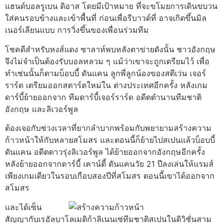
แฮนด์บอลรูเบน ดิอาส โดยมีเป้าหมาย ที่จะขโมยการเดินขบวน
ใส่คนรอบข้างและเข้าพื้นที่ ก่อนเพื่อรีบาวด์ที่ อาจเกิดขึ้นมิล
เนอร์เลียนแบบ การวิ่งขึ้นของเพื่อนร่วมทีม
โชคดีสําหรับหงส์แดง ซาลาห์พบหลังตาข่ายดังนั้น ชาวอังกฤษ
จึงไม่จําเป็นต้องรับบอลหลวม ๆ แม้ว่าเขาจะถูกเตรียมไว้ เพื่อ
ทําเช่นนั้นก็ตามบ็อบบี้ ดันแคน ลูกพี่ลูกน้องของสตีเว่น เจอร์
ราร์ด เตรียมออกสตาร์ตใหม่ใน ต่างประเทศอีกครั้ง หลังเกม
ดาร์บี้ย้ายออกจาก ทีมดาร์บี้เจอร์ราร์ด อดีตตํานานทีมชาติ
อังกฤษ และลิเวอร์พูล
ต้องเจอกับช่วงเวลาที่ยากลําบากพร้อมกับพยายามสร้างความ
ก้าวหน้าให้กับหลายสโมสร และตอนนี้ก็ย้ายไปสเปนแล้วบ็อบบี้
ดันแคน อดีตดาวรุ่งลิเวอร์พูล ได้ย้ายออกจากอังกฤษอีกครั้ง
หลังย้ายออกจากดาร์บี้ เคาน์ตี้ ดันแคนวัย 21 ปีลงเล่นให้แรมส์
เพียงเกมเดียวในรอบเกือบสองปีที่สโมสร ตอนนี้เขาได้ออกจาก
สโมสร
และได้
เซ็น
สัญญากับเรอัลบาโลเมดิก้าลิเนนเซ่ทีมชาติสเปนในดิวิชั่นสาม