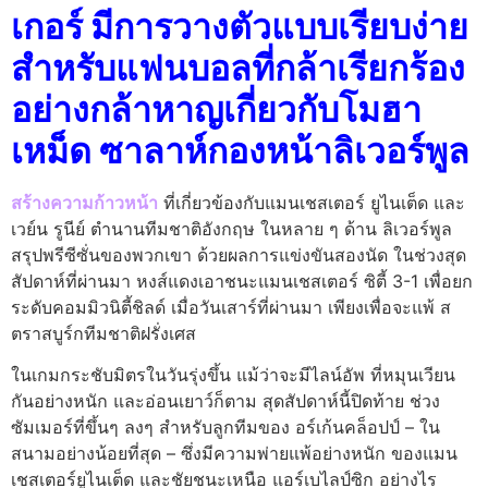
เกอร์ มีการวางตัวแบบเรียบง่าย
สําหรับแฟนบอลที่กล้าเรียกร้อง
อย่างกล้าหาญเกี่ยวกับโมฮา
เหม็ด ซาลาห์กองหน้าลิเวอร์พูล
สร้างความก้าวหน้า
ที่เกี่ยวข้องกับแมนเชสเตอร์ ยูไนเต็ด และ
เวย์น รูนีย์ ตํานานทีมชาติอังกฤษ ในหลาย ๆ ด้าน ลิเวอร์พูล
สรุปพรีซีซั่นของพวกเขา ด้วยผลการแข่งขันสองนัด ในช่วงสุด
สัปดาห์ที่ผ่านมา หงส์แดงเอาชนะแมนเชสเตอร์ ซิตี้ 3-1 เพื่อยก
ระดับคอมมิวนิตี้ชิลด์ เมื่อวันเสาร์ที่ผ่านมา เพียงเพื่อจะแพ้ ส
ตราสบูร์กทีมชาติฝรั่งเศส
ในเกมกระชับมิตรในวันรุ่งขึ้น แม้ว่าจะมีไลน์อัพ ที่หมุนเวียน
กันอย่างหนัก และอ่อนเยาว์ก็ตาม สุดสัปดาห์นี้ปิดท้าย ช่วง
ซัมเมอร์ที่ขึ้นๆ ลงๆ สําหรับลูกทีมของ อร์เก้นคล็อปป์ – ใน
สนามอย่างน้อยที่สุด – ซึ่งมีความพ่ายแพ้อย่างหนัก ของแมน
เชสเตอร์ยูไนเต็ด และชัยชนะเหนือ แอร์เบไลป์ซิก อย่างไร