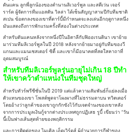
ดันแคน ลูกพี่ลูกน้องของตํานานลิเวอร์พูล และสตีเว่น เจอร์
ราร์ด ผู้จัดการทีมแอสตัน วิลล่า ได้เซ็นสัญญาสามปีกับทีมชาติ
สเปน ข้อตกลงของเขาที่ดาร์บี้มีกําหนดจะลงเล่นอีกฤดูกาลหนึ่ง
มันแสดงถึงการพักแรมครั้งที่สองในต่างประเทศ
สําหรับดันแคนหลังจากหนึ่งปีในอิตาลีกับฟิออเรนตินา เขาย้าย
มาร่วมทีมลิเวอร์พูลในปี 2018 หลังจากย้ายมาอยู่กับทีมของวี
แกนและแมนเชสเตอร์ ซิตี้ และเขาก็มีอนาคตที่สดใสคาถาที่
อุดมสมบูรณ์
สําหรับทีมลิเวอร์พูลรุ่นอายุไม่เกิน 18 ปีทํา
ให้เขาคว้าตําแหน่งในทีมชุดใหญ่
สําหรับทัวร์พรีซีซั่นในปี 2019 แต่แล้วความสัมพันธ์ก็แย่ลงเมื่อ
ตัวแทนของเขา โพสต์พูดจาโผงผางที่ไม่ธรรมดาบน ทวิตเตอร์
โดยอ้างว่าลูกค้าของเขาถูกกักขังไว้กับเจตจํานงของเขาหลัง
จากการประมูลเงินกู้จากต่างประเทศถูกปฏิเสธ รูบี้ เขียนว่า “วัน
นี้เป็นฟางเส้นสุดท้ายของพฤติกรรม
และการติดต่อของ ไมเคิล เอ็ดเวิร์ดส์ ผู้อํานวยการกีฬาของ