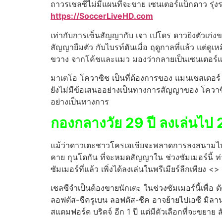
ถาวรเชลซีไม่มีแผนที่จะขาย เซนเตอร์แบ็กดาว รุ่งร
https://SoccerLiveHD.com
เท่ากับการเซ็นสัญญากับ เจา เปโดร ดาวยิงตัวเก่งข
สัญญายืมตัว กับไบรท์ตันเมื่อ ฤดูกาลที่แล้ว แต่ด
ขวาง จากโค้ชและแมว มองว่ากลายเป็นเซนเตอร์แบ็กซ
มาเตโอ โควาซิช เป็นที่ต้องการของ แมนเชสเตอร์ ซ
ยังไม่มีข้อเสนออย่างเป็นทางการสัญญาของ โควาซิ
อย่างเป็นทางการ
กองกลางวัย 29 ปี ลงเล่นไป 
แม้ว่าดาวเตะชาวโครเอเชียจะพลาดการลงสนามไป <> 
คาย กุนโดกัน ที่จะหมดสัญญาใน ช่วงซัมเมอร์นี้ ท่
ซัมเมอร์ที่แล้ว เพิ่งได้ลงเล่นในพรีเมียร์ลีกเพียง <> 
เชลซีจําเป็นต้องขายนักเตะ ในช่วงซัมเมอร์นี้เพื่
ลอฟตัส-ชีครูเบน ลอฟตัส-ชีค อาจย้ายไปเอซี มิลาน
สแตมฟอร์ด บริดจ์ อีก 1 ปี แต่มีตัวเลือกที่จะขยา