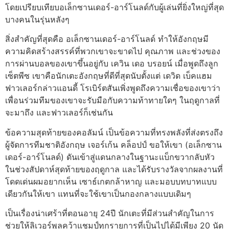
โดยเปรียบเทียบอเล็กซานเดอร์-อาร์โนลด์กับผู้เล่นที่ยิ่งใหญ่ที่สุด
บางคนในรุ่นหลังๆ
สิ่งสําคัญที่สุดคือ อเล็กซานเดอร์-อาร์โนลด์ ทําให้อังกฤษมี
ความคิดสร้างสรรค์ที่พวกเขาจะขาดไป
คุณภาพ และช่วงของ
การผ่านบอลของเขาขึ้นอยู่กับ เควิน เดอ บรอยน์ เมื่อพูดถึงลูก
เซ็ตพีซ เขาคือนักเตะอังกฤษที่ดีที่สุดนับตั้งแต่ เดวิด เบ็คแฮม
ฟาวเลอร์กล่าว
แอนดี้ โรเบิร์ตสันเพิ่งพูดถึงความเชื่อของเขาว่า
เพื่อนร่วมทีมของเขาจะรับมือกับความท้าทายใดๆ ในฤดูกาลที่
จะมาถึง และฟาวเลอร์ก็เช่นกัน
ข้อความสุดท้ายของคอลัมน์ เป็นข้อความที่ทรงพลังที่ส่งตรงถึง
ผู้จัดการทีมชาติอังกฤษ เจอร์เก้น คล็อปป์ ขอให้เขา (อเล็กซาน
เดอร์-อาร์โนลด์) ดันเข้าสู่แดนกลางในฐานะแบ็กขวากลับหัว
ในช่วงสัปดาห์สุดท้ายของฤดูกาล และได้รับรางวัลจากผลงานที่
โดดเด่น
ผมอยากเห็น เซาธ์เกตกล้าหาญ และมอบบทบาทแบบ
เดียวกันให้เขา แทนที่จะใช้เขาเป็นกองกลางแบบเดิมๆ
เป็นเรื่องน่าเศร้าที่ตอนอายุ 24ปี นักเตะที่มีส่วนสําคัญในการ
ช่วยให้ลิเวอร์พูลคว้าแชมป์ทุกรายการที่เป็นไปได้มีเพียง 20 นัด