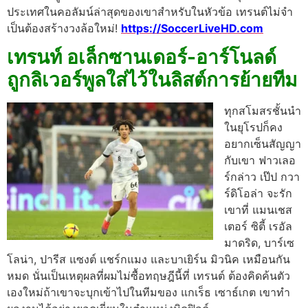
ประเทศในคอลัมน์ล่าสุดของเขาสําหรับในหัวข้อ เทรนต์ไม่จํา
เป็นต้องสร้างวงล้อใหม่!
https://SoccerLiveHD.com
เทรนท์ อเล็กซานเดอร์-อาร์โนลด์
ถูกลิเวอร์พูลใส่ไว้ในลิสต์การย้ายทีม
ทุกสโมสรชั้นนํา
ในยุโรปก็คง
อยากเซ็นสัญญา
กับเขา ฟาวเลอ
ร์กล่าว เป๊ป กวา
ร์ดิโอล่า จะรัก
เขาที่ แมนเชส
เตอร์ ซิตี้ เรอัล
มาดริด, บาร์เซ
โลน่า, ปารีส แซงต์ แชร์กแมง และบาเยิร์น มิวนิค เหมือนกัน
หมด
นั่นเป็นเหตุผลที่ผมไม่ซื้อทฤษฎีนี้ที่ เทรนต์ ต้องคิดค้นตัว
เองใหม่ถ้าเขาจะบุกเข้าไปในทีมของ แกเร็ธ เซาธ์เกต เขาทํา