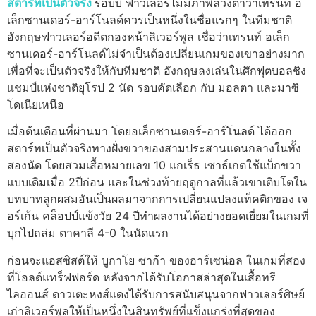
สตาร์ทเป็นตัวจริง
ร็อบบี้ ฟาวเลอร์ไม่มีภาพลวงตาว่าเทรนท์ อ
เล็กซานเดอร์-อาร์โนลด์ควรเป็นหนึ่งในชื่อแรกๆ ในทีมชาติ
อังกฤษ
ฟาวเลอร์อดีตกองหน้าลิเวอร์พูล เชื่อว่าเทรนท์ อเล็ก
ซานเดอร์-อาร์โนลด์ไม่จําเป็นต้องเปลี่ยนเกมของเขาอย่างมาก
เพื่อที่จะเป็นตัวจริงให้กับทีมชาติ
อังกฤษลงเล่นในศึกฟุตบอลชิง
แชมป์แห่งชาติยุโรป 2 นัด รอบคัดเลือก กับ มอลตา และมาซิ
โดเนียเหนือ
เมื่อต้นเดือนที่ผ่านมา โดยอเล็กซานเดอร์-อาร์โนลด์ ได้ออก
สตาร์ทเป็นตัวจริงทางฝั่งขวาของสามประสานแดนกลางในทั้ง
สองนัด โดยสวมเสื้อหมายเลข 10 แกเร็ธ เซาธ์เกตใช้แบ็กขวา
แบบเดิมเมื่อ 2ปีก่อน และในช่วงท้ายฤดูกาลที่แล้วเขาเติบโตใน
บทบาทลูกผสมอันเป็นผลมาจากการเปลี่ยนแปลงแท็คติกของ เจ
อร์เก้น คล็อปป์
แข้งวัย 24 ปีทําผลงานได้อย่างยอดเยี่ยมในเกมที่
บุกไปถล่ม ตาคาลี 4-0 ในนัดแรก
ก่อนจะแอสซิสต์ให้ บูกาโย ซาก้า ของอาร์เซน่อล ในเกมที่สอง
ที่โอลด์แทร็ฟฟอร์ด
หลังจากได้รับโอกาสล่าสุดในเสื้อทรี
ไลออนส์ ดาวเตะหงส์แดงได้รับการสนับสนุนจากฟาวเลอร์ศิษย์
เก่าลิเวอร์พูลให้เป็นหนึ่งในสินทรัพย์ที่แข็งแกร่งที่สุดของ