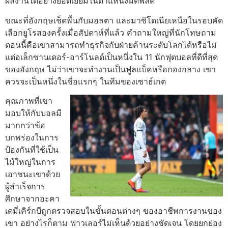
ผลงานได้อย่างยอดเยี่ยมในตําแหน่งมิดฟิลด์
ขณะที่อังกฤษเช็ดพื้นกับมอลตา และมาซิโดเนียเหนือในรอบคัด
เลือกยูโรสองครั้งเมื่อสัปดาห์ที่แล้ว
คําถามใหญ่ที่นักโทษถาม
ตอนนี้คือเขาสามารถทําธุรกิจกับฝ่ายค้านระดับโลกได้หรือไม่
แต่อเล็กซานเดอร์-อาร์โนลด์เป็นหนึ่งใน 11 นักฟุตบอลที่ดีที่สุด
ของอังกฤษ ไม่ว่าเขาจะทํางานเป็นฟูลแบ็คหรือกองกลาง
เขา
ควรจะเป็นหนึ่งในชื่อแรกๆ ในทีมของเซาธ์เกต
คุณภาพที่เขา
มอบให้กับบอลมี
มากกว่าข้อ
บกพร่องในการ
ป้องกันที่ใช้เป็น
ไม้ใหญ่ในการ
เอาชนะเขาด้วย
ผู้สําเร็จการ
ศึกษาจากอะคา
เดมี่เคิร์กบีถูกตรวจสอบในขั้นตอนต่างๆ ของอาชีพการงานของ
เขา อย่างไรก็ตาม ฟาวเลอร์ไม่เห็นด้วยอย่างชัดเจน โดยยกย่อง