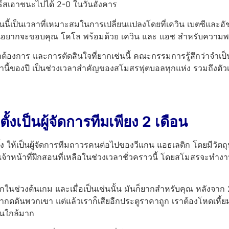
ตอร์สเอาชนะไปได้ 2-0 ในวันอังคาร
นี้เป็นเวลาที่เหมาะสมในการเปลี่ยนแปลงโดยที่เควิน เบตซีและอ
กฉันอยากจะขอบคุณ โคโล พร้อมด้วย เควิน และ แอช สำหรับควา
าต้องการ และการตัดสินใจที่ยากเช่นนี้ คณะกรรมการรู้สึกว่าจำเป็
ลานี้ของปี เป็นช่วงเวลาสำคัญของสโมสรฟุตบอลทุกแห่ง รวมถึงตัวเ
้งเป็นผู้จัดการทีมเพียง 2 เดือน
ั้ง ให้เป็นผู้จัดการทีมถาวรคนต่อไปของวีแกน แอธเลติก โดยมีวัตถุปร
้าหน้าที่ฝึกสอนที่เหลือในช่วงเวลาชั่วคราวนี้ โดยสโมสรจะทำงานอ
ถูกในช่วงต้นเกม และเมื่อเป็นเช่นนั้น มันก็ยากสำหรับคุณ หลังจาก 
ลัง เรากดดันพวกเขา แต่แล้วเราก็เสียอีกประตูราคาถูก เราต้องโหดเหี
มันใกล้มาก