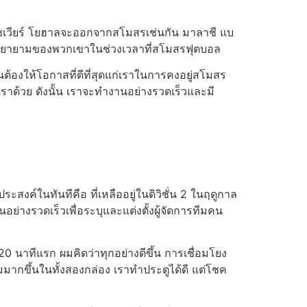
ัชเวียร์ โยฮาลจะออกจากสโมสรเช่นกัน มาลาชี แบ
มพยายามของพวกเขาในช่วงเวลาที่สโมสรฟุตบอล
นต้องให้โอกาสที่ดีที่สุดแก่เราในการคงอยู่สโมสร
ราด้วย ดังนั้น เราจะทำงานอย่างรวดเร็วและมี
ะสงค์ในทันทีคือ ที่เหลืออยู่ในดิวิชั่น 2 ในฤดูกาล
ย่างรวดเร็วเพื่อระบุและแต่งตั้งผู้จัดการทีมคน
20 นาทีแรก ผมคิดว่าทุกอย่างดีขึ้น การเชื่อมโยง
้ยมมากขึ้นในทั้งสองกล่อง เราทำประตูได้ดี แต่โชค