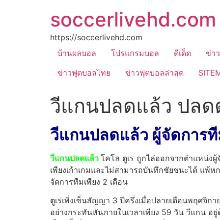
soccerlivehd.com
https://soccerlivehd.com
บ้านผลบอล
โปรแกรมบอล
ดีเด็ด
ข่า
ข่าวฟุตบอลไทย
ข่าวฟุตบอลล่าสุด
SITE
วีแกนปลดแล้ว ปลดตู
วีแกนปลดแล้ว
ผู้จัดการ
วีแกนปลดแล้ว
โคโล ตูเร ถูกไล่ออกจากตำแหน่งผู้
เพียงเก้าเกมและไม่สามารถบันทึกชัยชนะได้ แพ้หกครั
จัดการทีมเพียง 2 เดือน
ตูเร่เพิ่งเซ็นสัญญา 3 ปีครึ่งเมื่อปลายเดือนพฤศจ
อย่างกระทันหันภายในเวลาเพียง 59 วัน วีแกน อยู