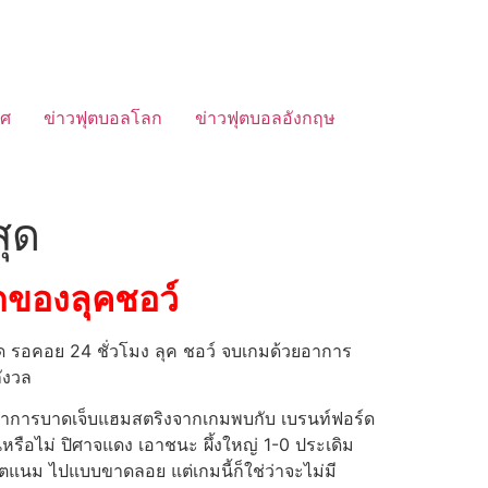
ทศ
ข่าวฟุตบอลโลก
ข่าวฟุตบอลอังกฤษ
สุด
ุดของลุคชอว์
เต็ด รอคอย 24 ชั่วโมง ลุค ชอว์ จบเกมด้วยอาการ
กังวล
์ มีอาการบาดเจ็บแฮมสตริงจากเกมพบกับ เบรนท์ฟอร์ด
นหรือไม่
ปิศาจแดง เอาชนะ ผึ้งใหญ่ 1-0 ประเดิม
ตแนม ไปแบบขาดลอย แต่เกมนี้ก็ใช่ว่าจะไม่มี