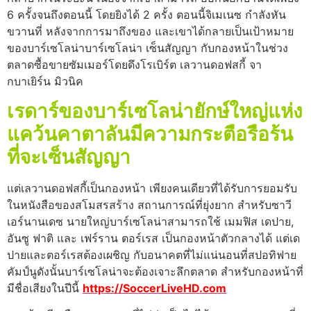
6 ครั้งจนถึงตอนนี้ โดยยิงได้ 2 ครั้ง ตอนนี้จิเมเนซ กําลังหัน
ขวานที่ หลังจากการมาถึงของ และเขาได้กลายเป็นเป้าหมาย
ของบาร์เซโลน่าบาร์เซโลน่า เซ็นสัญญา กับกองหน้าในช่วง
ตลาดซื้อขายซัมเมอร์โดยดึงโรเบิร์ต เลวานดอฟสกี้ จา
กบาเยิร์น มิวนิค
เรดาร์ของบาร์เซโลน่ายักษ์ใหญ่แห่ง
แคว้นคาตาลันมีความกระตือรือร้น
ที่จะเซ็นสัญญา
แต่เลวานดอฟสกี้เป็นกองหน้า เพียงคนเดียวที่ได้รับการยอมรับ
ในหนังสือของสโมสรสร้าง สถานการณ์ที่ยุ่งยาก สําหรับซาวี
เอร์นานเดซ นายใหญ่บาร์เซโลน่าสามารถใช้ เมมฟิส เดปาย,
อันซู ฟาติ และ เฟร์ราน ตอร์เรส เป็นกองหน้าตัวกลางได้ แต่เด
ปายและตอร์เรสต้องเผชิญ กับอนาคตที่ไม่แน่นอนที่สปอทิฟาย
คัมป์นูดังนั้นบาร์เซโลน่าจะต้องเจาะลึกตลาด สําหรับกองหน้าที่
มีชื่อเสียงในปีนี้
https://SoccerLiveHD.com