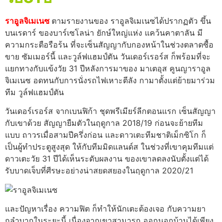
ราอูลจิเมเนซ
ตามรายงานของ ราอูลจิเมเนซได้ปรากฏตัว ขึ้น
บนเรดาร์ ของบาร์เซโลน่า ยักษ์ใหญ่แห่ง แคว้นคาตาลัน มี
ความกระตือรือร้น ที่จะเซ็นสัญญากับกองหน้าในช่วงตลาดซื้อ
ขาย ซัมเมอร์นี้ และวูล์ฟแฮมป์ตัน วันเดอร์เรอร์ส ก็พร้อมที่จะ
แยกทางกับแข้งวัย 31 ปีหลังการมาของ มาเตอุส คูนญาราอูล
จิเมเนซ อดทนกับการนั่งรถไฟเหาะตีลัง กามาตั้งแต่ย้ายมาร่วม
ทีม วูล์ฟแฮมป์ตัน
วันเดอร์เรอร์ส จากเบนฟิก้า ชุดพรีเมียร์ลีกตอนแรก เซ็นสัญญา
กับเขาด้วย สัญญายืมตัวในฤดูกาล 2018/19 ก่อนจะย้ายทีม
แบบ ถาวรเมื่อสามปีครึ่งก่อน และดาวเตะทีมชาติเม็กซิโก ก็
เป็นผู้ทําประตูสูงสุด ให้กับทีมมิดแลนด์ส ในช่วงที่เขาคุมทีมแต่
ดาวเตะวัย 31 ปีได้เห็นระดับผลงาน ของเขาลดลงนับตั้งแต่ได้
รับบาดเจ็บที่ศีรษะอย่างน่าสยดสยองในฤดูกาล 2020/21
และปัญหาเรื่อง ความฟิต ก็ทําให้นักเตะต้องเจอ กับความยา
กลําบากในระยะนี้ เนื่องจากเขาสามารถ ออกนอกบ้านได้เพียง