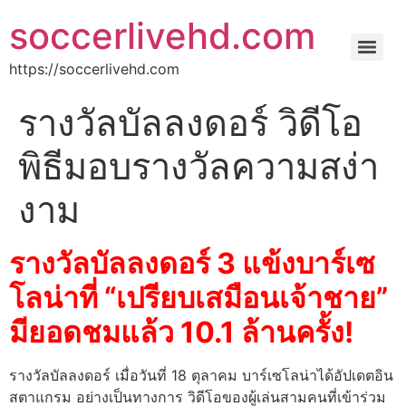
soccerlivehd.com
https://soccerlivehd.com
รางวัลบัลลงดอร์ วิดีโอ
พิธีมอบรางวัลความสง่า
งาม
รางวัลบัลลงดอร์ 3 แข้งบาร์เซ
โลน่าที่ “เปรียบเสมือนเจ้าชาย”
มียอดชมแล้ว 10.1 ล้านครั้ง!
รางวัลบัลลงดอร์ เมื่อวันที่ 18 ตุลาคม บาร์เซโลน่าได้อัปเดตอิน
สตาแกรม อย่างเป็นทางการ วิดีโอของผู้เล่นสามคนที่เข้าร่วม