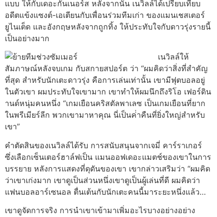
แบบ ให้กับเดอะกันเนอร์ส หลังจากนั้น เนวิลล์ได้เปรียบเทียบ
อดีตแข้งแซงต์-เอเตียนกับเพื่อนร่วมทีมเก่า ของแมนเชสเตอร์
ยูไนเต็ด และอังกฤษหลังจากถูกทิ้ง ให้ประทับใจกับดาวรุ่งรายนี้
เป็นอย่างมาก
เนวิลล์ให้
สัมภาษณ์หลังจบเกม กับสกายสปอร์ต ว่า “ผมคิดว่าสิ่งที่สําคัญ
ที่สุด สําหรับนักเตะดาวรุ่ง คือการเล่นเท่านั้น เขามีฟุตบอลอยู่
ในตัวเขา ผมประทับใจเขามาก เขาทําให้ผมนึกถึงริโอ เฟอร์ดิน
านด์หนุ่มคนหนึ่ง “เกมเยือนคริสตัลพาเลซ เป็นเกมเยือนที่ยาก
ในพรีเมียร์ลีก พวกเขามาหาคุณ นี่เป็นค่ําคืนที่ยิ่งใหญ่สําหรับ
เขา”
คําตัดสินของเนวิลล์ได้รับ การสนับสนุนจากเจมี่ คาร์ราเกอร์
ซึ่งเลือกเซ็นเตอร์ฮาล์ฟเป็น แมนออฟเดอะแมตช์ของเขาในการ
บรรยาย หลังการแสดงที่ดุดันของเขา เขากล่าวเสริมว่า “ผมคิด
ว่าเขาเก่งมาก เขาดูเป็นส่วนหนึ่งเขาดูเป็นผู้เล่นที่ดี ผมคิดว่า
แฟนบอลอาร์เซนอล ตื่นเต้นกับนักเตะคนนี้มาระยะหนึ่งแล้ว…
เขาดูจัดการจริง การนําเขาเข้ามาเพิ่มอะไรบางอย่างอย่าง