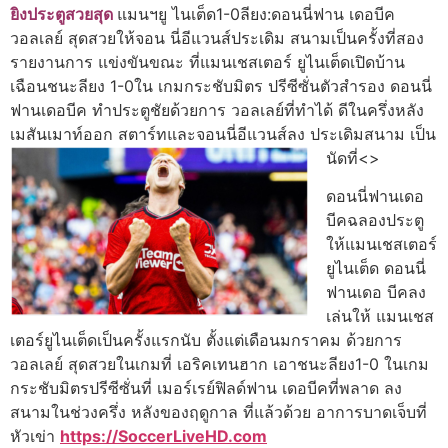
ยิงประตูสวยสุด
แมนฯยู ไนเต็ด1-0ลียง:ดอนนี่ฟาน เดอบีค
วอลเลย์ สุดสวยให้จอน นี่อีแวนส์ประเดิม สนามเป็นครั้งที่สอง
รายงานการ แข่งขันขณะ ที่แมนเชสเตอร์ ยูไนเต็ดเปิดบ้าน
เฉือนชนะลียง 1-0ใน เกมกระชับมิตร ปรีซีซั่นตัวสํารอง ดอนนี่
ฟานเดอบีค ทําประตูชัยด้วยการ วอลเลย์ที่ทําได้ ดีในครึ่งหลัง
เมสันเมาท์ออก สตาร์ทและจอนนี่อีแวนส์ลง ประเดิมสนาม เป็น
นัดที่<>
ดอนนี่ฟานเดอ
บีคฉลองประตู
ให้แมนเชสเตอร์
ยูไนเต็ด ดอนนี่
ฟานเดอ บีคลง
เล่นให้ แมนเชส
เตอร์ยูไนเต็ดเป็นครั้งแรกนับ ตั้งแต่เดือนมกราคม ด้วยการ
วอลเลย์ สุดสวยในเกมที่ เอริคเทนฮาก เอาชนะลียง1-0 ในเกม
กระชับมิตรปรีซีซั่นที่ เมอร์เรย์ฟิลด์ฟาน เดอบีคที่พลาด ลง
สนามในช่วงครึ่ง หลังของฤดูกาล ที่แล้วด้วย อาการบาดเจ็บที่
หัวเข่า
https://SoccerLiveHD.com