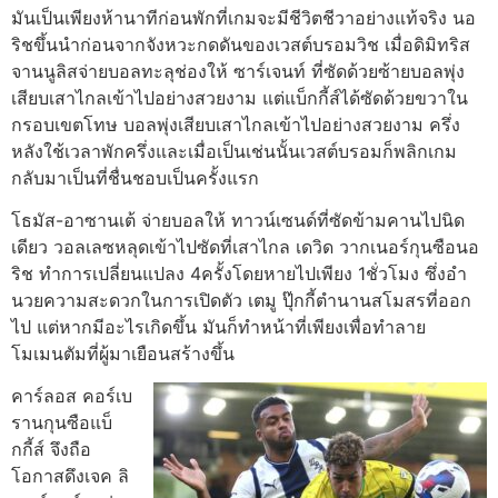
มันเป็นเพียงห้านาทีก่อนพักที่เกมจะมีชีวิตชีวาอย่างแท้จริง
นอ
ริชขึ้นนําก่อนจากจังหวะกดดันของเวสต์บรอมวิช เมื่อดิมิทริส
จานนูลิสจ่ายบอลทะลุช่องให้ ซาร์เจนท์ ที่ซัดด้วยซ้ายบอลพุ่ง
เสียบเสาไกลเข้าไปอย่างสวยงาม แต่แบ็กกี้ส์ได้ซัดด้วยขวาใน
กรอบเขตโทษ บอลพุ่งเสียบเสาไกลเข้าไปอย่างสวยงาม
ครึ่ง
หลังใช้เวลาพักครึ่งและเมื่อเป็นเช่นนั้นเวสต์บรอมก็พลิกเกม
กลับมาเป็นที่ชื่นชอบเป็นครั้งแรก
โธมัส-อาซานเต้ จ่ายบอลให้ ทาวน์เซนด์ที่ซัดข้ามคานไปนิด
เดียว วอลเลซหลุดเข้าไปซัดที่เสาไกล
เดวิด วากเนอร์กุนซือนอ
ริช ทําการเปลี่ยนแปลง 4ครั้งโดยหายไปเพียง 1ชั่วโมง ซึ่งอํา
นวยความสะดวกในการเปิดตัว เตมู ปุ๊กกี้ตํานานสโมสรที่ออก
ไป แต่หากมีอะไรเกิดขึ้น มันก็ทําหน้าที่เพียงเพื่อทําลาย
โมเมนตัมที่ผู้มาเยือนสร้างขึ้น
คาร์ลอส คอร์เบ
รานกุนซือแบ็
กกี้ส์ จึงถือ
โอกาสดึงเจค ลิ