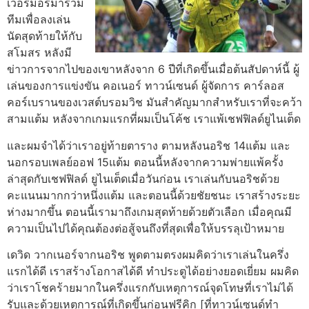
เวอร์มอร์มาร่วม
ทีมเพื่อลงเล่น
นัดสุดท้ายให้กับ
สโมสร หลังมี
ข่าวการจากไปของเขาหลังจาก 6 ปีที่เกิดขึ้นเมื่อต้นสัปดาห์นี้
ผู้
เล่นของการแข่งขัน คอเนอร์ ทาวน์เซนด์
ผู้จัดการ
คาร์ลอส
คอร์เบรานของเวสต์บรอมวิช
มันสําคัญมากสําหรับเราที่จะคว้า
สามแต้ม หลังจากเกมแรกที่ผมเป็นโค้ช เราแพ้เชฟฟิลด์ยูไนเต็ด
และผมจําได้ว่าเราอยู่ท้ายตาราง ตามหลังนอริช 14แต้ม และ
นอกรอบเพลย์ออฟ 15แต้ม ตอนนี้หลังจากความพ่ายแพ้ครั้ง
ล่าสุดกับเชฟฟิลด์ ยูไนเต็ดเมื่อวันก่อน เราเล่นกับนอริชด้วย
คะแนนมากกว่าหนึ่งแต้ม และตอนนี้ด้วยชัยชนะ เราสร้างระยะ
ห่างมากขึ้น
ตอนนี้เรามาถึงเกมสุดท้ายด้วยตัวเลือก เมื่อคุณมี
ความเป็นไปได้คุณต้องต่อสู้จนถึงที่สุดเพื่อให้บรรลุเป้าหมาย
เดวิด วากเนอร์จากนอริช
พูดตามตรงผมคิดว่าเราเล่นในครึ่ง
แรกได้ดี เราสร้างโอกาสได้ดี ทําประตูได้อย่างยอดเยี่ยม ผมคิด
ว่าเราโชคร้ายมากในครึ่งแรกกับเหตุการณ์จุดโทษที่เราไม่ได้
รับและด้วยเหตุการณ์ที่เกิดขึ้นก่อนฟรีคิก [ที่ทาวน์เซนด์ทํา