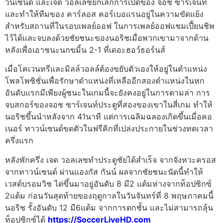
วน์เซนด์ และเจด วอลเลซยกเลิกการเปิดของ จอช ซาร์เจนท์
และทําให้ทีมของ คาร์ลอส คอร์เบอแรนอยู่ในความขัดแย้ง
สําหรับสถานที่ในรอบเพลย์ออฟ
ในการเพลย์ออฟแชมเปี้ยนชิพ
ไว้ได้และจบลงด้วยชัยชนะของนอริชเมื่อพวกเขามาจากด้าน
หลังเพื่อเอาชนะนกขมิ้น 2-1 ที่เดอะฮอว์ธอร์นส์
เมื่อโคเวนทรีและมิลล์วอลล์ต้องขยับตัวเองให้อยู่ในตําแหน่ง
โพลโพซิชั่นเพื่อรักษาตําแหน่งที่เหลืออีกสองตําแหน่งในหก
อันดับแรกมีเพียงผู้ชนะในเกมนี้จะยังคงอยู่ในการตามล่า
การ
จบสกอร์ของจอช ซาร์เจนท์ประตูที่สองของเขาในสี่เกม ทําให้
นอริชขึ้นนําหลังจาก 41นาที แต่การเฉลิมฉลองเกิดขึ้นเมื่อคอ
เนอร์ ทาวน์เซนด์ขดตัวในฟรีคิกที่เปล่งประกายในช่วงทดเวลา
ครึ่งแรก
หลังพักครึ่ง เจด วอลเลซทําประตูชัยได้สําเร็จ จากจังหวะครอส
จากทาวน์เซนด์ ผ่านแองกัส กันน์
ผลจากชัยชนะนัดนี้ทําให้
เวสต์บรอมวิช ไต่ขึ้นมาอยู่อันดับ 8 มี2 แต้มห่างจากท็อปซิกซ์
2แต้ม ก่อนวันสุดท้ายของฤดูกาลในวันจันทร์ที่ 8 พฤษภาคมนี้
นอริช รั้งอันดับ 12 มี6แต้ม จากการตกชั้น และไม่สามารถลุ้น
ท็อปซิกซ์ได้
https://SoccerLiveHD.com