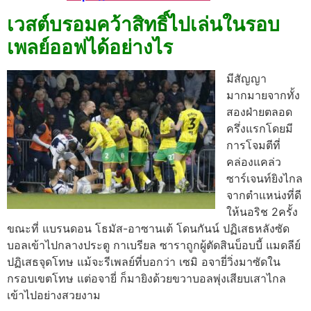
เวสต์บรอมคว้าสิทธิ์ไปเล่นในรอบ
เพลย์ออฟได้อย่างไร
มีสัญญา
มากมายจากทั้ง
สองฝ่ายตลอด
ครึ่งแรกโดยมี
การโจมตีที่
คล่องแคล่ว
ซาร์เจนท์ยิงไกล
จากตําแหน่งที่ดี
ให้นอริช 2ครั้ง
ขณะที่ แบรนดอน โธมัส-อาซานเต้ โดนกันน์ ปฏิเสธหลังซัด
บอลเข้าไปกลางประตู
กาเบรียล ซาราถูกผู้ตัดสินบ็อบบี้ แมดลีย์
ปฏิเสธจุดโทษ แม้จะรีเพลย์ที่บอกว่า เซมิ อจายี่วิ่งมาซัดใน
กรอบเขตโทษ แต่อจายี่ ก็มายิงด้วยขวาบอลพุ่งเสียบเสาไกล
เข้าไปอย่างสวยงาม