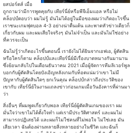
ยสปอร์ตส์
เมื่อ
ถูกถามว่ามีการพูดคุยกับ เทียร์นี่ย์หรือพีจีเอ็มแอล หรือไม่
คล็อปป์ตอบว่า ผมไม่รู้ มันไม่ได้อยู่ในมือของผมว่าเกิดอะไรขึ้น
เราชนะเกมฟุตบอล 4-3 อย่างน่าตื่นเต้น และพาดหัวข่าวเดียวก็
เกี่ยวกับผม และผมเสียใจจริงๆ มันไม่จําเป็น และมันไม่ใช่อย่าง
ที่ควรจะเป็น
ฉันไม่รู้ว่าเกิดอะไรขึ้นตอนนี้ เรายังไม่ได้ยินจากเอฟเอ, ผู้ตัดสิน
หรือใครก็ตาม
คล็อปป์และเทียร์นี่ย์มีเรื่องบาดหมางกันมานาน
ซึ่งย้อนกลับไปในเดือนธันวาคม 2021 เมื่อผู้จัดการทีมลิเวอร์พูล
บอกกับผู้ตัดสินโดยบังเอิญหลังเกมกับท็อตแน่มว่าเขา ไม่มี
ปัญหากับผู้ตัดสินใดๆ ยกเว้นคุณ
คล็อปป์กล่าวถึงประวัติของ
เขากับ เทียร์นี่ย์ในงานแถลงข่าวก่อนเกมเมื่อวันอังคารที่ผ่านมา
ว่า
สิ่งอื่นๆ ที่ผมพูดเกี่ยวกับพอล เทียร์นี่ย์ผู้ตัดสินเกมของเรา ผม
มั่นใจว่าเขาไม่ได้ตั้งใจทํา
แต่เรามีประวัติศาสตร์ และผมไม่
สามารถปฏิเสธได้ และผมก็ไม่ใช่คนที่ไม่พอใจ ไม่ใช่เลย มัน
เสียเวลา ฉันต้องผ่านหลายสิ่งหลายอย่างในชีวิต และฉันก็