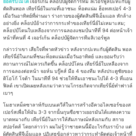
ยอดรับไม่ได้
เจอร์เก้น คล็อปป์ผู้จัดการทีม ลิเวอร์พูลปะทะกับผู้
ตัดสินพอล เทียร์นี่ย์ในเกมที่เอาชนะ ท็อตแน่ม ฮ็อทสเปอร์ 4-3
เมื่อวันอาทิตย์ที่ผ่านมา ร่างกายของผู้ตัดสินพีจีเอ็มแอล หักล้าง
อย่างยิ่ง คล็อปป์อ้างว่าการกระทําของเทียร์นี่ย์ไม่เหมาะสม;
คล็อปป์โดนใบเหลืองจากการฉลองแชมป์นาทีที่ 94 ต่อหน้าเจ้า
หน้าที่คนที่ 4
เจอร์เก้น คล็อปป์ผู้จัดการทีมลิเวอร์พูล
กล่าวว่าเขา เสียใจที่พาดหัวข่าว หลังจากปะทะกับผู้ตัดสิน พอล
เทียร์นี่ย์ในเกมที่ชนะท็อตแน่มเมื่อวันอาทิตย์ และยอมรับว่า
สถานการณ์ไม่ควรเกิดขึ้น
คล็อปป์โดน เทียร์นี่ย์ใบเหลืองจาก
การฉลองต่อหน้า จอห์น บรู๊คส์ มือ 4 ของทีม หลังประตูชัยของ
ดิโอโก้ โจต้า ในนาทีที่ 94 ช่วยให้ทีมเอาชนะไปได้ 4-3 ที่แอน
ฟิลด์
เขาเปิดเผยหลังเกมว่าความโกรธเกิดจากเทียร์นี่ย์ทําฟาวล์
เบาๆ
โมฮาเหม็ดซาลาห์กับเบนเดวีส์ในการสร้างอีควอไลเซอร์ของส
เปอร์สเพื่อให้มัน 3-3
จากนั้นกุนซือชาวเยอรมันได้แสดงความ
บาดหมางกับ เทียร์นี่ย์ในการให้สัมภาษณ์หลังเกมกับ สกาย
สปอร์ตส์ โดยกล่าวว่า ผมไม่รู้ว่าชายคนนี้มีอะไรกับเราบ้าง แต่
ผู้ตัดสินพีจีเอ็มแอล ปฏิเสธข้อกล่าวหาว่ากระทําผิดต่อเจ้าหน้าที่