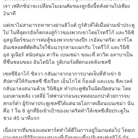
เจา เฟลิกซ์น่าจะเปลี่ยนโมเมนตัมของลูกยิงนี้หลังผ่านไปเพียง
2นาที
แต่เขาไม่สามารถหาทางผ่านธิโบต์ กูร์ตัวส์ได้เมื่อผ่านเข้าประตู
ไป ในที่สุดเรอัลก็ตกลงสู่ก้าวของพวกเขาโดยโรดรีโก้ และวินิซิ
อุสจูเนียร์ชนะการต่อสู้ของพวกเขาลงปีก
เรอัลมาดริด: คาร์โล
อันเชลอตติตัดสินใจใช้แนวรุกสามแฉกกับ โรดรีโก้ และวินิซิ
อุส จูเนียร์ สนับสนุน คาริม เบนเซม่า ขณะที่ ดาวิด อลาบาเป็น
ที่ชื่นชอบของ อันโตนิโอ รูดิเกอร์อดีตกองหลังเชลซี
เชลซีธิอาโก้ ซิลวา กลับมาจากอาการบาดเจ็บที่หัวเข่า 6
สัปดาห์ให้กับเชลซี ซึ่งเรียก เอ็นโกโล่ ก็องเต้ และเบน ชิลเวลล์
กลับมาลงสนามด้วย
วินิซิอุส ทําประตูชัยในนัดเปิดสนาม โดย
แอบตามหลัง เวสลี่ย์ โฟฟาน่าก่อนจะทดสอบเกปาด้วยการจบ
สกอร์ต่ํา ผู้รักษาประตูเชลซีได้แต่ฉวยโอกาสเยือนเบนเซม่า
นั่น
คือ 1 ใน 8 ลูกที่ยิงเข้าเป้าของมาดริดทําให้เชลซีเสียประตูใน
ช่วง 45 นาทีแรก
เนื่องจากทีมของแลมพาร์ดทําได้ดีในการอยู่ในเกมต่อไป โดยเก
ปาแสดงปฏิกิริยาตอบสนองที่เฉียบคมเพื่อปฏิเสธเฟเดริโก้ บัล