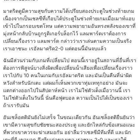
มาดริดดูมีความสุขกับความได้เปรียบสองประตูในช่วงท้ายเกม
เนื่องจากเป็นเชลซีที่เกือบได้ประตูในช่วงท้ายเกมเมื่อเมาท์แอบ
เข้าไปในกรอบเขตโทษ แต่ความพยายามอันทรงพลังของเขาที่
มุ่งหน้ากลับบ้านถูกรูดิเกอร์บล็อกไว้
แลมพาร์ดเราต้องการ
เปลี่ยนเรื่องราว
แลมพาร์ด กล่าวว่าเราเล่นตามความเป็นจริง
เราเอาชนะ เรอัลมาดริด2-0 แต่ตอนนี้มันจบแล้ว
ฉันมีส่วนร่วมกับเกมที่เปลี่ยนไป ตอนนี้เราอยู่ในสถานที่อื่นที่เรา
ต้องการพิสูจน์บางสิ่งผิดเพื่อเปลี่ยนน้ําเสียงเพื่อเปลี่ยนเรื่องราว
เราไปกับ 10 คนในเกมกับเรอัลมาดริด และมันเป็นคืนที่น่าผิด
หวังสําหรับนักเตะ แต่ผมก็เห็นพวกเขาทุ่มเททุกอย่าง
มันจะ
แตกต่างออกไปในสัปดาห์หน้า เราไม่ใช่ตัวเต็งเมื่อวานนี้ เรา
ไม่ใช่ตัวเต็งในวันนี้ นั่นคือฟุตบอล ความเป็นไปได้เป็นของเรา
ถ้าเรารับมัน
อันเชล็อตติมันยังไม่เสร็จ
ในขณะเดียวกัน อันเชล็อตติยืนยันว่า
เขามีความสุขกับชัยชนะสองประตู และยักไหล่กับข้อเสนอแนะ
ที่พวกเขาควรจะฆ่าเสมอกัน
อย่าลืมว่าเชลซีมีทีมที่ดี และนัก
เตะที่ดี เขาบอก ถึงทีมเก่าของเขา เราชนะ 2-0 และเราใช้