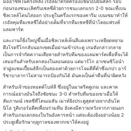
มืออาชีพในครึ่งหลัง
เรอัลมาดริดครองแชมป์เปี้ยนส์ลีก รอบ
ก่อนรองชนะเลิศกับเชลซีด้วยการชนะเลกแรก 2-0 ขณะที่เบน
ชิลเวลล์โดนไล่ออก
ประตูในครึ่งแรกของคาริม เบนเซมาทำให้
เรอัลคุมทีมเชลซีได้อย่างเต็มที่จากทีมเชลซีที่นำโดยแฟรงค์
แลมพาร์ด
และงานก็ยิ่งใหญ่ขึ้นเมื่อชิลเวลล์เห็นสีแดงเพราะเหยียดหยาม
ดึงโรดรีโกกลับนอกเขตเมื่อผ่านเข้าประตู
เกมดังกล่าวกลาย
เป็นการจำกัดความเสียหายสำหรับทีมของแลมพาร์ดเพื่อที่จะได้
เสมอกันสำหรับเลกสองในลอนดอน แต่มาร์โก อาเซนซิโอนำ
จ่าฝูงแชมเปี้ยนส์ลีกเป็นสองเท่าด้วยการโจมตีที่ต่ำซึ่งเกปา อาร์
ริซาบาลากาไม่สามารถป้องกันได้
มันคงเป็นค่ําคืนที่น่าผิดหวัง
สําหรับเจ้าของทอดด์โบห์ลี ซึ่งอยู่ในมาดริดดูเกม และคาด
การณ์อย่างมั่นใจถึงชัยชนะ 3-0 สําหรับทีมของเขาเมื่อให้
สัมภาษณ์
เชลซีที่โดนเมสัน เมาท์ยิงประตูสุดสวยจากอันโต
นิโอ รูดิเกอร์อดีตเพื่อนร่วมทีม ยังคงมีความหวังจากภายนอก
สําหรับเกมเลกสองในวันอังคารหน้า แต่จะต้องยิงอย่างน้อย 2
ประตูเพื่อรักษาฤดูกาลของพวกเขาให้คงอยู่