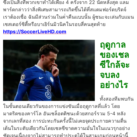
ซึ่งเป็นสิ่งที่พวกเขาทําได้เพียง 4 ครั้งจาก 22 นัดหลังสุด
แลม
พาร์ดกล่าวว่าสิ่งพิเศษสามารถเกิดขึ้นได้ที่สแตมฟอร์ดบริดจ์
เราต้องเชื่อ ฉันมีส่วนร่วมในค่ําคืนแบบนั้น
ผู้ชนะจะเล่นกับแมน
เชสเตอร์ซิตี้หรือบาเยิร์นมิวนิคในรอบสี่คนสุดท้าย
https://SoccerLiveHD.com
ฤดูกาล
ของเชล
ซีใกล้จะ
จบลง
อย่างไร
ทั้งสองทีมพบกัน
ในขั้นตอนเดียวกันของการแข่งขันเมื่อฤดูกาลที่แล้ว โดย
มาดริดของคาร์โล อันเชล็อตติชนะด้วยสกอร์รวม 5-4 หลัง
จากเลกที่สอง
การปะทะกันครั้งนี้ไม่เคยจุดประกายความตื่น
เต้นในระดับเดียวกันโดยเชลซีขาดความมั่นใจในแนวรุกอย่าง
ชัดเจนเนื่องจากไม่สามารถทําประตูได้ในสามเกมก่อนหน้านี้