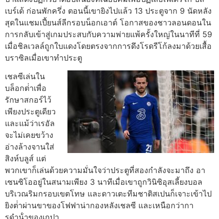
เบร์เด้ ก่อนพักครึ่ง ตอนนี้เขายิงไปแล้ว 13 ประตูจาก 9 นัดหลัง
สุดในแชมเปี้ยนส์ลีกรอบน็อกเอาต์
โอกาสของชาวลอนดอนใน
การกลับเข้าสู่เกมประสบกับความพ่ายแพ้ครั้งใหญ่ในนาทีที่ 59
เมื่อชิลเวลล์ถูกใบแดงโดยตรงจากการดึงโรดรีโก้ลงมาด้วยเสื้อ
บราซิลเมื่อเขาทําประตู
เชลซีเล่นใน
บล็อกต่ําเพื่อ
รักษาสกอร์ไว้
เพียงประตูเดียว
และแม้ว่าเรอัล
จะไม่เคยขว้าง
อ่างล้างจานใส่
สิงห์บลูส์ แต่
พวกเขาก็เล่นด้วยความมั่นใจว่าประตูที่สองกําลังจะมาถึง
อา
เซนซิโออยู่ในสนามเพียง 3 นาทีเมื่อเขาถูกวินิซิอุสเลี้ยงบอล
บริเวณริมกรอบเขตโทษ และดาวเตะทีมชาติสเปนก็เจาะเข้าไป
ยิงต่ําผ่านขาของโฟฟาน่ากองหลังเชลซี และเหนือกว่ากา
รดําน้ําของเกปา