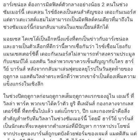
อาร์เซน่อล ต้องการมิดฟิลด์ตัวกลางอย่างน้อย 2 คนในช่วง
ซัมเมอร์นี้ เดแคลน ไรซ์ยังคงเป็นคนสําคัญของ เดอะกันเนอร์ส
แต่ดาวเตะเวสต์แฮมไม่สามารถเป็นมิดฟิลด์คนเดียวที่มาถึงใน
ช่วงซัมเมอร์นี้ก่อนกลับมาเล่นในแชมเปี้ยนส์ลีกได้
มอยเซส ไคเซโด้เป็นอีกหนึ่งแข้งที่ตกเป็นข่าวกับอาร์เซน่อล
และอาจเป็นตัวเลือกที่ดีกว่านี้หากเชื่อกันว่า ไรซ์เชื่อมโยงกับ
แมนเชสเตอร์ซิตี้ เดอะกันเนอร์สไม่สามารถทําสงครามประมูล
กับแชมป์ได้
แอสตัน วิลล่า
พวกเขาควรเซ็นสัญญากับใคร ฮาร์
วีย์ บาร์นส์
หลังจากกลับมาเล่นฟุตบอลยุโรปในวันสุดท้ายของ
ฤดูกาล แอสตันวิลล่าตระหนักดีว่าพวกเขาจําเป็นต้องเพิ่มความ
แข็งแกร่งในเชิงลึก
ในช่วงปิดฤดูกาลก่อนฤดูกาลเต็มฤดูกาลแรกของอูไน เอเมรี่ ที่
วิลล่า พาร์ค พวกเขาได้คว้าตัว ยูริ ตีเลมันส์ กองกลางจากเลส
เตอร์ซิตี้ ที่ตกชั้นไปแล้ว แต่แบ็กขวา, ปีก และกองหน้าคือสิ่ง
สําคัญสําหรับทีมวิลลาในช่วงซัมเมอร์นี้ โดยมี ฮาร์วีย์ บาร์นส์
เป็นนักเตะที่จะหลุดจากตําแหน่งที่มีปัญหา การหาประโยชน์
จากประตูของบาร์นส์ถูกบดบังด้วยฟอร์มของเจมส์ แมดดิสัน แต่