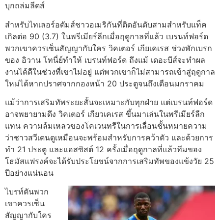
บุกถล่มลีดส์
สําหรับไทเลอร์อดัมส์ชาวอเมริกันที่ติดอันดับสามสําหรับแท็ค
เกิลต่อ 90 (3.7) ในพรีเมียร์ลีกเมื่อฤดูกาลที่แล้ว
เบรนท์ฟอร์ด
พวกเขาควรเซ็นสัญญากับใคร วิคเตอร์ เกียเคเรส
ช่วงพักเบรก
ของ อิวาน โทนี่ย์ทําให้ เบรนท์ฟอร์ด ถึงแม้ เดอะบีส์จะทําผล
งานได้ดีในช่วงที่เขาไม่อยู่ แต่พวกเขาก็ไม่สามารถเข้าสู่ฤดูกาล
ใหม่ได้หากปราศจากกองหน้า 20 ประตูจนถึงเดือนมกราคม
แม้ว่าการเสริมทัพระยะสั้นจะเหมาะกับทุกฝ่าย แต่เบรนท์ฟอร์ด
อาจพยายามดึง วิคเตอร์ เกียวเคเรส ขึ้นมาเล่นในพรีเมียร์ลีก
แทน ความล้มเหลวของโคเวนทรีในการเลื่อนชั้นหมายความ
ว่าชาวสวีเดนดูเหมือนจะพร้อมสําหรับการคว้าตัว และด้วยการ
ทํา 21 ประตู และแอสซิสต์ 12 ครั้งเมื่อฤดูกาลที่แล้วทีมของ
โธมัสแฟรงค์จะได้รับประโยชน์จากการเสริมทัพของแข้งวัย 25
ปีอย่างแน่นอน
ไบรท์ตัน
พวก
เขาควรเซ็น
สัญญากับใคร