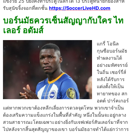
แข้งวัย 25 ปียังคงทําประตูในลีกได้ 13 ประตูที่น่ายกย่องสําห
รับสุนัขจิ้งจอกที่ตกชั้น
https://SoccerLiveHD.com
บอร์นมัธควรเซ็นสัญญากับใคร ไท
เลอร์ อดัมส์
แกรี่ โอนีล
กุนซือบอร์นมัธ
ทําผลงานได้
อย่างมหัศจรรย์
ในถิ่น เชอร์รี่ส์
หลังได้รับการ
แต่งตั้งให้เป็น
ทายาทของ สก
อตต์ ปาร์คเกอร์
แต่หากพวกเขาต้องหลีกเลี่ยงการดวลจุดโทษ พวกเขาจําเป็น
ต้องเสริมความแข็งแกร่งในพื้นที่สําคัญ หนึ่งในนั้นจะอยู่กลาง
สวนสาธารณะโดยเฉพาะอย่างยิ่งกับเจฟเฟอร์สันเลอร์มาที่จาก
ไปหลังจากสิ้นสุดสัญญาของเขา บอร์นมัธอาจทําได้แย่กว่าการ