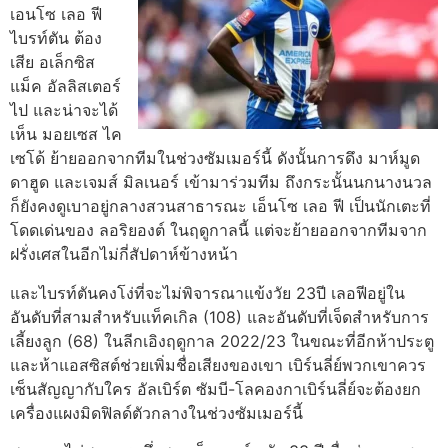
เอนโซ เลอ ฟี
ไบรท์ตัน ต้อง
เสีย อเล็กซิส
แม็ค อัลลิสเตอร์
ไป และน่าจะได้
เห็น มอยเซส ไค
เซโด้ ย้ายออกจากทีมในช่วงซัมเมอร์นี้ ดังนั้นการดึง มาห์มูด
ดาฮูด และเจมส์ มิลเนอร์ เข้ามาร่วมทีม ถึงกระนั้นนกนางนวล
ก็ยังคงดูเบาอยู่กลางสวนสาธารณะ เอ็นโซ เลอ ฟี เป็นนักเตะที่
โดดเด่นของ ลอริยองต์ ในฤดูกาลนี้ แต่จะย้ายออกจากทีมจาก
ฝรั่งเศสในอีกไม่กี่สัปดาห์ข้างหน้า
และไบรท์ตันคงโง่ที่จะไม่พิจารณาแข้งวัย 23ปี เลอฟีอยู่ใน
อันดับที่สามสําหรับแท็คเกิล (108) และอันดับที่เจ็ดสําหรับการ
เลี้ยงลูก (68) ในลีกเอิงฤดูกาล 2022/23 ในขณะที่อีกห้าประตู
และห้าแอสซิสต์ช่วยเพิ่มชื่อเสียงของเขา
เบิร์นลี่ย์
พวกเขาควร
เซ็นสัญญากับใคร อัลเบิร์ต ซัมบี-โลคองกา
เบิร์นลี่ย์จะต้องยก
เครื่องแผงมิดฟิลด์ตัวกลางในช่วงซัมเมอร์นี้