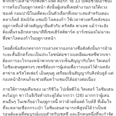
พวกเขาไม่สามารถพึ่งพา แจ็ค คอร์ก วัย 33 ปีเพื่อช่วยเอาชนะ
การดร็อปในฤดูกาลหน้า ดังนั้นผู้เล่นที่เคยทํางานภายใต้แวง
ซองต์ กอมปานีในอดีตจะเป็นตัวเลือกที่เหมาะสมสําหรับเดอะ
คลาเร็ตส์ อัลเบิร์ต แซมบี-โลคองก้า ใช้เวลาช่วงครึ่งหลังของ
ฤดูกาลที่แล้วด้วยสัญญายืมตัวกับ คริสตัล พาเลซ แม้ว่าจะยัง
ต้องดิ้นรนอีกหลายนาทีที่เซลเฮิร์สต์พาร์ค อาร์เซน่อลไม่น่าจะ
พึ่งพาโลคองก้าในฤดูกาลหน้า
โดยตั้งข้อสังเกตจากการแสวงหากองกลางชื่อดังดังนั้นการย้าย
ระยะสั้นอีกครั้งจะเป็นประโยชน์ต่อชาวเบลเยียม
เชลซี
พวกเขา
ต้องการอะไรกองหน้า
พวกเขาควรเซ็นสัญญากับใคร วิคเตอร์
โอซิมเฮน
พูดตรงๆ เชลซีต้องการผู้เล่นเพื่อวางบอลไว้ด้านหลัง
ตาข่าย คริสโตเฟอร์ เอ็นคุนคู เตรียมเซ็นสัญญากับสิงห์บลูส์ แต่
กองหน้าอีกคนก็จะช่วยทีมคว้าแชมป์ได้อย่างต่อเนื่อง
ภายใต้การคุมทีมของ เมาริซิโอ โปเช็ตติโน่ วิคเตอร์ โอซิมเฮน
คงไม่ถูก ชาวไนจีเรียทําประตูได้มากกว่า (26) มากกว่าผู้เล่น
คนอื่นๆ ในเซเรียอาในฤดูกาลนี้ ทว่าด้วยท็อดด์ โบห์ลี ที่เต็มใจ
ที่จะคลายเชือกกระเป๋า โอซิมเฮนสามารถพิสูจน์ได้ว่าเป็นฟ
รอนต์แมนที่สมบูรณ์แบบสําหรับเชลซี และอีกคนหนึ่งที่จะกําจัด