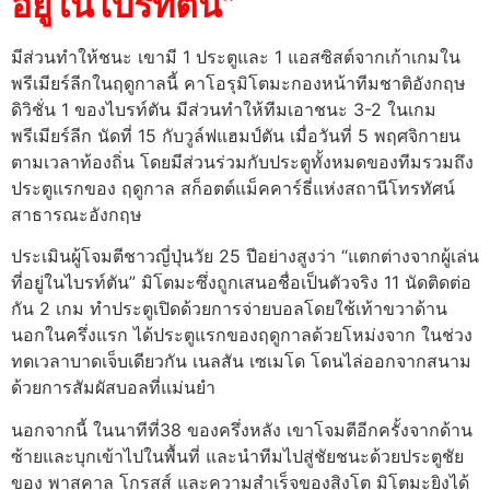
อยู่ในไบรท์ตัน”
มีส่วนทำให้ชนะ เขามี 1 ประตูและ 1 แอสซิสต์จากเก้าเกมใน
พรีเมียร์ลีกในฤดูกาลนี้ คาโอรุมิโตมะกองหน้าทีมชาติอังกฤษ
ดิวิชั่น 1 ของไบรท์ตัน มีส่วนทำให้ทีมเอาชนะ 3-2 ในเกม
พรีเมียร์ลีก นัดที่ 15 กับวูล์ฟแฮมป์ตัน เมื่อวันที่ 5 พฤศจิกายน
ตามเวลาท้องถิ่น โดยมีส่วนร่วมกับประตูทั้งหมดของทีมรวมถึง
ประตูแรกของ ฤดูกาล สก็อตต์แม็คคาร์ธี่แห่งสถานีโทรทัศน์
สาธารณะอังกฤษ
ประเมินผู้โจมตีชาวญี่ปุ่นวัย 25 ปีอย่างสูงว่า “แตกต่างจากผู้เล่น
ที่อยู่ในไบรท์ตัน” มิโตมะซึ่งถูกเสนอชื่อเป็นตัวจริง 11 นัดติดต่อ
กัน 2 เกม ทำประตูเปิดด้วยการจ่ายบอลโดยใช้เท้าขวาด้าน
นอกในครึ่งแรก ได้ประตูแรกของฤดูกาลด้วยโหม่งจาก ในช่วง
ทดเวลาบาดเจ็บเดียวกัน เนลสัน เซเมโด โดนไล่ออกจากสนาม
ด้วยการสัมผัสบอลที่แม่นยำ
นอกจากนี้ ในนาทีที่38 ของครึ่งหลัง เขาโจมตีอีกครั้งจากด้าน
ซ้ายและบุกเข้าไปในพื้นที่ และนำทีมไปสู่ชัยชนะด้วยประตูชัย
ของ พาสคาล โกรสส์ และความสำเร็จของสิงโต มิโตมะยิงได้