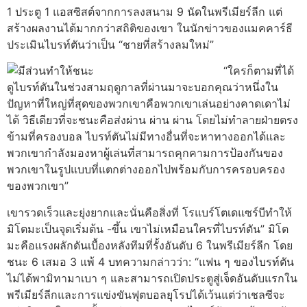
1 ประตู 1 แอสซิสต์จากการลงสนาม 9 นัดในพรีเมียร์ลีก แต่
สร้างผลงานได้มากกว่าสถิติของเขา ในนักข่าวของแมคคาร์ธี
ประเมินไบรท์ตันว่าเป็น “ชายที่สร้างลมใหม่”
“ใครก็ตามที่ได้
ดูไบรท์ตันในช่วงสามฤดูกาลที่ผ่านมาจะบอกคุณว่าหนึ่งใน
ปัญหาที่ใหญ่ที่สุดของพวกเขาคือพวกเขาเล่นอย่างคาดเดาไม่
ได้ วิธีเดียวที่จะชนะคือส่งผ่าน ผ่าน ผ่าน โดยไม่ทำลายฝ่ายตรง
ข้ามที่ครองบอล ไบรท์ตันไม่มีทางอื่นที่จะหาทางออกได้และ
พวกเขากำลังมองหาผู้เล่นที่สามารถคุกคามการป้องกันของ
พวกเขาในรูปแบบที่แตกต่างออกไปพร้อมกับการครอบครอง
ของพวกเขา”
เขารวดเร็วและยุ่งยากและนั่นคือสิ่งที่ โรแบร์โตเดแซร์บีทำให้
มิโตมะเป็นจุดเริ่มต้น -ขึ้น เขาไม่เหมือนใครที่ไบรท์ตัน” มิโต
มะคือแรงผลักดันเบื้องหลังทีมที่รั้งอันดับ 6 ในพรีเมียร์ลีก โดย
ชนะ 6 เสมอ 3 แพ้ 4 บทความกล่าวว่า: “แฟน ๆ ของไบรท์ตัน
ไม่ได้พามิทามาเบา ๆ และสามารถเปิดประตูสู่เจ็ดอันดับแรกใน
พรีเมียร์ลีกและการแข่งขันฟุตบอลยุโรปได้เว้นแต่ว่าเชลซีจะ