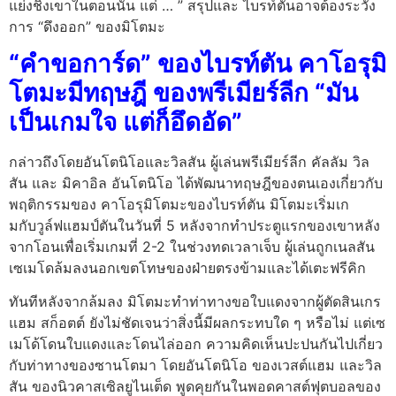
แย่งชิงเขาในตอนนั้น แต่ … ” สรุปและ ไบรท์ตันอาจต้องระวัง
การ “ดึงออก” ของมิโตมะ
“คำขอการ์ด” ของไบรท์ตัน คาโอรุมิ
โตมะมีทฤษฎี ของพรีเมียร์ลีก “มัน
เป็นเกมใจ แต่ก็อึดอัด”
กล่าวถึงโดยอันโตนิโอและวิลสัน ผู้เล่นพรีเมียร์ลีก คัลลัม วิล
สัน และ มิคาอิล อันโตนิโอ ได้พัฒนาทฤษฎีของตนเองเกี่ยวกับ
พฤติกรรมของ คาโอรุมิโตมะของไบรท์ตัน มิโตมะเริ่มเก
มกับวูล์ฟแฮมป์ตันในวันที่ 5 หลังจากทำประตูแรกของเขาหลัง
จากโอนเพื่อเริ่มเกมที่ 2-2 ในช่วงทดเวลาเจ็บ ผู้เล่นถูกเนลสัน
เซเมโดล้มลงนอกเขตโทษของฝ่ายตรงข้ามและได้เตะฟรีคิก
ทันทีหลังจากล้มลง มิโตมะทำท่าทางขอใบแดงจากผู้ตัดสินเกร
แฮม สก็อตต์ ยังไม่ชัดเจนว่าสิ่งนี้มีผลกระทบใด ๆ หรือไม่ แต่เซ
เมโด้โดนใบแดงและโดนไล่ออก ความคิดเห็นปะปนกันไปเกี่ยว
กับท่าทางของซานโตมา โดยอันโตนิโอ ของเวสต์แฮม และวิล
สัน ของนิวคาสเซิลยูไนเต็ด พูดคุยกันในพอดคาสต์ฟุตบอลของ