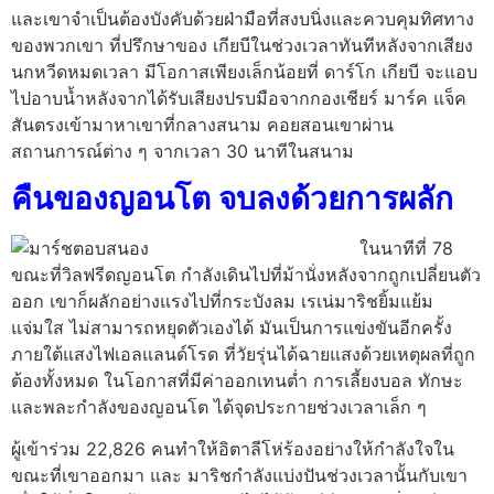
และเขาจำเป็นต้องบังคับด้วยฝ่ามือที่สงบนิ่งและควบคุมทิศทาง
ของพวกเขา ที่ปรึกษาของ เกียบีในช่วงเวลาทันทีหลังจากเสียง
นกหวีดหมดเวลา มีโอกาสเพียงเล็กน้อยที่ ดาร์โก เกียบี จะแอบ
ไปอาบน้ำหลังจากได้รับเสียงปรบมือจากกองเชียร์ มาร์ค แจ็ค
สันตรงเข้ามาหาเขาที่กลางสนาม คอยสอนเขาผ่าน
สถานการณ์ต่าง ๆ จากเวลา 30 นาทีในสนาม
คืนของญอนโต จบลงด้วยการผลัก
ในนาทีที่ 78
ขณะที่วิลฟรีดญอนโต กำลังเดินไปที่ม้านั่งหลังจากถูกเปลี่ยนตัว
ออก เขาก็ผลักอย่างแรงไปที่กระบังลม เรเน่มาริชยิ้มแย้ม
แจ่มใส ไม่สามารถหยุดตัวเองได้ มันเป็นการแข่งขันอีกครั้ง
ภายใต้แสงไฟเอลแลนด์โรด ที่วัยรุ่นได้ฉายแสงด้วยเหตุผลที่ถูก
ต้องทั้งหมด ในโอกาสที่มีค่าออกเทนต่ำ การเลี้ยงบอล ทักษะ
และพละกำลังของญอนโต ได้จุดประกายช่วงเวลาเล็ก ๆ
ผู้เข้าร่วม 22,826 คนทำให้อิตาลีโห่ร้องอย่างให้กำลังใจใน
ขณะที่เขาออกมา และ มาริชกำลังแบ่งปันช่วงเวลานั้นกับเขา