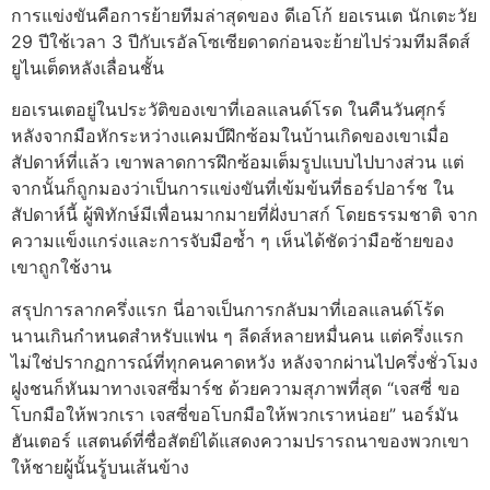
การแข่งขันคือการย้ายทีมล่าสุดของ ดีเอโก้ ยอเรนเต นักเตะวัย
29 ปีใช้เวลา 3 ปีกับเรอัลโซเซียดาดก่อนจะย้ายไปร่วมทีมลีดส์
ยูไนเต็ดหลังเลื่อนชั้น
ยอเรนเตอยู่ในประวัติของเขาที่เอลแลนด์โรด ในคืนวันศุกร์
หลังจากมือหักระหว่างแคมป์ฝึกซ้อมในบ้านเกิดของเขาเมื่อ
สัปดาห์ที่แล้ว เขาพลาดการฝึกซ้อมเต็มรูปแบบไปบางส่วน แต่
จากนั้นก็ถูกมองว่าเป็นการแข่งขันที่เข้มข้นที่ธอร์ปอาร์ช ใน
สัปดาห์นี้ ผู้พิทักษ์มีเพื่อนมากมายที่ฝั่งบาสก์ โดยธรรมชาติ จาก
ความแข็งแกร่งและการจับมือซ้ำ ๆ เห็นได้ชัดว่ามือซ้ายของ
เขาถูกใช้งาน
สรุปการลากครึ่งแรก นี่อาจเป็นการกลับมาที่เอลแลนด์โร้ด
นานเกินกำหนดสำหรับแฟน ๆ ลีดส์หลายหมื่นคน แต่ครึ่งแรก
ไม่ใช่ปรากฏการณ์ที่ทุกคนคาดหวัง หลังจากผ่านไปครึ่งชั่วโมง
ฝูงชนก็หันมาทางเจสซี่มาร์ช ด้วยความสุภาพที่สุด “เจสซี่ ขอ
โบกมือให้พวกเรา เจสซี่ขอโบกมือให้พวกเราหน่อย” นอร์มัน
ฮันเตอร์ แสตนด์ที่ซื่อสัตย์ได้แสดงความปรารถนาของพวกเขา
ให้ชายผู้นั้นรู้บนเส้นข้าง