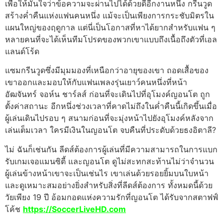
เพื่อให้มั่นใจว่าข้อความจะผ่านไปได้ด้วยดีอีกงานหนึ่ง กรีนวูด
สร้างค่ำคืนแห่งแฟนคนหนึ่ง แม้จะเป็นเพียงการกระชับมิตรใน
แผนใหญ่ของฤดูกาล แต่นี่เป็นโอกาสที่หาได้ยากสำหรับแฟน ๆ
หลายคนที่จะได้เห็นทีมโปรดของพวกเขาแบบถึงเนื้อถึงตัวที่เอล
แลนด์โร้ด
แซมกรีนวูดซึ่งมีมุมมองที่เหนือกว่าอายุของเขา ถอดเสื้อของ
เขาออกและมอบให้กับแฟนเพลงรุ่นเยาว์คนหนึ่งที่หน้า
อัฒจันทร์ จอห์น ชาร์ลส์ ก่อนที่จะเดินไปที่อุโมงค์ญอนโต ถูก
ตั้งค่าสถานะ อีกหนึ่งช่วงเวลาที่คาดไม่ถึงในค่ำคืนนี้เกิดขึ้นเมื่อ
ผู้เล่นเดินไปรอบ ๆ สนามก่อนที่จะมุ่งหน้าไปยังอุโมงค์หลังจาก
เล่นเต็มเวลา ใครมีเงินในญอนโต จบคืนที่ประดับด้วยธงอิตาลี?
ไม่ ฉันก็เช่นกัน ลีดส์ต้องการผู้เล่นที่มีความสามารถในการแบก
รับเกมเจอแมนซิตี้ และญอนโต ดูไม่สะทกสะท้านไม่ว่าจำนวน
ผู้เล่นข้างหน้าเขาจะเป็นเช่นไร เขาเล่นด้วยรอยยิ้มบนใบหน้า
และดูเหมาะสมอย่างยิ่งสำหรับสิ่งที่ลีดส์ต้องการ ทั้งหมดนี้ด้วย
วัยเพียง 19 ปี อ้อมกอดแห่งความรักที่ญอนโต ได้รับจากสตาฟฟ์
โค้ช
https://SoccerLiveHD.com