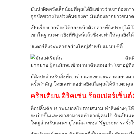
มันน่าผิดหวังเล็กน้อยที่คุณได้ยินข่าวว่าเขาต้องการ
ถูกขัดขวางในช่วงต้นของตา มันต้องลากยาวขนาดนี้
เป็นเรื่องยากที่จะได้กองหน้าตัวกลางที่ยิงประตูได้
เขาในฐานะดาวยิงที่พิสูจน์แล้วซึ่งจะทำให้คุณยิง
‘สเตอร์ลิงจะพลาดอย่างใหญ่สำหรับแมนฯ ซิตี้’
ฉันค
มากมาย ผู้คนมักจะเข้ามาหาฉันเสมอว่า ‘เขาอยู่ที่
มีศิลปะสำหรับสิ่งที่เขาทำ และเขาจะพลาดอย่างมา
ครั้งสำคัญ โดยเฉพาะอย่างยิ่งเมื่อคุณได้นักเตะค
คริสเตียน อีริคเซ่น ร้อยเปอร์เซ็นต
ท็อปลิ้นชัก เขาพ่นบอลไปรอบสนาม ทำสิ่งต่างๆ ให้เก
จะเปิดขึ้นและเขาสามารถทำลายผู้คนได้ ฉันเป็น
ใหญ่สำหรับแมนฯ ยูไนเต็ด เฆซุส ‘รัฐประหารครั้งใ