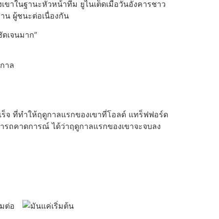
องเขาในฐานะหัวหน้าทีม ยูไนเต็ดเมื่อวันอังคารชาว
น ผู้ชนะต่อเนื่องกัน
นชัดเจนมาก”
ูกาล
ร็จ ที่ทำให้ฤดูกาลแรกของเขาที่โอลด์ แทร็ฟฟอร์ด
ไม่สามารถคาดการณ์ ได้ว่าฤดูกาลแรกของเขาจะจบลง
มต่อ