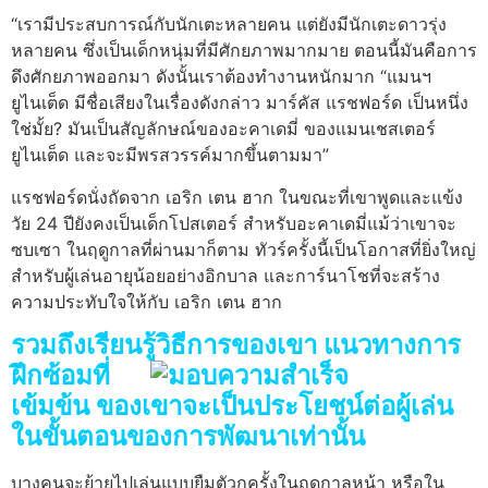
“เรามีประสบการณ์กับนักเตะหลายคน แต่ยังมีนักเตะดาวรุ่ง
หลายคน ซึ่งเป็นเด็กหนุ่มที่มีศักยภาพมากมาย ตอนนี้มันคือการ
ดึงศักยภาพออกมา ดังนั้นเราต้องทํางานหนักมาก “แมนฯ
ยูไนเต็ด มีชื่อเสียงในเรื่องดังกล่าว มาร์คัส แรชฟอร์ด เป็นหนึ่ง
ใช่มั้ย? มันเป็นสัญลักษณ์ของอะคาเดมี่ ของแมนเชสเตอร์
ยูไนเต็ด และจะมีพรสวรรค์มากขึ้นตามมา”
แรชฟอร์ดนั่งถัดจาก เอริก เตน ฮาก ในขณะที่เขาพูดและแข้ง
วัย 24 ปียังคงเป็นเด็กโปสเตอร์ สําหรับอะคาเดมี่แม้ว่าเขาจะ
ซบเซา ในฤดูกาลที่ผ่านมาก็ตาม ทัวร์ครั้งนี้เป็นโอกาสที่ยิ่งใหญ่
สําหรับผู้เล่นอายุน้อยอย่างอิกบาล และการ์นาโชที่จะสร้าง
ความประทับใจให้กับ เอริก เตน ฮาก
รวมถึงเรียนรู้
วิธีการของเขา แนวทางการ
ฝึกซ้อมที่
เข้มข้น ของเขาจะเป็นประโยชน์ต่อผู้เล่น
ในขั้นตอนของการพัฒนาเท่านั้น
บางคนจะย้ายไปเล่นแบบยืมตัวกครั้งในฤดูกาลหน้า หรือใน