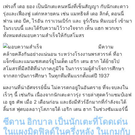
เฟรงกี้ เดอ ยอง เป็นนักเตะคนหนึ่งที่เซ็นสัญญา กับนักเตะดาว
รุ่งและเฟื่องฟู แต่กหลายคน เช่น แมทธิจส์ เดอ ลิกต์, ดอนนี่
ฟาน เดอ บีค, ไรอัน กราเวนเบิร์ก และ จูร์เรียน ทิมเบอร์ เข้ามา
ในระบบนี้ และได้รับความไว้วางใจจาก เท็น แฮก พวกเขา
ทั้งหมดส่งมอบความสําเร็จให้กับสโมสร
มีความ
คล้ายคลึงกันอย่างแน่นอน ระหว่างโรงงานพรสวรรค์ ที่อา
แจ็กซ์และแมนเชสเตอร์ยูไนเต็ด เอริก เตน ฮาก ได้ย้ายไป
สโมสรที่มีสถิติที่น่าภาคภูมิใจ ในการรวมผู้สําเร็จการศึกษา
จากสถาบันการศึกษา ในทุกทีมทีมแรกตั้งแต่ปี 1937
ผลงานที่น่าอัศจรรย์นั้น ไม่ควรตกอยู่ในอันตราย ที่จะจบลงใน
เร็วๆ นี้ เช่นกัน เนื่องจากนักเตะดาวรุ่ง รายล่าสุดคว้าแชมป์เอฟ
เอ ยูธ คัพ เมื่อ 2 เดือนก่อน และยังมีทัวร์อีกมากที่กําลังจะได้
ลิ้มรส ฟุตบอลอาวุโสภายใต้ เอริก เตน ฮาก ในช่วงซัมเมอร์นี้
ซีดาน อิกบาล เป็นนักเตะที่โดดเด่น
ในแผงมิดฟิลด์ในครึ่งหลัง ในเกมกับ