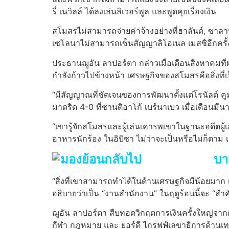
รี่ เนวิลล์ ได้ลงเล่นลิเวอร์พูล และพูดคุยเรื่องเงิน
สโมสรไม่สามารถจ่ายค่าจ้างอย่างที่ฮาลันด์, ซาลา
เซโลนาไม่สามารถเซ็นสัญญาลิโอเนล เมสซิอีกครั
ประธานฌูอัน ลาปอร์ตา กล่าวเมื่อเดือนสิงหาคมที่
กำลังก้าวไปข้างหน้า เศรษฐกิจของสโมสรคือสิ่งที
“มีสัญญาณที่ชัดเจนของการพัฒนาตั้งแต่โรนัลด์ คู
มาดริด 4-0 ที่ซานติอาโก้ เบร์นาเบว เมื่อเดือนมีน
“เขารู้จักสโมสรและผู้เล่นเคารพเขาในฐานะอดีตผู้
อาหารนักร้อง ในอิบิซา ไม่ว่าจะเป็นหรือไม่ก็ตาม
บา
“สิ่งที่เขาสามารถทำได้ในด้านเศรษฐกิจมีน้อยมาก
อธิบายว่าเป็น “งานสำนักงาน” ในฤดูร้อนนี้จะ “สำคั
ฌูอัน ลาปอร์ตา สืบทอดวิกฤตการเงินครั้งใหญ่จากกา
กีฬา กฎหมาย และ ยอร์ดี ไกรฟฟ์เลขาธิการด้านเท