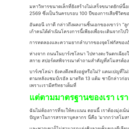
มหาวิหารขนาดเล็กที่ยังสร้างไม่เสร็จขนาดยักษ์นี
2569 ซึ่งเป็นวันครบรอบ 100 ปีของการเสียชีวิต
อันตอนี เกาดี กล่าวถึงผลงานชิ้นเอกของเขาว่า “ล
เก้าคนได้ดำเนินโครงการนี้เพียงเพื่อจะเดินจากไป
การทดลองและความยากลำบากของจุดโฟกัสของอันตอ
ห่างจาก ถนนในบาร์เซโลนา ไปทางตะวันตกเฉียงใต้รา
สกาย สปอร์ตสพิจารณาคำถามสำคัญที่สโมสรต้องเผ
บาร์เซโลน่า ยังคงดึงพลังอยู่หรือไม่? แคมเปญที่ไ
ตามหลังแชมป์เรอัล มาดริด 13 แต้ม ชาบีกล่าวก่อนเ
เพราะเรามีศรัทธาเต็มที่
แต่ตามมาตรฐานของเรา เรายัง
ฉันไม่ต้องการที่จะให้คะแนน ตอนนี้ เราต้องมุ่งเน
ปัญหาในการสรรหาบุคลากร นี่คือ ‘มากกว่าสโมสร’ แ
และพวกเขาก็ไม่สามารถแย่งชิงลายเซ็นของคีเลียน เ