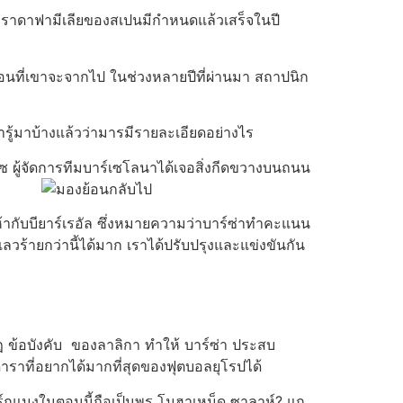
ซากราดาฟามีเลียของสเปนมีกำหนดแล้วเสร็จในปี
ก่อนที่เขาจะจากไป ในช่วงหลายปีที่ผ่านมา สถาปนิก
มาบ้างแล้วว่ามารมีรายละเอียดอย่างไร
ผู้จัดการทีมบาร์เซโลนาได้เจอสิ่ง
กีดขวางบนถนน
่ห้ากับบียาร์เรอัล ซึ่งหมายความว่าบาร์ซ่าทำคะแนน
ลวร้ายกว่านี้ได้มาก เราได้ปรับปรุงและแข่งขันกัน
ยกฎ ข้อบังคับ ของลาลิกา ทำให้ บาร์ซ่า ประสบ
ดาราที่อยากได้มากที่สุดของฟุตบอลยุโรปได้
แชร์กแมงในตอนนี้ถือเป็นพร โมฮาเหม็ด ซาลาห์? แก