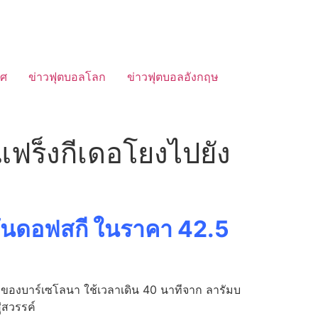
ทศ
ข่าวฟุตบอลโลก
ข่าวฟุตบอลอังกฤษ
ฟร็งกีเดอโยงไปยัง
วันดอฟสกี ในราคา 42.5
 ของบาร์เซโลนา ใช้เวลาเดิน 40 นาทีจาก ลารัมบ
ู่สวรรค์