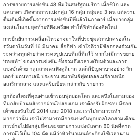
การขยายการแข่งขัน 48 ทีมในสหรัฐอเมริกา เม็กซิโก และ
แคนาดา เกิดจากการแบ่งกลุ่ม 16 กลุ่ม กลุ่มละ 3 คน แต่ความ
ตื่นเต้นที่เกิดขึ้นจากการแข่งขันปีที่แล้วในกาตาร์ เมื่อบางกลุ่ม
ลงเล่นในเกมสุดท้ายที่ตึงเครียด ทำให้ฟีฟ่าต้องคิดใหม่
การยืนยันการเคลื่อนไหวอาจมาในที่ประชุมสภาปกครองใน
รวันดาในวันที่ 16 มีนาคม สื่อกีฬา เข้าใจดีว่ามีข้อตกลงร่วมกัน
ระหว่างทุกฝ่ายว่าควรคงรูปแบบทีมสี่ทีมไว้ หากไม่มีการขยาย
‘รอยเท้า’ ของการแข่งขัน ซึ่งรวมถึงเวลาเตรียมตัวและการ
แข่งขันด้วย กลุ่มสามคนฟังดูดีมาก แต่ก็มีปัญหาบางอย่าง วิก
เตอร์ มอนทาเลนี ประธาน สมาพันธ์ฟุตบอลอเมริกาเหนือ
อเมริกากลาง และแคริบเบียน กล่าวกับ รายการ
ถูกต้องไหมที่คุณผ่านเข้ารอบฟุตบอลโลก และหนึ่งในสามของ
ทีมกลับบ้านหลังจากผ่านไปสองเกม เราต้องรับผิดชอบ มีรอย
เท้าของวันในปี 2014 และ 2018 และเราไม่สามารถทำ
มากกว่านั้น เราไม่สามารถมีการแข่งขันฟุตบอลโลกสามเดือน
การย้ายไปยังกลุ่มสี่คนจะขยายการแข่งขันจาก 80 นัดที่คาด
การณ์ไว้เป็น 104 นัด แม้ว่าทัวร์นาเมนต์จะต้องใช้เวลานาน