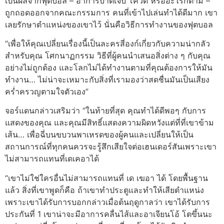
เป็นผลจากฟุตบอล – อาการบาดเจ็บ โควิด หรืออะไรก็ตาม –
ถูกถอดออกจากคณะกรรมการ คนที่เข้าไปเล่นทำได้ดีมาก เขา
เลยรักษาตำแหน่งของเขาไว้ นั่นคือวิธีการทำงานของฟุตบอล
“เพื่อให้คุณเปลี่ยนเรื่องนี้เป็นละครสี่องก์เกี่ยวกับความน่ากลัว
สำหรับคุณ โศกนาฏกรรม วิธีที่ผู้คนนำเสนอสิ่งต่าง ๆ กับคุณ
อย่างไม่ถูกต้อง และโลกไม่ได้ทำงานตามที่คุณต้องการให้มัน
ทำงาน… ไม่น่าจะเหมาะกับสิ่งที่เรามองว่าสดชื่นมันเป็นเสียง
คร่ำครวญตามใจตัวเอง”
จอร์แดนกล่าวเสริมว่า “ในท้ายที่สุด คุณทำได้ดีพอๆ กับการ
แสดงของคุณ และคุณมีสิทธิ์แสดงความผิดหวังแต่ที่ที่เขาข้าม
เส้น… เพื่อฉี่บนขบวนพาเหรดของผู้คนและเปลี่ยนให้เป็น
สถานการณ์ที่ทุกคนควรจะรู้สึกเสียใจต่อเฮนเดอร์สันเพราะเขา
ไม่สามารถแทนที่เดเคอาได้
“เขาไม่ใช่ใครอื่นไม่สามารถแทนที่ เด เฆอา ได้ โดยพื้นฐาน
แล้ว สิ่งที่เขาพูดก็คือ ถ้าเขาทำประตูและทำให้เสียตำแหน่ง
เพราะเขาได้รับการบอกกล่าวเมื่อต้นฤดูกาลว่า เขาได้รับการ
ประกันที่ 1 เขาน่าจะมีอาการคลื่นไส้และอาเจียนโอ้ โตขึ้นนะ