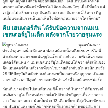
ลูก! คุณอยู่ที่สโมสรฟุตบอลที่ยอดเยี่ยม โดยได้รับเงินจำนวน
มหาศาลมันน่าผิดหวังที่เขาไม่ได้ลงเล่นเกมใดๆ เมื่อปีที่แล้ว แต่
จงสู้ต่อไป สร้างกระดูกสันหลัง และอย่าสัมภาษณ์ไร้สาระที่ดู
เหมือนจะเป็นการเห็นอกเห็นใจที่ผิดกฎหมายจากใครก็ตาม”
ดีน เฮนเดอร์สัน ได้รับข้อความจากแมน
เชสเตอร์ยูไนเต็ด หลังจากโวยวายรุนแรง
พูดจาโผงผาง
ข่าวล่าสุดของน็อตติงแฮม ฟอเรสต์จากน็อตติงแฮมเชอร์ไลฟ์
นำเสนอคำตอบของแฟนๆยูไนเต็ด เกี่ยวกับความคิดเห็นของเฮ
นเดอร์สันแฟน ๆ แมนเชสเตอร์ยูไนเต็ดตอบโต้ความคิดเห็นของ
ดีน เฮนเดอร์สัน หลังจากที่เขาโวยวายเกี่ยวกับสโมสรนักเตะวัย
25 ปีที่ปัจจุบันยืมตัวกับหงส์แดงมาเป็นเวลาหนึ่งฤดูกาล เปิดเผย
ว่าเขาเสียเวลาปีสุดท้ายของอาชีพค้าแข้งที่โอลด์ แทรฟฟอร์ด
ก่อนที่เขาจะย้ายไปเล่นที่สนามซิตี้ กราวด์ ในการให้สัมภาษณ์
คนยิงประตูไม่รั้งรอหลังจากเต็มไปด้วยคำสัญญาเท็จเขากล่าว
ว่า : “บอกตามตรง มันเป็นช่วง 12 เดือนที่ยากที่สุดในอาชีพของ
ผม มันยากและผมดีใจมากที่หลุดพ้นจากอีกด้านของมัน การ