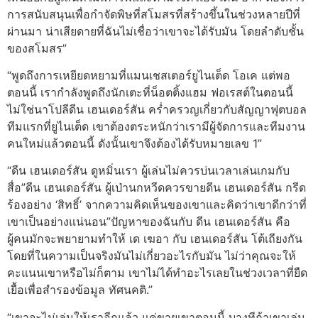
การสนับสนุนเพื่อกำจัดพิษที่สโมสรที่สร้างขึ้นในช่วงหลายปีที่
ผ่านมา น่าเสียดายที่ฉันไม่เชื่อว่าเขาจะได้รับมัน โดยลำดับชั้น
ของสโมสร”
“พูดถึงการเหยียดหยามที่แมนเชสเตอร์ยูไนเต็ด โอเค แต่พอ
ตอนนี้ เรากำลังพูดถึงนักเตะที่น็อตติ้งแฮม ฟอเรสต์ในตอนนี้
ไม่ใช่นาโปลีดีน เฮนเดอร์สัน คร่ำครวญเกี่ยวกับสัญญาฟุตบอล
ทีมแรกที่ยูไนเต็ด เขาต้องตระหนักว่าเรามีผู้จัดการและทีมงาน
คนใหม่แล้วตอนนี้ ดังนั้นเขาจึงต้องได้รับหมายเลข 1”
“ดีน เฮนเดอร์สัน ดูหมิ่นเรา ผู้เล่นไม่ควรบ่นเวลาเล่นเกมกับ
สื่อ”ดีน เฮนเดอร์สัน ผู้เป่านกหวีดควรขายดีน เฮนเดอร์สัน กรีด
ร้องอย่าง ‘สิทธิ์’ จากความคิดเห็นของเขาและคิดว่าเขาดีกว่าที่
เขาเป็นอย่างแน่นอน”ปัญหาของฉันกับ ดีน เฮนเดอร์สัน คือ
ผู้คนมักจะพยายามทำให้ เด เฆอา กับ เฮนเดอร์สัน โต้เถียงกัน
โดยที่ในความเป็นจริงมันไม่เกี่ยวอะไรกับมัน ไม่ว่าคุณจะให้
คะแนนเขาหรือไม่ก็ตาม เขาไม่ได้ทำอะไรเลยในช่วงเวลาที่ยืด
เยื้อเพื่อสำรองข้อมูล ทัศนคติ.”
“เขาจะไม่เล่นให้เราอีกแล้ว แค่ขายเขาตอนนี้ บางทีถ้าเขาเล่น