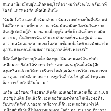
สนทนาที่ผมมีกับยูไนเต็ดหลังยูโรคือว่าผมกำลังจะไป กลับมาที่
โอลด์ แทรฟฟอร์ด เพื่อเป็นที่หนึ่ง
“ฉันติดโควิด และเมื่อฉันกลับมา ฉันควรจะยังคงเป็นที่หนึ่ง แต่
ไม่มีใครทำตามที่พวกเขาบอกฉัน มันน่าผิดหวังเช่นกันเพราะ
ฉันปฏิเสธเงินกู้ดีๆ มากมายเมื่อฤดูร้อนที่แล้ว มันเป็นความผิด
ทางอาญาในวัยของฉัน เสียเวลาสิบสองเดือน ผมฟูมฟาย ผม
ทำงานหนักนอกสนามและในสนามซ้อมเพื่อให้ตัวเองพัฒนาขึ้น
ทุกวัน และตอนนี้ผมตั้งตารอฤดูกาลที่ดีกับฟอเรสต์”
นี่คือสิ่งที่ผู้ศรัทธายูไนเต็ด ต้องพูด “ดีน เฮนเดอร์สัน ทำตัว
เหมือนเขายังไม่ได้รับการว่าจ้างจาก แมน ยูไนเต็ดฉันรู้สึก
หงุดหงิด แต่ภายใต้การบริหารใหม่คุณต้องการให้ความเคารพ
และคุณอาจยังมีอนาคต – การพูดในสื่อไม่ใช่ ดูดีแม้ว่าคุณจะ
ต้องการย้ายไปที่อื่นก็ตาม ”
แดริล แฮร์รอด: “ไม่อยากเห็นดีน เฮนเดอร์สันสวมเสื้อ แมนเชส
เตอร์ยูไนเต็ด อีกแล้วดีน เฮนเดอร์สันยังทำเกมไม่เพียงพอที่จะ
รับประกันสิ่งที่เขาออกมาเมื่อวานนี้ดีน เฮนเดอร์สัน ทำได้
เหนื่อยกับผู้เล่นที่ไม่เคารพและตามใจตัวเอง เตน ฮาก ต้องการ