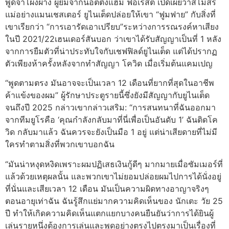
พูดจาโผงผาง ผู้ยืมจากน็อตติงแฮม ฟอเรสต์ เปิดเผยว่าสโมสร
แม่อย่างแมนเชสเตอร์ ยูไนเต็ดปล่อยให้เขา “ฟูมฟาย” กับสิ่งที่
เขาเรียกว่า “การเอารัดเอาเปรียบ”ระหว่างการรณรงค์หาเสียง
ในปี 2021/22เฮนเดอร์สันบอก ว่าเขาได้รับสัญญาเป็นที่ 1 หลัง
จากการยืมตัวที่น่าประทับใจกับเชฟฟิลด์ยูไนเต็ด แต่ได้ปรากฏ
ตัวเพียงห้าครั้งหลังจากทำสัญญา โควิด เมื่อเริ่มต้นแคมเปญ
“พูดตามตรง มันอาจจะเป็นเวลา 12 เดือนที่ยากที่สุดในอาชีพ
ค้าแข้งของผม” ผู้รักษาประตูรายนี้ซึ่งยังมีสัญญากับยูไนเต็ด
จนถึงปี 2025 กล่าวเขากล่าวเสริม: “การสนทนาที่ฉันออกมา
จากทีมยูโรคือ ‘คุณกำลังกลับมาที่นี่เพื่อเป็นอันดับ 1’ ฉันติดโค
วิด กลับมาแล้ว ฉันควรจะยังเป็นมือ 1 อยู่ แต่น่าเสียดายที่ไม่มี
ใครทำตามสิ่งที่พวกเขาบอกฉัน
“มันน่าหงุดหงิดเพราะผมปฏิเสธเงินกู้ดีๆ มากมายเมื่อซัมเมอร์ที่
แล้วด้วยเหตุผลนั้น และพวกเขาไม่ยอมปล่อยผมไปการได้นั่งอยู่
ที่นั่นและเสียเวลา 12 เดือน มันเป็นความผิดทางอาญาจริงๆ
ตอนอายุเท่าฉัน ฉันรู้สึกแย่มากความคิดเห็นของ นักเตะ วัย 25
ปี ทำให้เกิดความคิดเห็นแตกแยกบางคนยืนยันว่าการได้ยินผู้
เล่นรายหนึ่งต้องการเล่นและพูดอย่างตรงไปตรงมาเป็นเรื่องที่