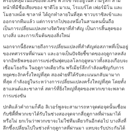
ครอบคลุมในแง่ของตัวเลข พวกเขาจะอยู่ในความรู้สึก สาม
หน้าที่มีชื่อเสียงของ ซาดีโย มาเน, โรแบร์โต เฟอร์มิโน และ
โมฮาเหม็ด ซาลาห์ ได้ถูกทำลายในที่สุด ชาวบราซิลเข้าและ
ออกจากทีมแล้ว แต่การจากไปของหนึ่งในสามคนนั้นถือ
เป็นการเปลี่ยนแปลงทางจิตวิทยาที่สำคัญ เป็นการสิ้นสุดของ
บางสิ่ง และการเริ่มต้นของสิ่งใหม่
นอกจากนี้ยังหมายถึงการเปลี่ยนแปลงที่สำคัญต่อสภาพที่เป็นอยู่
ของทศวรรษที่ผ่านมา และอาจเป็นปัจจัยชี้ขาดของฤดูกาลหลัง
จากอิทธิพลของการแข่งขันฟุตบอลโลกฤดูหนาวทั้งสองเกือบจะ
เชื่อมโยงกัน ในฤดูกาลเดียวกัน พรีเมียร์ลีกกำลังเผชิญกับการ
หยุดชะงักครั้งใหญ่ที่สุด สองฝ่ายที่ได้รับคะแนนกลับมามาก
ที่สุด กำลังอยู่ในระหว่างการเปลี่ยนแปลงครั้งใหญ่ที่สุด โดยทั้ง
ฮาแลนด์และซาลาห์ สตาร์ที่ยิ่งใหญ่ที่สุดของพวกเขาจะพลาด
การแข่งขัน
ปกติแล้วคำถามก็คือ ลิเวอร์พูลจะสามารถหาจุดต่อจุดนั้นเชื่อม
กับซิตี้ที่พวกเขาได้รับในช่วงสองจุดจากสี่ฤดูกาลที่ผ่านมาได้
หรือไม่ ยกเว้นว่าพวกเขาจะไม่ใช่ทีมเดียวกันอีกต่อไป บางสิ่งที่
ลึกซึ้งเปลี่ยนไปในช่วงห้าฤดูกาลที่ผ่านมา แทบจะรับประกันได้