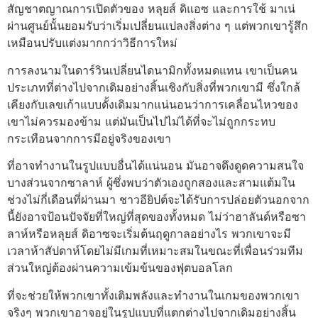
สัญชาตญาณการเปิดตัวของ หลุยส์ ดิแอซ และการใช้ มาเน่
ผ่านศูนย์นั้นยอมรับว่าเริ่มเปลี่ยนแปลงสิ่งต่าง ๆ แต่พวกเขารู้สึก
เหมือนปรับแต่งมากกว่าวิธีการใหม่
การลงนามในดาร์วินเปลี่ยนไดนามิกทั้งหมดแทน เขาเป็นคน
ประเภทที่ต่างไปจากเดิมอย่างสิ้นเชิงกับสิ่งที่พวกเขามี ซึ่งใกล้
เคียงกับเลขเก้าแบบดั้งเดิมมากแน่นอนว่าการเคลื่อนไหวของ
เขาไม่ควรมองข้าม แต่มันเป็นไปไม่ได้ที่จะไม่ถูกกระทบ
กระเทือนจากการมีอยู่จริงของเขา
ที่อาจทำงานในรูปแบบอื่นได้แน่นอน มันอาจดึงดูดความสนใจ
บางส่วนจากซาลาห์ ผู้ซึ่งพบว่าตัวเองถูกสองและสามแต้มใน
ช่วงไม่กี่เดือนที่ผ่านมา ชาวอียิปต์จะได้รับการปล่อยตัวนอกจาก
นี้ยังอาจป้อนปัจจัยที่ใหญ่ที่สุดของทั้งหมด ไม่ว่าฮาลันด์หรือซา
ลาห์หรือหลุยส์ ดิอาซจะเริ่มต้นฤดูกาลอย่างไร พวกเขาจะมี
เวลาห้าสัปดาห์โดยไม่มีเกมที่เหมาะสมในขณะที่เพื่อนร่วมทีม
ส่วนใหญ่ต้องผ่านความเข้มข้นของฟุตบอลโลก
ที่จะช่วยให้พวกเขาทั้งเติมพลังและทำงานในเกมของพวกเขา
จริงๆ พวกเขาอาจอยู่ในรูปแบบที่แตกต่างไปจากเดิมอย่างสิ้น