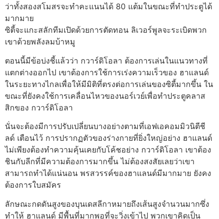
ว่าทั้งสองสโมสรจะทำคะแนนได้ 80 แต้มในขณะที่ทำประตูได้
มากมาย
ซิตี้จะแกะสลักทีมเปิดด้วยการตัดทอน ลิเวอร์พูลจะระเบิดพวก
เขาด้วยพลังลมบ้าหมู
ตอนนี้มีข้อบ่งชี้แล้วว่า กวาร์ดิโอลา ต้องการเล่นในแนวทางที่
แตกต่างออกไป เขาต้องการใช้การเร่งความเร็วของ ฮาแลนด์
ในระยะทางไกลเพื่อให้มีมิติที่ตรงต่อการเล่นของซิตี้มากขึ้น ใน
ขณะที่ยังคงใช้การเคลื่อนไหวของนอร์เวย์เพื่อทำประตูคลาส
สิกของ กวาร์ดิโอลา
นั่นจะต้องมีการปรับเปลี่ยนบางอย่างตามที่เอฟเอคอมมิวนิตีชี
ลด์ เตือนไว้ การปรากฏตัวของร่างกายที่ยิ่งใหญ่อย่าง ฮาแลนด์
ไม่เพียงต้องทำความคุ้นเคยกับโค้ชอย่าง กวาร์ดิโอลา เขาต้อง
ชินกับลีกที่มีความต้องการมากขึ้น ไม่ต้องสงสัยเลยว่าเขา
สามารถทำได้แน่นอน พรสวรรค์ของฮาแลนด์มีมากมาย ยังคง
ต้องการใบสมัคร
ลักษณะกดดันสูงของบุนเดสลีกาหมายถึงเส้นสูงจำนวนมากซึ่ง
ทำให้ ฮาแลนด์ มีพื้นที่มากพอที่จะวิ่งเข้าไป พวกเขาคิดเป็น