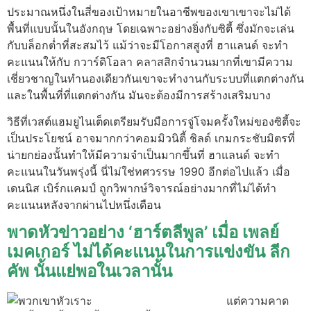
ประมาณหนึ่งในสี่ของเป้าหมายในอาชีพของเขาเขาจะไม่ได้
พื้นที่แบบนั้นในอังกฤษ โดยเฉพาะอย่างยิ่งกับซิตี้ ซึ่งมักจะเล่น
กับบล็อกต่ำที่สะสมไว้ แม้ว่าจะมีโอกาสสูงที่ ฮาแลนด์ จะทำ
คะแนนให้กับ กวาร์ดิโอลา คลาสสิกจำนวนมากที่เขามีความ
เชี่ยวชาญในทำนองเดียวกันเขาจะทำงานกับระบบที่แตกต่างกัน
และในพื้นที่ที่แตกต่างกัน มันจะต้องมีการสร้างเสริมบาง
วิธีที่เวสต์แฮมยูไนเต็ดเตรียมรับมือการจู่โจมครั้งใหม่ของซิตี้จะ
เป็นประโยชน์ อาจมากกว่าคอมมิวนิตี้ ชิลด์ เกมกระชับมิตรที่
น่ายกย่องนั้นทำให้มีความจำเป็นมากขึ้นที่ ฮาแลนด์ จะทำ
คะแนนในวันพรุ่งนี้ นี่ไม่ใช่ทศวรรษ 1990 อีกต่อไปแล้ว เมื่อ
เดนนิส เบิร์กแคมป์ ถูกวิพากษ์วิจารณ์อย่างมากที่ไม่ได้ทำ
คะแนนหลังจากผ่านไปหนึ่งเดือน
พาดหัวข่าวอย่าง ‘ฮาร์ตลีพูล’ เมื่อ เพลย์
เมคเกอร์ ไม่ได้คะแนนในการแข่งขัน ลีก
คัพ นั้นแย่พอในเวลานั้น
แต่ความคาด