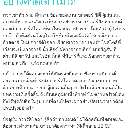
อย่างคาดเดาไม่ได้
พวกเขาหัวเราะ ที่สนามซ้อมของแมนเชสเตอร์ ซิตี้ ผู้เล่นและ
สตาฟฟ์หลายคนสังเกตเห็นบางอย่างระหว่างเออร์ลิง ฮาแลนด์
และเป๊ป กวาร์ดิโอล่าที่ทำให้พวกเขาหัวเราะ โดยทั่วไปผู้จัดการ
จะอ้างถึงทีมส่วนใหญ่โดยใช้ชื่อจริงแต่นั่นไม่ใช่กรณีของ เม
ก้าสตาร์ ใหม่ กวาร์ดิโอลา เรียกเขาว่า “ฮาแลนด์” ในสไตล์ที่
เกือบจะเป็นอาจารย์ น้ำเสียงไม่ต่างจากอเล็กซ์ เฟอร์กูสัน ที่
ตำหนิลี ชาร์ป และไรอัน กิ๊กส์ ที่มีปาร์ตี้และเรียกพวกเขาด้วย
หมายเลขทีม “แล้วคุณล่ะ ห้า”
แม้ว่า การโต้ตอบจะทำให้เกิดรอยยิ้มจากเพื่อนร่วมทีม แต่ก็
สะท้อนประเด็นที่จริงจัง กวาร์ดิโอล่ามองว่าตัวเองมีบทบาท
ด้านการศึกษามากกว่าผู้เล่นคนอื่นๆเขายังไม่เห็นฮาแลนด์เป็น
บทความที่เสร็จสิ้น ซึ่งเป็นเหตุผลหนึ่งที่ว่าทำไมชาวนอร์เวย์เอง
ถึงได้พูดกับสื่อในรูปแบบที่ตรงไปตรงมาอย่างชัดเจนว่าเขาต้อง
ปรับปรุงอย่างไร
ปัจจุบัน กวาร์ดิโอลา รู้สึกว่า ฮาแลนด์ ไม่ได้กดดันเพียงพอและ
ต้องการทำงานกับเขา เขาต้องการทำให้เด็กอายุ 22 ปีมี