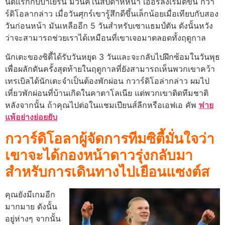
นัดแรกกับบาเยิร์น มิวนิคในสัปดาห์หน้า เออร์ลิงเริ่มดีขึ้น กวา
ร์ดิโอลากล่าว เมื่อวันศุกร์เขารู้สึกดีขึ้นเล็กน้อยเมื่อเทียบกับสอง
วันก่อนหน้า มันเหลืออีก 5 วันสำหรับเซาแธมป์ตัน ดังนั้นหวัง
ว่าจะสามารถช่วยเราได้เหมือนที่เขาเจอมาตลอดทั้งฤดูกาล
นักเตะของซิตี้ได้รับวันหยุด 3 วันและจะกลับไปฝึกซ้อมในวันพุธ
เพื่อผลักดันครั้งสุดท้ายในฤดูกาลที่ยังสามารถเห็นพวกเขาคว้า
เทรเบิลได้นักเตะจำเป็นต้องพักผ่อน กวาร์ดิโอล่ากล่าว ผมไป
เที่ยวพักผ่อนที่บ้านเกิดในคาตาโลเนีย แต่พวกเขาติดทีมชาติ
หลังจากนั้น ถ้าคุณไปต่อในแชมเปียนส์ลีกหรือเอฟเอ คัพ
พ่าย
แพ้อย่างย่อยยับ
กวาร์ดิโอลาผู้จัดการทีมซิตี้มั่นใจว่า
เขาจะได้กองหน้าดาวรุ่งกลับมา
สำหรับการเดินทางไปเยือนแซงต์ส
คุณยังมีเกมอีก
มากมาย ดังนั้น
อยู่ห่างๆ จากนั้น