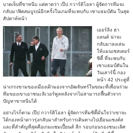
บาดเจ็บที่ขาหนีบ แต่คาดว่า เป๊ป กวาร์ดิโอลา ผู้จัดการทีมจะ
กลับมาฟิตสมบูรณ์อีกครั้งในเกมที่จะพบกับ เซาแธมป์ตัน ในสุด
สัปดาห์หน้า
เออร์ลิง ฮา
แลนด์ น่าจะ
กลับมาลงเล่น
ให้แมนเชสเตอร์
ซิตี้ ที่จะพบกับ
เซาแธมป์ตันใน
วันเสาร์นี้ กอง
หน้า 42 ประตูที่
น่าเกรงขามของเมืองเฝ้ามองจากอัฒจันทร์ในขณะที่เพื่อนร่วม
ทีมของเขาเอาชนะลิเวอร์พูลหลังจากไม่สามารถฟื้นตัวจาก
ปัญหาขาหนีบได้
อย่างไรก็ตาม เป๊ป กวาร์ดิโอลา ผู้จัดการทีมซิตี้มั่นใจว่าเขาจะ
ได้กองหน้าดาวรุ่งกลับมาสำหรับการเดินทางไปเยือนแซงต์ส
และที่สำคัญที่สุดคือเกมแชมเปี้ยนส์ ลีก รอบก่อนรองชนะเลิศ