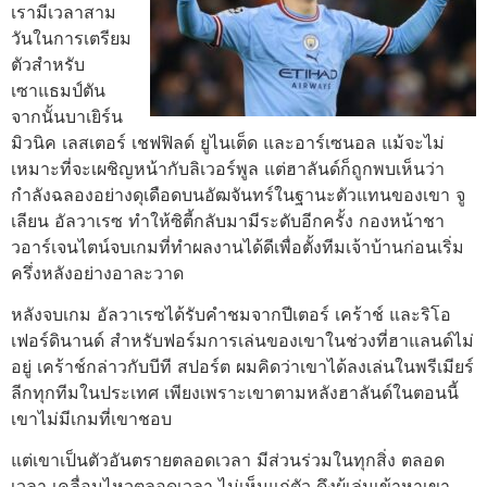
เรามีเวลาสาม
วันในการเตรียม
ตัวสำหรับ
เซาแธมป์ตัน
จากนั้นบาเยิร์น
มิวนิค เลสเตอร์ เชฟฟิลด์ ยูไนเต็ด และอาร์เซนอล แม้จะไม่
เหมาะที่จะเผชิญหน้ากับลิเวอร์พูล แต่ฮาลันด์ก็ถูกพบเห็นว่า
กำลังฉลองอย่างดุเดือดบนอัฒจันทร์ในฐานะตัวแทนของเขา จู
เลียน อัลวาเรซ ทำให้ซิตี้กลับมามีระดับอีกครั้ง กองหน้าชา
วอาร์เจนไตน์จบเกมที่ทำผลงานได้ดีเพื่อตั้งทีมเจ้าบ้านก่อนเริ่ม
ครึ่งหลังอย่างอาละวาด
หลังจบเกม อัลวาเรซได้รับคำชมจากปีเตอร์ เคร้าช์ และริโอ
เฟอร์ดินานด์ สำหรับฟอร์มการเล่นของเขาในช่วงที่ฮาแลนด์ไม่
อยู่ เคร้าช์กล่าวกับบีที สปอร์ต ผมคิดว่าเขาได้ลงเล่นในพรีเมียร์
ลีกทุกทีมในประเทศ เพียงเพราะเขาตามหลังฮาลันด์ในตอนนี้
เขาไม่มีเกมที่เขาชอบ
แต่เขาเป็นตัวอันตรายตลอดเวลา มีส่วนร่วมในทุกสิ่ง ตลอด
เวลา เคลื่อนไหวตลอดเวลา ไม่เห็นแก่ตัว ดึงผู้เล่นเข้าหาเขา