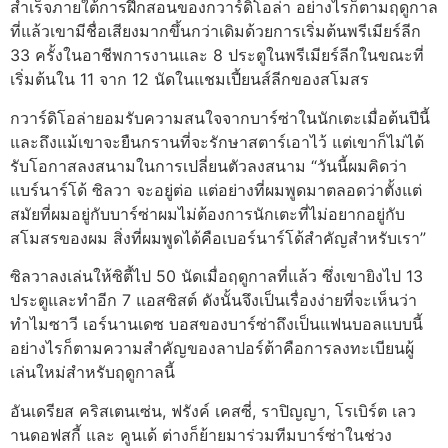
สําเร็จภายใต้การฝึกสอนของกวาร์ดิโอล่า อย่างไรก็ตามฤดูกาล
ที่แล้วเขามีชื่อเสียงมากขึ้นกว่าเดิมด้วยการเริ่มต้นพรีเมียร์ลีก
33 ครั้งในอาชีพการงานและ 8 ประตูในพรีเมียร์ลีกในขณะที่
เริ่มต้นใน 11 จาก 12 นัดในแชมเปี้ยนส์ลีกของสโมสร
กวาร์ดิโอล่ายอมรับความสนใจจากบาร์ซ่าในนักเตะเมื่อต้นปีนี้
และถึงแม้เขาจะยืนกรานที่จะรักษาสตาร์เอาไว้ แต่เขาก็ไม่ได้
รับโอกาสลงสนามในการเปลี่ยนตัวลงสนาม “วันนี้ผมคิดว่า
แบร์นาร์โด้ ซิลวา จะอยู่ต่อ แต่อย่างที่ผมพูดมาตลอดว่าตั้งแต่
สมัยที่ผมอยู่กับบาร์ซ่าผมไม่ต้องการนักเตะที่ไม่อยากอยู่กับ
สโมสรของผม สิ่งที่ผมพูดได้คือเบอร์นาร์โด้สําคัญสําหรับเรา”
ซิลวาลงเล่นให้ซิตี้ไป 50 นัดเมื่อฤดูกาลที่แล้ว ซึ่งเขายิงไป 13
ประตูและทําอีก 7 แอสซิสต์ ดังนั้นจึงเป็นเรื่องง่ายที่จะเห็นว่า
ทําไมซาวี เอร์นานเดซ บอสของบาร์ซ่าถึงเป็นแฟนบอลแบบนี้
อย่างไรก็ตามความสําคัญของลาปอร์ต้าคือการลงทะเบียนผู้
เล่นใหม่สําหรับฤดูกาลนี้
อันเดรียส คริสเตนเซ่น, ฟรังค์ เคสซี่, ราปิญญา, โรเบิร์ต เลว
านดอฟสกี้ และ คูนเด้ ต่างก็ย้ายมาร่วมทีมบาร์ซ่าในช่วง