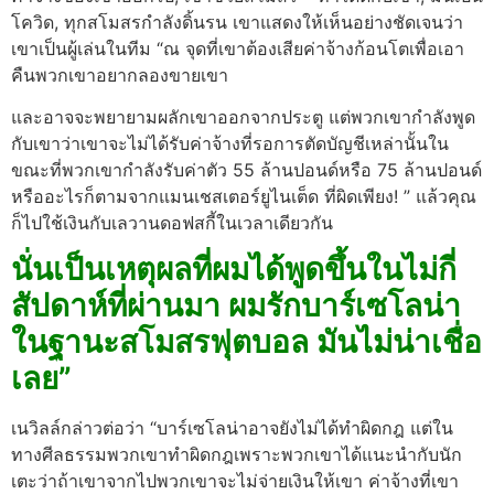
โควิด, ทุกสโมสรกําลังดิ้นรน เขาแสดงให้เห็นอย่างชัดเจนว่า
เขาเป็นผู้เล่นในทีม “ณ จุดที่เขาต้องเสียค่าจ้างก้อนโตเพื่อเอา
คืนพวกเขาอยากลองขายเขา
และอาจจะพยายามผลักเขาออกจากประตู แต่พวกเขากําลังพูด
กับเขาว่าเขาจะไม่ได้รับค่าจ้างที่รอการตัดบัญชีเหล่านั้นใน
ขณะที่พวกเขากําลังรับค่าตัว 55 ล้านปอนด์หรือ 75 ล้านปอนด์
หรืออะไรก็ตามจากแมนเชสเตอร์ยูไนเต็ด ที่ผิดเพียง! ” แล้วคุณ
ก็ไปใช้เงินกับเลวานดอฟสกี้ในเวลาเดียวกัน
นั่นเป็นเหตุผลที่ผมได้พูดขึ้นในไม่กี่
สัปดาห์ที่ผ่านมา ผมรักบาร์เซโลน่า
ในฐานะสโมสรฟุตบอล มันไม่น่าเชื่อ
เลย”
เนวิลล์กล่าวต่อว่า “บาร์เซโลน่าอาจยังไม่ได้ทําผิดกฎ แต่ใน
ทางศีลธรรมพวกเขาทําผิดกฎเพราะพวกเขาได้แนะนํากับนัก
เตะว่าถ้าเขาจากไปพวกเขาจะไม่จ่ายเงินให้เขา ค่าจ้างที่เขา