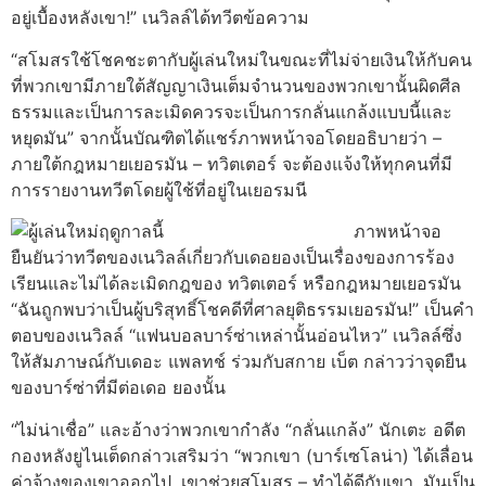
อยู่เบื้องหลังเขา!” เนวิลล์ได้ทวีตข้อความ
“สโมสรใช้โชคชะตากับผู้เล่นใหม่ในขณะที่ไม่จ่ายเงินให้กับคน
ที่พวกเขามีภายใต้สัญญาเงินเต็มจํานวนของพวกเขานั้นผิดศีล
ธรรมและเป็นการละเมิดควรจะเป็นการกลั่นแกล้งแบบนี้และ
หยุดมัน” จากนั้นบัณฑิตได้แชร์ภาพหน้าจอโดยอธิบายว่า –
ภายใต้กฎหมายเยอรมัน – ทวิตเตอร์ จะต้องแจ้งให้ทุกคนที่มี
การรายงานทวีตโดยผู้ใช้ที่อยู่ในเยอรมนี
ภาพหน้าจอ
ยืนยันว่าทวีตของเนวิลล์เกี่ยวกับเดอยองเป็นเรื่องของการร้อง
เรียนและไม่ได้ละเมิดกฎของ ทวิตเตอร์ หรือกฎหมายเยอรมัน
“ฉันถูกพบว่าเป็นผู้บริสุทธิ์โชคดีที่ศาลยุติธรรมเยอรมัน!” เป็นคํา
ตอบของเนวิลล์ “แฟนบอลบาร์ซ่าเหล่านั้นอ่อนไหว” เนวิลล์ซึ่ง
ให้สัมภาษณ์กับเดอะ แพลทช์ ร่วมกับสกาย เบ็ต กล่าวว่าจุดยืน
ของบาร์ซ่าที่มีต่อเดอ ยองนั้น
“ไม่น่าเชื่อ” และอ้างว่าพวกเขากําลัง “กลั่นแกล้ง” นักเตะ อดีต
กองหลังยูไนเต็ดกล่าวเสริมว่า “พวกเขา (บาร์เซโลน่า) ได้เลื่อน
ค่าจ้างของเขาออกไป, เขาช่วยสโมสร – ทําได้ดีกับเขา, มันเป็น