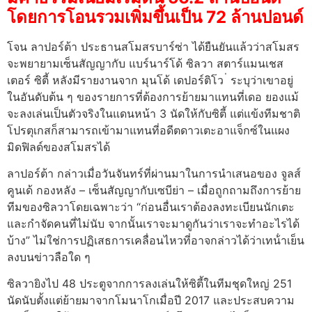
โดยการโอนรวมเพิ่มขึ้นเป็น 72 ล้านปอนด์
โจน ลาปอร์ต้า ประธานสโมสรบาร์ซ่า ได้ยืนยันแล้วว่าสโมสร
จะพยายามเซ็นสัญญากับ แบร์นาร์โด้ ซิลวา สตาร์แมนเชส
เตอร์ ซิตี้ หลังมีรายงานจาก มุนโด้ เดปอร์ติโว ่ ระบุว่าเขาอยู่
ในอันดับต้น ๆ ของรายการที่ต้องการย้ายมาแทนที่เดอ ยองแม้
จะลงเล่นเป็นตัวจริงในแดนหน้า 3 นัดให้กับซิตี้ แต่แข้งทีมชาติ
โปรตุเกสก็สามารถเข้ามาแทนที่อดีตดาวเตะอาแจ็กซ์ในแผง
มิดฟิลด์ของสโมสรได้
ลาปอร์ต้า กล่าวเมื่อวันจันทร์ที่ผ่านมาในการนําเสนอของ จูลส์
คูนเด้ กองหลัง – เซ็นสัญญากับเซบีย่า – เมื่อถูกถามถึงการย้าย
ทีมของซิลวาโดยเฉพาะว่า “ก่อนอื่นเราต้องลงทะเบียนนักเตะ
และกําจัดคนที่ไม่นับ จากนั้นเราจะมาดูกันว่าเราจะทําอะไรได้
บ้าง” ไม่ใช่การปฏิเสธการเคลื่อนไหวที่อาจกล่าวได้ว่าเทน้ําเย็น
ลงบนข่าวลือใด ๆ
ซิลวายิงไป 48 ประตูจากการลงเล่นให้ซิตี้ในทีมชุดใหญ่ 251
นัดนับตั้งแต่ย้ายมาจากโมนาโกเมื่อปี 2017 และประสบความ