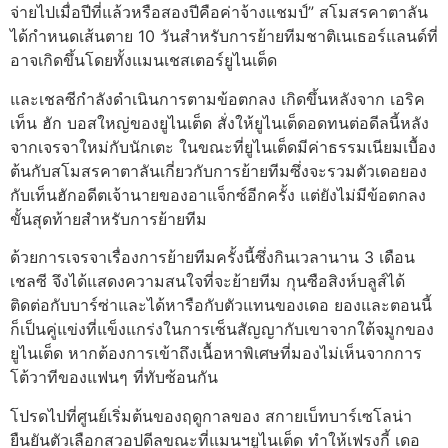
จ่ายไปเมื่อปีที่แล้วหรือสองปีคือค่าจ้างแชมป์” สโมสรคาตาลัน
ได้กําหนดเส้นตาย 10 วันสําหรับการย้ายทีมชาติเนเธอร์แลนด์ที่
อาจเกิดขึ้นโดยทั้งแมนเชสเตอร์ยูไนเต็ด
และเชลซีกําลังดําเนินการตามข้อตกลง เกิดขึ้นหลังจาก เอริค
เท็น ฮัก บอสใหญ่ของยูไนเต็ด สั่งให้ยูไนเต็ดอดทนต่อดีลนี้หลัง
จากเจรจาใหม่กับนักเตะ ในขณะที่ยูไนเต็ดมีค่าธรรมเนียมเบื้อง
ต้นกับสโมสรคาตาลันเกี่ยวกับการย้ายทีมซึ่งจะรวมตัวเดอยอง
กับเท็นฮักอดีตเจ้านายของอาแจ็กซ์อีกครั้ง แต่ยังไม่มีข้อตกลง
ขั้นสุดท้ายสําหรับการย้ายทีม
ด้วยการเจรจาเรื่องการย้ายทีมครั้งนี้ซึ่งกินเวลานาน 3 เดือน
เชลซี จึงได้แสดงความสนใจที่จะย้ายทีม กุนซือสิงห์บลูส์ได้
ติดต่อกับบาร์ซ่าและได้หารือกับตัวแทนของเดอ ยองและตอนนี้
ก็เป็นคู่แข่งที่แข็งแกร่งในการเซ็นสัญญากับเขาจากใต้จมูกของ
ยูไนเต็ด หากต้องการเข้าถึงเนื้อหาพิเศษที่มองไม่เห็นจากการ
โต้วาทีของแฟนๆ ที่ทับซ้อนกัน
โปรดไปที่ศูนย์เริ่มต้นของฤดูกาลของ สกายเบ็ทบาร์เซโลน่า
ยืนยันตัวเลือกสวอปดีลขณะที่แมนฯยูไนเต็ด ทําให้เฟรงกี้ เดอ