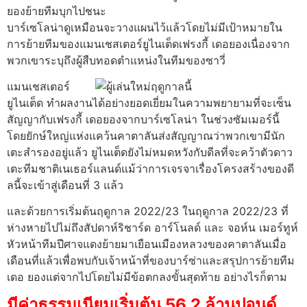
ยองย้ายทีมบุกไปชนะ
บาร์เซโลน่าดูเหมือนจะวางแผนไว้แล้วโดยไม่มีเป้าหมายใน
การย้ายทีมของแมนเชสเตอร์ยูไนเต็ดเฟรงกี้ เดอยองเนื่องจาก
พวกเขาระบุถึงผู้สืบทอดตําแหน่งในทีมของซาวี่
แมน
เชสเตอร์
ยูไนเต็ด ทําผลงานได้อย่างยอดเยี่ยมในความพยายามที่จะเซ็น
สัญญากับเฟรงกี้ เดอยองจากบาร์เซโลน่า ในช่วงซัมเมอร์นี้
โดยยักษ์ใหญ่แห่งแคว้นคาตาลันส่งสัญญาณว่าพวกเขามีนัก
เตะสํารองอยู่แล้ว ยูไนเต็ดยังไม่หมดหวังกับดีลที่จะคว้าตัวดาว
เตะทีมชาติเนเธอร์แลนด์แม้ว่าการเจรจาเรื่องโครงสร้างของดี
ลนี้จะเข้าสู่เดือนที่ 3 แล้ว
และด้วยการเริ่มต้นฤดูกาล 2022/23 ในฤดูกาล 2022/23 ที่
ห่างหายไปไม่ถึงสัปดาห์ริชาร์ด อาร์โนลด์ และ จอห์น เมอร์ทูห์
หัวหน้าทีมปีศาจแดงย้ายมาเยือนเมืองหลวงของคาตาลันเมื่อ
เดือนที่แล้วเพื่อพบกับเจ้าหน้าที่ของบาร์ซ่าและสรุปการย้ายทีม
เดอ ยองแต่จากไปโดยไม่มีข้อตกลงขั้นสุดท้าย อย่างไรก็ตาม
มีค่าธรรมเนียมเริ่มต้น 56.2 ล้านปอนด์