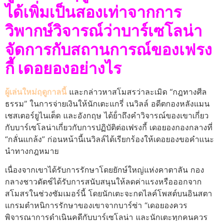
ได้เพิ่มเป็นสองเท่าจากการ
วิพากษ์วิจารณ์ว่าบาร์เซโลน่า
จัดการกับสถานการณ์ของเฟรง
กี้ เดอยองอย่างไร
ผู้เล่นใหม่ฤดูกาลนี้
และกล่าวหาสโมสรว่าละเมิด “กฎทางศีล
ธรรม” ในการจ่ายเงินให้นักเตะแกรี่ เนวิลล์ อดีตกองหลังแมน
เชสเตอร์ยูไนเต็ด และอังกฤษ ได้ย้ําถึงคําวิจารณ์ของเขาเกี่ยว
กับบาร์เซโลน่าเกี่ยวกับการปฏิบัติต่อเฟรงกี้ เดอยองกองกลางที่
“กลั่นแกล้ง” ก่อนหน้านี้เนวิลล์ได้เรียกร้องให้เดอยองขอคําแนะ
นําทางกฎหมาย
เนื่องจากเขาได้รับการรักษาโดยยักษ์ใหญ่แห่งคาตาลัน กอง
กลางชาวดัตช์ได้รับการสนับสนุนให้ลดค่าแรงหรือออกจาก
สโมสรในช่วงซัมเมอร์นี้ โดยนักเตะจะกดไลค์โพสต์บนอินสตา
แกรมตําหนิการรักษาของเขาจากบาร์ซ่า “เดอยองควร
พิจารณาการดําเนินคดีกับบาร์เซโลน่า และนักเตะทุกคนควร