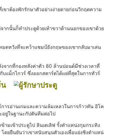
ะที่เขาต้องพักรักษาตัวอย่างง่ายดายก่อนวิกฤตความ
ที่ดีจากนั้นก็ทําประตูด้วยเท้าขวาด้านนอกของเขาด้วย
ึ่งหมดหวังที่จะคว้าแชมป์อังกฤษของเขากลับมาเล่น
งจากที่กองหลังค่าตัว 80 ล้านปอนด์มีช่วงเวลาที่
บแม็กไกวร์ ซึ่งออกสตาร์ตได้แย่ที่สุดในการทัวร์
์น
กไกวร์การอ่านเกมและความล้มเหลวในการก้าวทัน อิโค
จะอยู่ในฐานะกัปตันทีมต่อไป
ข้ามเข้าประตูไป ลินเดเลิฟ รั้งตําแหน่งกุมกระทิง
 โดยยืนยันว่าเขาสนับสนุนตัวเองเพื่อแย่งชิงตําแหน่