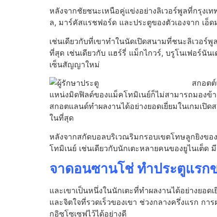
หลังจากชัยชนะเหนือคู่แข่งอย่างลิเวอร์พูลที่กรุงเท
ล, มาร์คัสแรชฟอร์ด และประตูของตัวเองจาก เอ็ดม
เช่นเดียวกับที่เขาทําในนัดเปิดสนามที่ชนะลิเวอร์
ที่สุด เช่นเดียวกับ แฮร์รี่ แม็กไกวร์, บรูโนเฟอ
เซ็นสัญญาใหม่
สกอตต์แ
แหน่งมิดฟิลด์ของแม็คโทมิเนย์ก็ไม่สามารถมองข้าม
สกอตแลนด์ทําผลงานได้อย่างยอดเยี่ยมในเกมเปิดสนาม
ในที่สุด
หลังจากสกัดบอลบริเวณริมกรอบเขตโทษลูกยิงของแม
โทมิเนย์ เช่นเดียวกับนักเตะหลายคนของยูไนเต็ด มีป
จาดอนซานโช่ ทําประตูแรกขอ
และเขาเป็นหนึ่งในนักเตะที่ทําผลงานได้อย่างยอดเย
และจิตใจที่รวดเร็วของเขา ช่วงกลางครึ่งแรก การ
กอิซโซเซฟไว้ได้อย่างดี