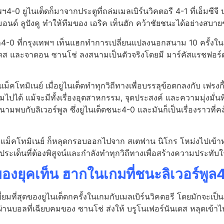
พฯ4-0 ยูไนเต็ดก็มาจากประตูที่ถล่มเมลเบิร์นวิคตอรี 4-1 ที่เอ็มซีจ
อนด์ ลูปังคู ทําให้ทีมของ เอริค เท็นฮัก คว้าชัยชนะได้อย่างส
พูล4-0 ที่กรุงเทพฯ เท็นแฮกทําการเปลี่ยนแปลงนอกสนาม 10 ครั้งในช
ร์นันเดส และจาดอน ซานโช่ ลงสนามเป็นตัวจริงโดยมี มาร์คัสแรชฟอร์
ม็คโทมิเนย์ เมื่อยูไนเต็ดทําทุกวิถีทางเพื่อบรรลุข้อตกลงกับ เฟรงก
ไปได้ แม้จะมีทั้งเรื่องอุตสาหกรรม, จุดประสงค์ และความมุ่งมั่
พบกับลิเวอร์พูล ซึ่งยูไนเต็ดชนะ4-0 และมันก็เป็นเรื่องราวที่คล
็คโทมิเนย์ ก็หลุดกรอบออกไปจาก สเตฟาน นิโกร โหม่งไปเข้าทาง
ระเด็นที่ต้องพิสูจน์และกําลังทําทุกวิถีทางเพื่อสร้างความประทับ
งยุคเท็น ฮากในเกมที่ชนะลิเวอร์พูล
ี่ยมที่สุดของยูไนเต็ดกครั้งในเกมกับเมลเบิร์นวิคตอรี โดยมักจะเ
ผ่านบอลที่เฉียบคมของ ซานโช่ ส่งให้ บรูโนเฟอร์นันเดส หลุดเข้า