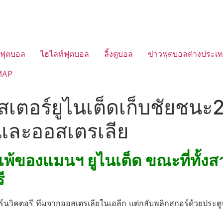
วฟุตบอล
ไฮไลท์ฟุตบอล
ลิ้งดูบอล
ข่าวฟุตบอลต่างประเ
MAP
ชสเตอร์ยูไนเต็ดเก็บชัยชน
ทยและออสเตรเลีย
้แพ้ของแมนฯ ยูไนเต็ด ขณะที่ทั้งส
ี
์นวิคตอรี ทีมจากออสเตรเลียในเอลีก แต่กลับพลิกสกอร์ด้วยประตู