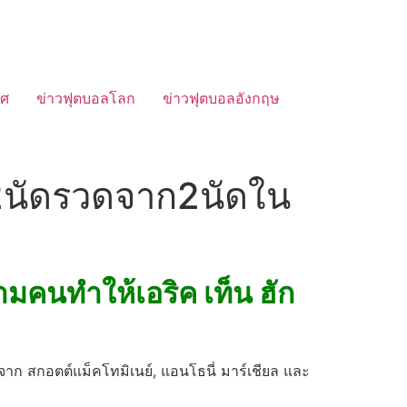
ทศ
ข่าวฟุตบอลโลก
ข่าวฟุตบอลอังกฤษ
ะ2นัดรวดจาก2นัดใน
ามคนทําให้เอริค เท็น ฮัก
จาก สกอตต์แม็คโทมิเนย์, แอนโธนี่ มาร์เชียล และ