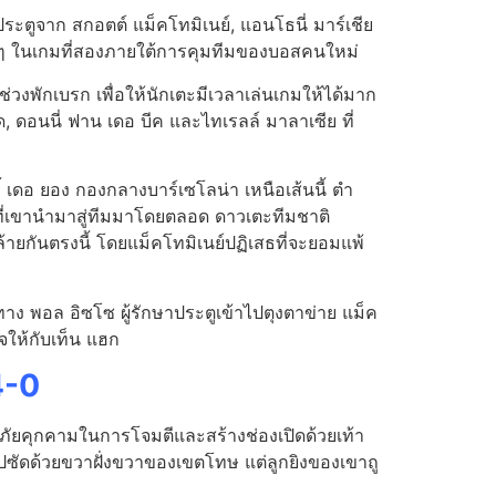
ี ประตูจาก สกอตต์ แม็คโทมิเนย์, แอนโธนี่ มาร์เชีย
บายๆ ในเกมที่สองภายใต้การคุมทีมของบอสคนใหม่
่วงพักเบรก เพื่อให้นักเตะมีเวลาเล่นเกมให้ได้มาก
ด, ดอนนี่ ฟาน เดอ บีค และไทเรลล์ มาลาเซีย ที่
ี้ เดอ ยอง กองกลางบาร์เซโลน่า เหนือเส้นนี้ ตํา
นที่เขานํามาสู่ทีมมาโดยตลอด ดาวเตะทีมชาติ
้ายกันตรงนี้ โดยแม็คโทมิเนย์ปฏิเสธที่จะยอมแพ้
 พอล อิซโซ ผู้รักษาประตูเข้าไปตุงตาข่าย แม็ค
ใจให้กับเท็น แฮก
4-0
ป็นภัยคุกคามในการโจมตีและสร้างช่องเปิดด้วยเท้า
ไปซัดด้วยขวาฝั่งขวาของเขตโทษ แต่ลูกยิงของเขาถู