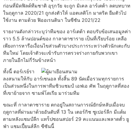
ก่อนที่มิดฟิลด์ทีมชาติ อุรุกวัย จะถูก มิเคล อาร์เตต้า ลดบทบาท
ในฤดูกาล 2020/21 ถูกส่งตัวให้ แอตเลติโก มาดริด ยืมตัวไป
ใช้งาน ตามด้วย ฟิออเรนตินา ในซีซัน 2021/22
รายงานดังกล่าวระบุว่าทีมของ อาร์เตต้า ตอบรับข้อเสนอมูลค่า
ราว 5.5 ล้านปอนด์ของ กาลาตาซาราย เป็นที่เรียบร้อย เหลือ
เพียงการหารือเงื่อนไขส่วนตัวบางประการระหว่างตัวนักเตะกับ
ทีมใหม่ โดยเจ้าตัวจะเข้ารับการตรวจร่างกายกับพวกเขา
ภายในอีกไม่กี่วันข้างหน้า
ทั้งนี้ ตอร์เรย์รา
ลงสนามให้กับ อาร์เซนอล ทั้งสิ้น 89 นัดเมื่อรวมทุกรายการ
เป็นส่วนหนึ่งในการพาทีมซิวแชมป์ เอฟเอ คัพ ในฤดูกาลที่สอง
ที่เขาย้ายจาก ซามพ์โดเรีย มาร่วมทีม
ขณะที่ กาลาตาซาราย ตกอยู่ในสถานการณ์ยักษ์หลับเมื่อจบ
ฤดูกาลที่ผ่านมาด้วยอันดับที่ 13 ใน เตอร์กิช ซูเปอร์ลีก มีแต้ม
ตามหลังแชมป์ลีก แทร็ปซอนสปอร์ 29 คะแนนและพลาดตั๋ว ยู
ฟ่า แชมเปี้ยนส์ลีก ซีซันนี้