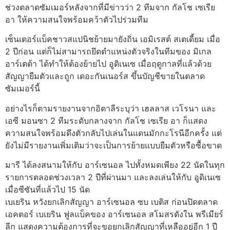
ช่วงตลาดซัมเมอร์หลังจากที่มีข่าวว่า 2 ทีมจาก กัลโช เซเรีย
อา ให้ความสนใจพร้อมคว้าตัวไปร่วมทีม
เซ็นเตอร์แบ็คชาวสแปนิชย้ายมายังถิ่น เอมิเรสต์ สเตเดี้ยม เมื่อ
2 ปีก่อน แต่ก็ไม่สามารถยึดตำแหน่งตัวจริงในทีมของ มิเกล
อาร์เตต้า ได้ทำให้ต้องย้ายไป อูดิเนเซ เมื่อฤดูกาลที่แล้วด้วย
สัญญายืมตัวและถูก เดอะกันเนอร์ส ขึ้นบัญชีขายในตลาด
ซัมเมอร์นี้
อย่างไรก็ตามรายงานจากอิตาลีระบุว่า เฮลลาส เวโรนา และ
เอซี มอนซา 2 ทีมระดับกลางจาก กัลโช เซเรีย อา ก็แสดง
ความสนใจพร้อมดึงตัวกลับไปเล่นในแดนมักกะโรนีอีกครั้ง แต่
ยังไม่มีรายงานเพิ่มเติมว่าจะเป็นการย้ายแบบยืมตัวหรือซื้อขาด
มารี ได้ลงสนามให้กับ อาร์เซนอล ไปทั้งหมดเพียง 22 นัดในทุก
รายการตลอดช่วงเวลา 2 ปีที่ผ่านมา และลงเล่นให้กับ อูดิเนเซ
เมื่อซีซันที่แล้วไป 15 นัด
เบเยริน หวังยกเลิกสัญญา อาร์เซนอล ซบ เบติส ก่อนปิดตลาด
เอคตอร์ เบเยริน ฟูลแบ็คของ อาร์เซนอล สโมสรดังใน พรีเมียร์
ลีก แสดงความต้องการที่จะขอยกเลิกสัญญาที่เหลืออยู่อีก 1 ปี