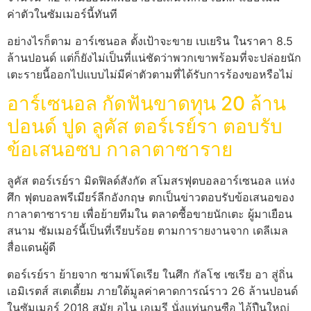
ค่าตัวในซัมเมอร์นี้ทันที
อย่างไรก็ตาม อาร์เซนอล ตั้งเป้าจะขาย เบเยริน ในราคา 8.5
ล้านปอนด์ แต่ก็ยังไม่เป็นที่แน่ชัดว่าพวกเขาพร้อมที่จะปล่อยนัก
เตะรายนี้ออกไปแบบไม่มีค่าตัวตามที่ได้รับการร้องขอหรือไม่
อาร์เซนอล กัดฟันขาดทุน 20 ล้าน
ปอนด์ ปูด ลูคัส ตอร์เรย์รา ตอบรับ
ข้อเสนอซบ กาลาตาซาราย
ลูคัส ตอร์เรย์รา มิดฟิลด์สังกัด สโมสรฟุตบอลอาร์เซนอล แห่ง
ศึก ฟุตบอลพรีเมียร์ลีกอังกฤษ ตกเป็นข่าวตอบรับข้อเสนอของ
กาลาตาซาราย เพื่อย้ายทีมใน ตลาดซื้อขายนักเตะ ผู้มาเยือน
สนาม ซัมเมอร์นี้เป็นที่เรียบร้อย ตามการายงานจาก เดลีเมล
สื่อแดนผู้ดี
ตอร์เรย์รา ย้ายจาก ซามพ์โดเรีย ในศึก กัลโช เซเรีย อา สู่ถิ่น
เอมิเรตส์ สเตเดี้ยม ภายใต้มูลค่าคาดการณ์ราว 26 ล้านปอนด์
ในซัมเมอร์ 2018 สมัย อูไน เอเมรี นั่งแท่นกุนซือ ไอ้ปืนใหญ่