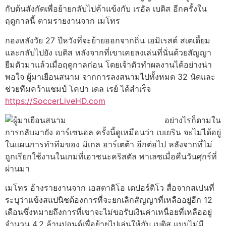
กับต้นสังกัดเพื่อย้ายกลับไปค้าแข้งกับ เรอัล เบติส อีกครั้งใน
ฤดูกาลนี้ ตามรายงานจาก เมโทร
กองหลังวัย 27 ปีหวังที่จะย้ายออกจากถิ่น เอมิเรสต์ สเตเดี้ยม
และกลับไปยัง เบติส หลังจากที่เขาเคยลงเล่นที่นั่นด้วยสัญญา
ยืมตัวมาแล้วเมื่อฤดูกาลก่อน โดยเจ้าตัวทำผลงานได้อย่างน่า
พอใจ ผู้มาเยือนสนาม จากการลงสนามไปทั้งหมด 32 นัดและ
ช่วยทีมคว้าแชมป์ โคปา เดล เรย์ ได้สำเร็จ
https://SoccerLiveHD.com
อย่างไรก็ตามใน
การกลับมายัง อาร์เซนอล ครั้งนี้ดูเหมือนว่า เบเยริน จะไม่ได้อยู่
ในแผนการทำทีมของ มิเกล อาร์เตต้า อีกต่อไป หลังจากที่ไม่
ถูกเรียกใช้งานในเกมที่เอาชนะคริสตัล พาเลซเมื่อคืนวันศุกร์ที่
ผ่านมา
เมโทร อ้างรายงานจาก เอสตาดิโอ เดปอร์ติโว สื่อจากสเปนที่
ระบุว่าแข้งสแปนิชต้องการที่จะยกเลิกสัญญาที่เหลืออยู่อีก 12
เดือนซึ่งหมายถึงการที่เขาจะไม่ขอรับเงินค่าเหนื่อยที่เหลืออยู่
จำนวน 4.2 ล้านปอนด์เพื่อย้ายไปเล่นให้กับ เบติส แบบไม่มี