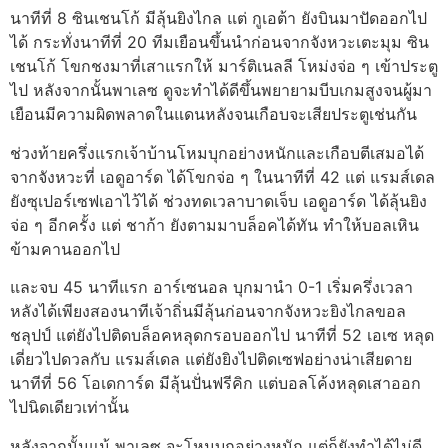
นาทีที่ 8 ซินเชนโก้ มีลุ้นยิงไกล แต่ กูเอต้า ยังบินมาปัดออกไป
ได้ กระทั่งนาทีที่ 20 ทีมเยือนขึ้นนำก่อนจากจังหวะเตะมุม ซิน
เชนโก้ โขกชงมาที่เสาแรกให้ มาร์ติเนลลี โหม่งจ่อ ๆ เข้าประตู
ไป หลังจากนั้นพาเลซ ดูจะทำได้ดีขึ้นพยายามบีบเกมสูงจนผู้มา
เยือนมีความผิดพลาดในแดนหลังจนเกือบจะเสียประตูเช่นกัน
ช่วงท้ายครึ่งแรกเจ้าบ้านโหมบุกอย่างหนักและเกือบตีเสมอได้
จากจังหวะที่ เอดูอาร์ด ได้โขกจ่อ ๆ ในนาทีที่ 42 แต่ แรมส์เดล
ยังซุเปอร์เซฟเอาไว้ได้ ช่วงทดเวลาบาดเจ็บ เอดูอาร์ด ได้ลุ้นยิง
จ่อ ๆ อีกครั้ง แต่ ชาก้า ยังตามมาบล็อคได้ทัน ทำให้บอลเหิน
ข้ามคานออกไป
และจบ 45 นาทีแรก อาร์เซนอล บุกมานำ 0-1 เริ่มครึ่งเวลา
หลังได้เพียงสองนาทีเจ้าถิ่นมีลุ้นก่อนจากจังหวะยิงไกลขอล
ชลุปป์ แต่ยังไปติดบล็อคหลุดกรอบออกไป นาทีที่ 52 เอเซ หลุด
เดี่ยวไปดวลกับ แรมส์เดล แต่ยังยิงไปติดเซฟอย่างน่าเสียดาย
นาทีที่ 56 โอเดการ์ด มีลุ้นปั่นฟรีคิก แต่บอลโค้งหลุดเสาออก
ไปนิดเดียวเท่านั้น
หลังจากนั้นแม้ พาเลซ จะโหมบุกอย่างหนัก แต่ก็ยังทำได้ไม่ดี