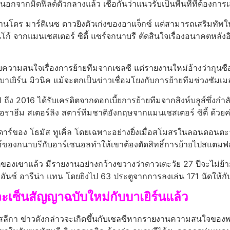
ม นอกจากมิดฟิลด์ตัวกลางแล้ว เชื่อกันว่าแนวรับเป็นพื้นที่ที่ต้อง
ซานโดร มาร์ติเนซ ดาวยิงตัวเก่งของอาแจ็กซ์ แต่สามารถเสริมทัพใ
ก้ จากแมนเชสเตอร์ ซิตี้ แซร์จกนาบรี ตัดสินใจเรื่องอนาคตหลัง
ับความสนใจเรื่องการย้ายทีมจากเชลซี แต่รายงานใหม่อ้างว่ากุนซือ
 บาเยิร์น มิวนิค แม้จะตกเป็นข่าวเชื่อมโยงกับการย้ายทีมช่วงซั
 ถึง 2016 ได้รับเครดิตจากดอกเบี้ยการย้ายทีมจากสิงห์บลูส์ซึ่งกํา
ซื้อราฮีม สเตอร์ลิง สตาร์ทีมชาติอังกฤษจากแมนเชสเตอร์ ซิตี้ ด้วยค
รดาร์ของ โธมัส ทูเคิ่ล โดยเฉพาะอย่างยิ่งเมื่อสโมสรในลอนดอน
ธ์ของกนาบรีกับอาร์เซนอลทําให้เขาต้องตัดสิทธิ์การย้ายไปสแตมฟอ
คตของเขาแล้ว มีรายงานอย่างกว้างขวางว่าดาวเตะวัย 27 ปีจะไม่ย้
ิอันซ์ อารีน่า แทน โดยยิงไป 63 ประตูจากการลงเล่น 171 นัดให้
้จะเซ็นสัญญาฉบับใหม่กับบาเยิร์นแล้ว
เดสลีกา ข่าวดังกล่าวจะเกิดขึ้นกับเชลซีหากรายงานความสนใจของพว