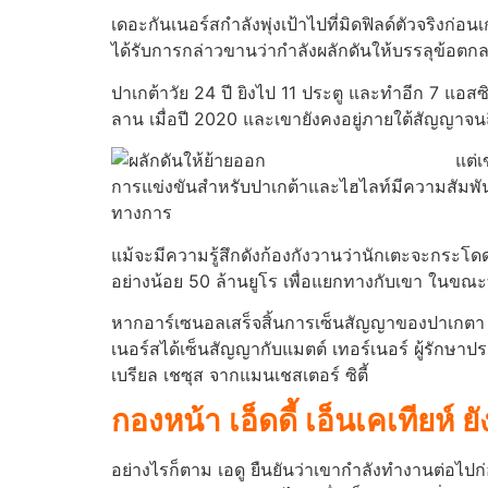
เดอะกันเนอร์สกําลังพุ่งเป้าไปที่มิดฟิลด์ตัวจริง
ได้รับการกล่าวขานว่ากําลังผลักดันให้บรรลุข้อตกล
ปาเกต้าวัย 24 ปี ยิงไป 11 ประตู และทําอีก 7 แอสซ
ลาน เมื่อปี 2020 และเขายังคงอยู่ภายใต้สัญญาจนถึ
แต่เ
การแข่งขันสําหรับปาเกต้าและไฮไลท์มีความสัมพัน
ทางการ
แม้จะมีความรู้สึกดังก้องกังวานว่านักเตะจะกระโด
อย่างน้อย 50 ล้านยูโร เพื่อแยกทางกับเขา ในขณะ
หากอาร์เซนอลเสร็จสิ้นการเซ็นสัญญาของปาเกตา — 
เนอร์สได้เซ็นสัญญากับแมตต์ เทอร์เนอร์ ผู้รักษา
เบรียล เชซุส จากแมนเชสเตอร์ ซิตี้
กองหน้า เอ็ดดี้ เอ็นเคเทียห
อย่างไรก็ตาม เอดู ยืนยันว่าเขากําลังทํางานต่อไ