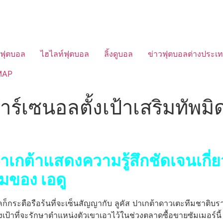
วฟุตบอล
ไฮไลท์ฟุตบอล
ลิ้งดูบอล
ข่าวฟุตบอลต่างประเ
MAP
ร์เซนอลตั้งเป้าเสริมทัพมิด
 ปาเกต้าแสดงความรู้สึกชัดเจนเกี
มของ เอดู
คก็กระตือรือร้นที่จะเซ็นสัญญากับ ลูคัส ปาเกต้าดาวเตะทีมชาติบร
้งเป้าที่จะรักษาตําแหน่งตัวเขาเอาไว้ในช่วงตลาดซื้อขายซัมเมอร์น