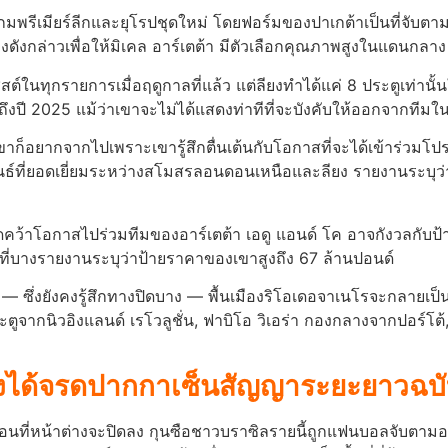
ก่อนเกมพรีเมียร์ลีกและยุโรปชุดใหม่ โดยฟอร์มของปาเกต้าเป็นที่จั
งดังกล่าวเพื่อให้มิเคล อาร์เตต้า มีตัวเลือกคุณภาพสูงในแดนกลาง
ิสต์ในทุกรายการเมื่อฤดูกาลที่แล้ว แต่ลียงทําได้แค่ 8 ประตูเท่าน
งปี 2025 แม้ว่าเขาจะไม่ได้แสดงท่าทีที่จะบังคับให้ออกจากทีมในช
ขาก็อยากจากไปเพราะเขารู้สึกตื่นเต้นกับโอกาสที่จะได้เข้าร่วมโปรเ
ธ์ที่ยอดเยี่ยมระหว่างสโมสรลอนดอนเหนือและลียง รายงานระบุว่าเด
ดคว้าโอกาสไปร่วมทีมของอาร์เตต้า เอดู แอนด์ โค อาจกังวลกับป้า
ที่บางรายงานระบุว่าป้ายราคาของเขาสูงถึง 67 ล้านปอนด์
ซึ่งยังคงรู้สึกทางปิดบาง — พื้นเมืองริโอเดอจาเนโรจะกลายเป็น
ประตูจากนิวอิงแลนด์ เรโวลูชั่น, ฟาบิโอ วิเอร่า กองกลางจากปอร์
์ ยังได้จรดปากกาเซ็นสัญญาระยะยาวฉบั
ปก่อนที่หน้าต่างจะปิดลง กุนซือชาวบราซิลรายนี้ถูกแฟนบอลจับตา