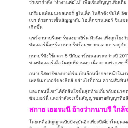
ว่าเขากําลัง “ทํางานต่อไป” เพื่อเซ็นสัญญาเพิ่มเติ
เตรียมแพ้แมนเชสเตอร์ ยูไนเต็ด ในศึกชิงชัยให้ ลิ
เขา ด้วยการเซ็นสัญญากับ โอเล็กซานเดอร์ ซินเชนโ
เกิดขึ้น
แซร์จกนาบรีสตาร์ของบาเยิร์น มิวนิค เพิ่งถูกโยงก
ซัมเมอร์นี้แซร์จ กนาบรีพร้อมขยายเวลาการอยู่กับ
กนาบรีซึ่งใช้เวลา 5 ปีกับอาร์เซนอลระหว่างปี 2011
ช่วงซัมเมอร์เมื่อวันพุธที่ผ่านมา เนื่องจากพวกเขา
กนาบรีสตาร์ของบาเยิร์น เป็นอีกหนึ่งกองหน้าในเ
เพลย์เมกเกอร์ของลีดส์ อย่างไรก็ตาม ความสัมพัน
และตอนนี้เขาได้ตัดสินใจขั้นสุดท้ายเกี่ยวกับอนา
ซัมเมอร์นี้ และกําลังจะเซ็นสัญญาขยายสัญญาที่อล
สกาย เยอ
รมนี อ้างว่ากนาบรี ใกล
โดยเหลือสัญญาฉบับปัจจุบันอีกเพียงปีเดียวในบุน