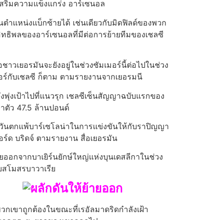
การเสริมความแข็งแกร่ง อาร์เซนอล
นตําแหน่งแบ็กซ้ายได้ เช่นเดียวกับมิดฟิลด์ของพวก
อิทธิพลของอาร์เซนอลที่มีต่อการย้ายทีมของเชลซี
ชาวเยอรมันจะยังอยู่ในช่วงซัมเมอร์นี้ต่อไปในช่วง
มเมอร์กับเชลซี ก็ตาม ตามรายงานจากเยอรมนี
ลังพุ่งเป้าไปที่แนวรุก เชลซีเซ็นสัญญาฉบับแรกของ
่าตัว 47.5 ล้านปอนด์
ตะวันตกแพ้บาร์เซโลน่าในการแข่งขันให้กับราปิญญา
ร์ด บริดจ์ ตามรายงาน สื่อเยอรมัน
ายออกจากบาเยิร์นยักษ์ใหญ่แห่งบุนเดสลีกาในช่วง
กับสโมสรบาวาเรีย
กเขาถูกต้องในขณะที่เรอัลมาดริดกําลังเฝ้า