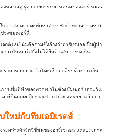
บตามองของเอดู ผู้อํานวยการฝ่ายเทคนิคของอาร์เซนอล
ั้นในลีกเอิง ดาวเตะทีมชาติบราซิลย้ายมาจากเอซี มิ
่วงซัมเมอร์นี้
จกต์ใหม่ นั่นคือตามซึ่งอ้างว่าอาร์เซนอลเป็นผู้นํา
อะกันเนอร์สยังไม่ได้ยื่นข้อเสนออย่างเป็น
ยราคาของ ปาเกต้าโดยเชื่อว่า ลียง ต้องการเงิน
การเพิ่มที่ห้าของพวกเขาในช่วงซัมเมอร์ เดอะกัน
โต้, มาร์กินญอส ปีกจากเซา เปาโล และกองหน้า กา
บใหม่กับทีมเอมิเรตส์
มองระหว่างทัวร์พรีซีซั่นของอาร์เซนอล และประกาศ