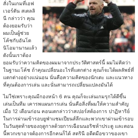
สั่งในเกมที่เอฟ
เวอร์ตัน สเตลลิ
นี กล่าวว่า คุณ
ต้องยอมรับว่า
ผมเป็นผู้ช่วย
โค้ชกับอันโต
นิโอมานานแล้ว
ดังนั้นเราต้อง
ยอมรับว่าความคิดของผมมาจากประวัติศาสตร์นี้
ผมไม่คิดว่า
ในฐานะโค้ช ถ้าคุณเปลี่ยนอะไรที่แตกต่าง คุณก็จะได้ผลลัพธ์ที่
แตกต่างอย่างแน่นอน นั่นคือความคิดของนักเตะ และแนวทาง
ที่คุณต้องการเล่น และนั่นสามารถเปลี่ยนแปลงมันได้
ไม่ใช่เพราะคุณมีกองหน้า 6 คน คุณก็จะเล่นเกมรุกได้ดีขึ้น
เล่นเป็นทีม เคารพแผนการเล่น นั่นคือสิ่งที่ผมให้ความสำคัญ
เมื่อ 12 เดือนก่อน คอนเตกล่าวว่าสเปอร์สต้องการ ปาฏิหาริย์
ในการผ่านเข้ารอบยูฟ่าแชมเปียนส์ลีกและพวกเขาผ่านเข้ารอบ
ในวันสุดท้ายของฤดูกาลด้วยการเฉือนนอริชห้าประตู และตอน
นี้พวกเขาอาจต้องการอีกคนก็ได้ สตรินี อดีตมือขวาของเขา