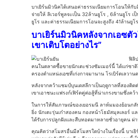
บาเยิร์นมิวนิคได้เสนอค่าธรรมเนียมการโอนให้กับลิเว
จ่ายให้ ลิเวอร์พูลจะเป็น 32ล้านยูโร , 6ล้านยูโ
ยูโร และค่าธรรมเนียมการโอนจะสูงถึง 41ล้านยูโ
บาเยิร์นมิวนิคหลังจากเอซตั
เขาเติบโตอย่างไร”
ฟิลิ
คนในตลาดซื้อขายนักเตะช่วงซัมเมอร์นี้ ได้แก่ซา
ครองตำแหน่งเอซที่เก่งกาจมานาน โรเบิร์ตเลวานด
หลังจากคว้าแชมป์บุนเดสลีกาเป็นฤดูกาลที่สองติดต่
เขาเอาชนะแฟรงก์เฟิร์ตคู่ต่อสู้ที่น่าเกรงขามซึ่งค
ในการให้สัมภาษณ์ของเยอรมนี ลาห์มมองย้อนกลับไ
ยิ่ง นักเตะรุ่นเก๋าสองคน กองหน้าโธมัสมุลเลอร์
ได้รับการปลูกฝังและสืบทอดมาหลายชั่วอายุคน ผ่า
คุณคิดว่าสโมสรอื่นมีสโมสรใดบ้างในเรื่องนี้ บาเ