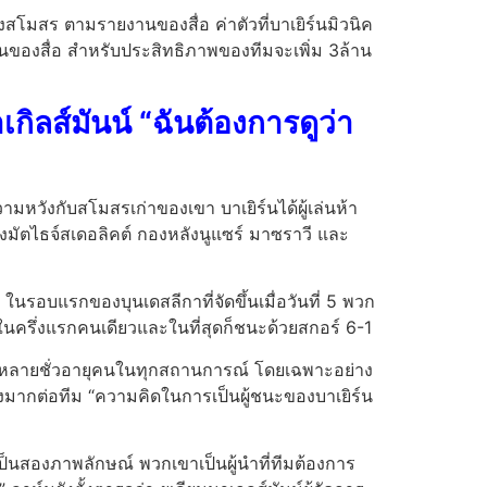
่างสโมสร ตามรายงานของสื่อ ค่าตัวที่บาเยิร์นมิวนิค
านของสื่อ สำหรับประสิทธิภาพของทีมจะเพิ่ม 3ล้าน
ลส์มันน์ “ฉันต้องการดูว่า
มหวังกับสโมสรเก่าของเขา บาเยิร์นได้ผู้เล่นห้า
งมัตไธจ์สเดอลิคต์ กองหลังนูแซร์ มาซราวี และ
ในรอบแรกของบุนเดสลีกาที่จัดขึ้นเมื่อวันที่ 5 พวก
ะตูในครึ่งแรกคนเดียวและในที่สุดก็ชนะด้วยสกอร์ 6-1
ดมาหลายชั่วอายุคนในทุกสถานการณ์ โดยเฉพาะอย่าง
างมากต่อทีม “ความคิดในการเป็นผู้ชนะของบาเยิร์น
เป็นสองภาพลักษณ์ พวกเขาเป็นผู้นำที่ทีมต้องการ