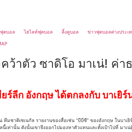
วฟุตบอล
ไฮไลท์ฟุตบอล
ลิ้งดูบอล
ข่าวฟุตบอลต่างประเ
MAP
พูลคว้าตัว ซาดิโอ มาเน่! ค
มียร์ลีก อังกฤษ ได้ตกลงกับ บาเยิร์
เน่ ทีมชาติเซเนกัล รายงานของสื่อเช่น “บีบีซี” ของอังกฤษ ในบาเย
ท่านั้น ดังนั้นเขาจึงออกไปมองหาตัวแทนและตั้งเป้าไปที่ มาเน่ผู