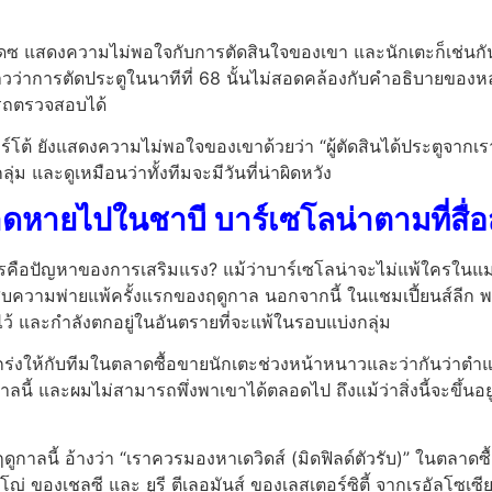
ดซ แสดงความไม่พอใจกับการตัดสินใจของเขา และนักเตะก็เช่นกัน เ
วว่าการตัดประตูในนาทีที่ 68 นั้นไม่สอดคล้องกับคำอธิบายของหลัก
มารถตรวจสอบได้
รแบร์โต้ ยังแสดงความไม่พอใจของเขาด้วยว่า “ผู้ตัดสินได้ประตูจากเรา
ุ่ม และดูเหมือนว่าทั้งทีมจะมีวันที่น่าผิดหวัง
ขาดหายไปในชาบี บาร์เซโลน่าตามที่สื่อ
รคือปัญหาของการเสริมแรง? แม้ว่าบาร์เซโลน่าจะไม่แพ้ใครในแม
ามพ่ายแพ้ครั้งแรกของฤดูกาล นอกจากนี้ ในแชมเปี้ยนส์ลีก พวกเ
้ และกำลังตกอยู่ในอันตรายที่จะแพ้ในรอบแบ่งกลุ่ม
่งให้กับทีมในตลาดซื้อขายนักเตะช่วงหน้าหนาวและว่ากันว่าตำแหน่งน
กาลนี้ และผมไม่สามารถพึ่งพาเขาได้ตลอดไป ถึงแม้ว่าสิ่งนี้จะขึ้น
ฤดูกาลนี้ อ้างว่า “เราควรมองหาเดวิดส์ (มิดฟิลด์ตัวรับ)” ในตลาด
โญ่ ของเชลซี และ ยูรี ตีเลอมันส์ ของเลสเตอร์ซิตี้ จากเรอัลโซเซียด