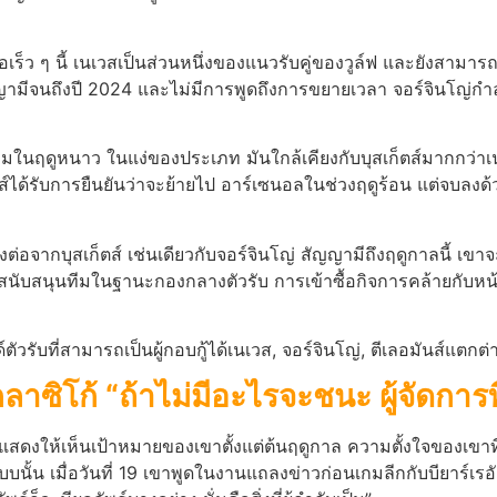
็ว ๆ นี้ เนเวสเป็นส่วนหนึ่งของแนวรับคู่ของวูล์ฟ และยังสามารถเล่
ัญญามีจนถึงปี 2024 และไม่มีการพูดถึงการขยายเวลา จอร์จินโญ่กำล
มในฤดูหนาว ในแง่ของประเภท มันใกล้เคียงกับบุสเก็ตส์มากกว่าเนเ
ันส์ได้รับการยืนยันว่าจะย้ายไป อาร์เซนอลในช่วงฤดูร้อน แต่จบลงด้ว
อจากบุสเก็ตส์ เช่นเดียวกับจอร์จินโญ่ สัญญามีถึงฤดูกาลนี้ เขาจะไปไ
สนับสนุนทีมในฐานะกองกลางตัวรับ การเข้าซื้อกิจการคล้ายกับห
ตัวรับที่สามารถเป็นผู้กอบกู้ได้เนเวส, จอร์จินโญ่, ตีเลอมันส์แต
กลาซิโก้ “ถ้าไม่มีอะไรจะชนะ ผู้จัดกา
่า แสดงให้เห็นเป้าหมายของเขาตั้งแต่ต้นฤดูกาล ความตั้งใจของเขาท
ั้น เมื่อวันที่ 19 เขาพูดในงานแถลงข่าวก่อนเกมลีกกับบียาร์เรอั