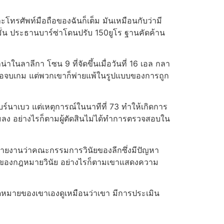
ทรศัพท์มือถือของฉันก็เต็ม มันเหมือนกับว่ามี
น ประธานบาร์ซ่าโดนปรับ 150ยูโร ฐานคัดค้าน
นลาลีกา โซน 9 ที่จัดขึ้นเมื่อวันที่ 16 เอล กลา
มื่อจบเกม แต่พวกเขาก็พ่ายแพ้ในรูปแบบของการถูก
ร์นาเบว แต่เหตุการณ์ในนาทีที่ 73 ทำให้เกิดการ
้มลง อย่างไรก็ตามผู้ตัดสินไม่ได้ทำการตรวจสอบใน
ปนรายงานว่าคณะกรรมการวินัยของลีกซึ่งมีปัญหา
133 ของกฎหมายวินัย อย่างไรก็ตามเขาแสดงความ
ายของเขาเองดูเหมือนว่าเขา มีการประเมิน