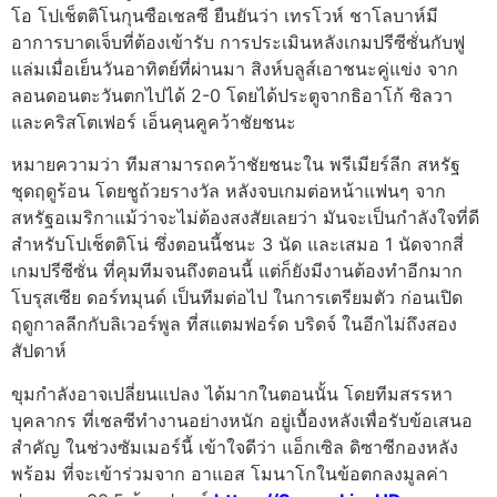
โอ โปเช็ตติโนกุนซือเชลซี ยืนยันว่า เทรโวห์ ชาโลบาห์มี
อาการบาดเจ็บที่ต้องเข้ารับ การประเมินหลังเกมปรีซีซั่นกับฟู
แล่มเมื่อเย็นวันอาทิตย์ที่ผ่านมา
สิงห์บลูส์เอาชนะคู่แข่ง จาก
ลอนดอนตะวันตกไปได้ 2-0 โดยได้ประตูจากธิอาโก้ ซิลวา
และคริสโตเฟอร์ เอ็นคุนคูคว้าชัยชนะ
หมายความว่า ทีมสามารถคว้าชัยชนะใน พรีเมียร์ลีก สหรัฐ
ชุดฤดูร้อน โดยชูถ้วยรางวัล หลังจบเกมต่อหน้าแฟนๆ จาก
สหรัฐอเมริกา
แม้ว่าจะไม่ต้องสงสัยเลยว่า มันจะเป็นกำลังใจที่ดี
สำหรับโปเช็ตติโน่ ซึ่งตอนนี้ชนะ 3 นัด และเสมอ 1 นัดจากสี่
เกมปรีซีซั่น ที่คุมทีมจนถึงตอนนี้ แต่ก็ยังมีงานต้องทำอีกมาก
โบรุสเซีย ดอร์ทมุนด์ เป็นทีมต่อไป ในการเตรียมตัว ก่อนเปิด
ฤดูกาลลีกกับลิเวอร์พูล ที่สแตมฟอร์ด บริดจ์ ในอีกไม่ถึงสอง
สัปดาห์
ขุมกำลังอาจเปลี่ยนแปลง ได้มากในตอนนั้น โดยทีมสรรหา
บุคลากร ที่เชลซีทำงานอย่างหนัก อยู่เบื้องหลังเพื่อรับข้อเสนอ
สำคัญ ในช่วงซัมเมอร์นี้ เข้าใจดีว่า แอ็กเซิล ดิซาซีกองหลัง
พร้อม ที่จะเข้าร่วมจาก อาแอส โมนาโกในข้อตกลงมูลค่า