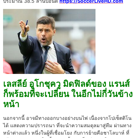
ประมาณ 38.5 ล้านปอนด์
https://SoccerLiveHD.com
เลสลีย์ อูโกชุควู มิดฟิลด์ของ แรนส์
ก็พร้อมที่จะเปลี่ยน ในอีกไม่กี่วันข้าง
หน้า
นอกจากนี้ อาจมีทางออกบางอย่างบนไพ่ เนื่องจากโปเช็ตติโน
ได้ แสดงความปรารถนา ที่จะนำความสมดุลมาสู่ทีม ผ่านทาง
หน้าต่างแล้ว หนึ่งในผู้ที่เชื่อมโยง กับการย้ายคือชาโลบาห์ ที่