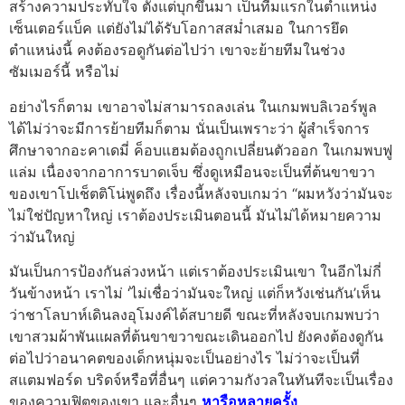
สร้างความประทับใจ ตั้งแต่บุกขึ้นมา เป็นทีมแรกในตำแหน่ง
เซ็นเตอร์แบ็ค แต่ยังไม่ได้รับโอกาสสม่ำเสมอ ในการยึด
ตำแหน่งนี้
คงต้องรอดูกันต่อไปว่า เขาจะย้ายทีมในช่วง
ซัมเมอร์นี้ หรือไม่
อย่างไรก็ตาม เขาอาจไม่สามารถลงเล่น ในเกมพบลิเวอร์พูล
ได้ไม่ว่าจะมีการย้ายทีมก็ตาม นั่นเป็นเพราะว่า ผู้สำเร็จการ
ศึกษาจากอะคาเดมี่ ค็อบแฮมต้องถูกเปลี่ยนตัวออก ในเกมพบฟู
แล่ม เนื่องจากอาการบาดเจ็บ ซึ่งดูเหมือนจะเป็นที่ต้นขาขวา
ของเขา
โปเช็ตติโน่พูดถึง เรื่องนี้หลังจบเกมว่า “ผมหวังว่ามันจะ
ไม่ใช่ปัญหาใหญ่ เราต้องประเมินตอนนี้ มันไม่ได้หมายความ
ว่ามันใหญ่
มันเป็นการป้องกันล่วงหน้า แต่เราต้องประเมินเขา ในอีกไม่กี่
วันข้างหน้า เราไม่ ‘ไม่เชื่อว่ามันจะใหญ่ แต่ก็หวังเช่นกัน’
เห็น
ว่าชาโลบาห์เดินลงอุโมงค์ได้สบายดี ขณะที่หลังจบเกมพบว่า
เขาสวมผ้าพันแผลที่ต้นขาขวาขณะเดินออกไป
ยังคงต้องดูกัน
ต่อไปว่าอนาคตของเด็กหนุ่มจะเป็นอย่างไร ไม่ว่าจะเป็นที่
สแตมฟอร์ด บริดจ์หรือที่อื่นๆ แต่ความกังวลในทันทีจะเป็นเรื่อง
ของความฟิตของเขา และอื่นๆ
หารือหลายครั้ง