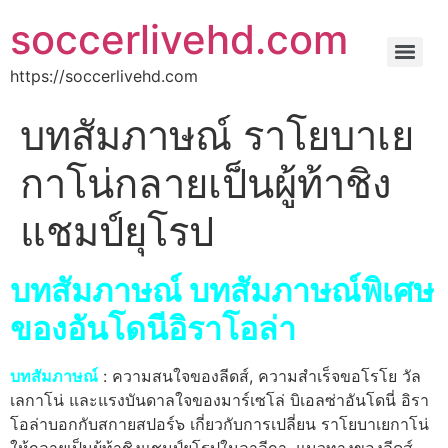
soccerlivehd.com
https://soccerlivehd.com
บทสัมภาษณ์ ราโยบาเย
กาโน่กลายเป็นผู้ท้าชิง
แชมป์ยุโรป
บทสัมภาษณ์ บทสัมภาษณ์พิเศษ
ของอันโดนีอิราโอล่า
บทสัมภาษณ์
: ความสนใจของลีดส์, ความสําเร็จขอโรโย วัล
เลกาโน่ และแรงบันดาลใจของมาร์เซโล่ บิเอลซ่าอันโดนี่ อิรา
โอล่าบอกกับสกายสปอร์๖ เกี่ยวกับการเปลี่ยน ราโยบาเยกาโน่