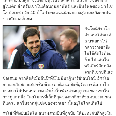
ให้กลายเป็นผู้ท้าชิงแชมป์ยุโรปในลาลีกา, แนวทางของลีดส์
ยูไนเต็ด สําหรับเขาในเดือนกุมภาพันธ์ และอิทธิพลของ มาร์เซ
โล่ บิเอลซ่า วัย 40 ปี ได้รับคะแนนนิยมอย่างสูง และยังตกเป็น
ข่าวกับเวสต์แฮม
อันโดนีอิราโอ
ล่า เฮดโค้ชเรอั
ล บาเยกาโน่
กล่าวว่าเขายัง
ไม่ได้ตัดใจที่จะ
ย้ายไป เล่นใน
พรีเมียร์ลีกหลัง
จากที่เขาปฏิเสธ
ข้อเสนอ จากลีดส์เมื่อต้นปี”ที่นี่ไม่มีปาฏิหาริย์”อันโดนี อิราโอ
ล่าบอกกับสกายสปอร์๖ ด้วยรอยยิ้ม แต่สิ่งที่ผู้จัดการทีม ราโย
บาเยกาโน่ประสบความ สําเร็จในช่วงสามฤดูกาล ของเขาใน
การดูแลหนึ่ง ในสโมสรที่เล็กที่สุดของลาลีกาด้วย งบประมาณ
ที่แคระ แกร็นจากคู่แข่งของพวกเขา นั้นอยู่ไม่ไกลเกินไป
ราโย่ ที่พังยับเยินใน สนามสามยืนที่ถูกบีบ ให้ปะทะกับตึกสูงใน