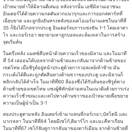
เป้าหมายทำให้มิลานตีเสมอ หลังจากนั้น เอซีมิลานเอาชนะ
อินเตอร์ได้ด้วยความกดดันจากแนวรุกและการออกสตาร์ทที่
เฉียบขาด และลูกยิงอันทรงพลังของเตโอเอร์นานเดซในนาทีที่
35 ก็ยิงได้ไกลจากประตู อินเตอร์จบการแข่งขัน 1-1 โดยเลาตา
โร และกอร์เรอา พยายามหาลูกบอลและล้มเหลวในการสร้าง
จุดเริ่มต้น
ในครึ่งหลัง แมตช์คืบหน้าด้วยความเร็วของมิลาน และในนาที
ที่ 54 เลออนได้บอลจากด้านซ้ายและกลับมาจากด้านซ้ายของ
เขตโทษ เมื่อชิรูด์อยู่หน้าประตูด้วยการวอลเลย์เท้าซ้าย มัน
กระเด้งได้ดีและถูกตัดสินทางด้านขวาของประตู และมิลานก็
พลิกกลับได้สำเร็จ ในนาทีที่60 ลีอองซึ่งได้รับส้นของชิรูด์ทาง
ด้านซ้ายของเขตโทษ แซงผู้พิทักษ์สามคนในแนวดิ่งด้วยการเร่ง
ความเร็วชั่วขณะและเทไปทางด้านขวาของเป้าหมายเพื่อขยาย
ความเป็นผู้นำเป็น 3-1
สองประตูตามหลัง อินเตอร์เข้ามาแทนที่กอร์เรอา,บัสโตนี และ
บาเรลลา ในนาทีที่64 โดยมีเซโก้,ดิมาร์โก และมะคีทาเรียน
ในนาทีที่67 เซโก้จับคู่การกลับมาของดาร์เมียน จากด้านซ้ายที่