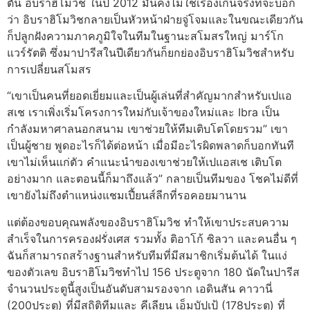
ตัน อิบราฮิโมวิช ในปี 2012 มันคงไม่ใช่เรื่องเกินจริงที่จะบอก
ว่า อิบราฮิโมวิชกลายเป็นหัวหน้าฝ่ายจู่โจมและในขณะเดียวกัน
ก็ปลูกฝังความภาคภูมิใจในทีมในฐานะสโมสรใหญ่ มาร์โก
แวร์รัตติ ซึ่งมาปารีสในปีเดียวกันก็ยกย่องอิบราฮิโมวิชสำหรับ
การเปลี่ยนสโมสร
“เขาเป็นคนที่ยอดเยี่ยมและเป็นผู้เล่นที่สำคัญมากสำหรับเปแอ
สเช เราเพิ่งเริ่มโครงการใหม่กับเจ้าของใหม่และ Ibra เป็น
กำลังมหาศาลนอกสนาม เขาช่วยให้ทีมเติบโตโดยรวม” เขา
เป็นผู้ชาย พูดอะไรก็ได้ต่อหน้า เมื่อมีอะไรผิดพลาดก็บอกทันที
เขาไม่เห็นแก่ตัว คำแนะนำของเขาช่วยให้เปแอสเช เติบโต
อย่างมาก และตอนนี้ก็มาถึงแล้ว” กลายเป็นทีมของ โชคไม่ดีที่
เขายังไม่ถึงตำแหน่งแชมเปี้ยนส์ลีกที่รอคอยมานาน
แต่ต้องขอบคุณพลังของอิบราฮิโมวิช ทำให้เขาประสบความ
สำเร็จในการครองฝรั่งเศส รวมทั้ง ติอาโก้ ซิลวา และคนอื่น ๆ
ฉันก็สามารถสร้างฐานสำหรับทีมที่มีสมาชิกเริ่มต้นได้ ในแง่
ของตัวเลข อิบราฮิโมวิชทำไป 156 ประตูจาก 180 นัดในปารีส
จำนวนประตูนี้สูงเป็นอันดับสามรองจาก เอดินสัน คาวานี่
(200ประตู) ที่มีสถิติทีมและ คีเลียน เอ็มบัปเป้ (178ประตู) ที่