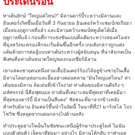
ประเด็นร้อน
ท่าเต้นยักษ์ “ใหญ่แค่ไหน?” มิลานดาร์บี้ระหว่างมิลานและ
อินเตอร์เกิดขึ้นเมื่อวันที่ 3 กันยายน อินเตอร์คว้าแชมป์เซเรียอา
เมื่อสองฤดูกาลที่แล้ว และมิลานคว้าแชมป์สคูเด็ตโต้เมื่อ
ฤดูกาลที่แล้ว ก่อนที่การแข่งขันแบบดั้งเดิมระหว่างสองสโมสร
ที่มุ่งหวังจะครองลีกจะเริ่มต้นขึ้นอีกครั้ง เกมดังกล่าวถูกแต่ง
แต้มด้วยการต่อสู้แบบท่าเต้นระหว่างผู้สนับสนุน ที่น่าสังเกตเป็น
พิเศษคือท่าเต้นขนาดใหญ่ของกองเชียร์มิลาน
เขาแสดงชายคนหนึ่งสวมเสื้ออินเตอร์ร้องไห้อยู่ข้างชายในเสื้อ
มิลานโดยกอดอกและยิ้มอย่างผ่อนคลาย “มันใหญ่แค่ไหน? ท่า
เต้นของมิลาน ล้อเล่นที่เข้าใจง่าย! ท่าเต้นของมิลานดีจริง ๆ
มหัศจรรย์ นี่คือฟุตบอล ท่าเต้นที่เหมาะสมที่สุดเท่าที่เคยมีมา
ที่สุดของดาร์บี้ มิลานเป็นสีแดง” ชัยชนะที่มาจากข้างหลัง
สำหรับมิลาน อินเตอร์ขึ้นนำในนัดนี้ ในนาทีที่21 มาร์เซโล โบร
โซวิช ซึ่งหลุดจากแดนกลางไปด้านหลัง
ทำประตูอย่างใจเย็นในชัยชนะเหนือผู้รักษาประตูไมค์ ไมนัน
แบบตัวต่อตัว เจ็ดนาทีต่อมา อย่างไร มิลานโต้กลับ ราฟาเอล