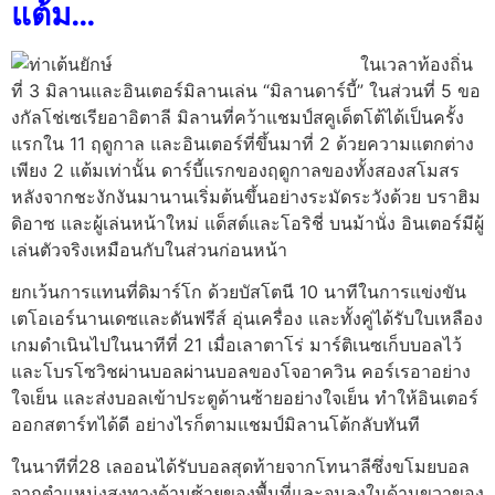
แต้ม…
ในเวลาท้องถิ่น
ที่ 3 มิลานและอินเตอร์มิลานเล่น “มิลานดาร์บี้” ในส่วนที่ 5 ขอ
งกัลโช่เซเรียอาอิตาลี มิลานที่คว้าแชมป์สคูเด็ตโต้ได้เป็นครั้ง
แรกใน 11 ฤดูกาล และอินเตอร์ที่ขึ้นมาที่ 2 ด้วยความแตกต่าง
เพียง 2 แต้มเท่านั้น ดาร์บี้แรกของฤดูกาลของทั้งสองสโมสร
หลังจากชะงักงันมานานเริ่มต้นขึ้นอย่างระมัดระวังด้วย บราฮิม
ดิอาซ และผู้เล่นหน้าใหม่ แด็สต์และโอริชี่ บนม้านั่ง อินเตอร์มีผู้
เล่นตัวจริงเหมือนกับในส่วนก่อนหน้า
ยกเว้นการแทนที่ดิมาร์โก ด้วยบัสโตนี 10 นาทีในการแข่งขัน
เตโอเอร์นานเดซและดันฟรีส์ อุ่นเครื่อง และทั้งคู่ได้รับใบเหลือง
เกมดำเนินไปในนาทีที่ 21 เมื่อเลาตาโร่ มาร์ติเนซเก็บบอลไว้
และโบรโซวิชผ่านบอลผ่านบอลของโจอาควิน คอร์เรอาอย่าง
ใจเย็น และส่งบอลเข้าประตูด้านซ้ายอย่างใจเย็น ทำให้อินเตอร์
ออกสตาร์ทได้ดี อย่างไรก็ตามแชมป์มิลานโต้กลับทันที
ในนาทีที่28 เลออนได้รับบอลสุดท้ายจากโทนาลีซึ่งขโมยบอล
จากตำแหน่งสูงทางด้านซ้ายของพื้นที่และจมลงในด้านขวาของ