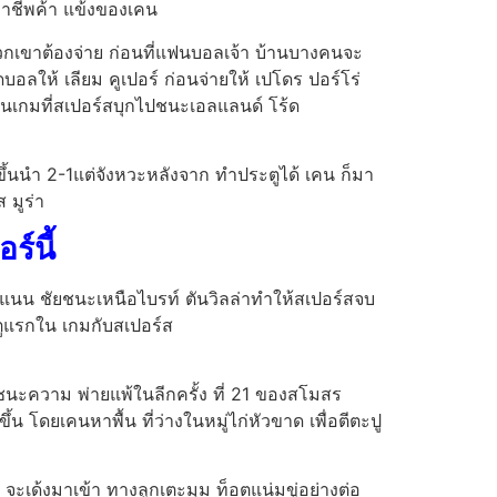
นอาชีพค้า แข้งของเคน
พวกเขาต้องจ่าย ก่อนที่แฟนบอลเจ้า บ้านบางคนจะ
อลให้ เลียม คูเปอร์ ก่อนจ่ายให้ เปโดร ปอร์โร่
ตูในเกมที่สเปอร์สบุกไปชนะเอลแลนด์ โร้ด
ส์ขึ้นนํา 2-1แต่จังหวะหลังจาก ทําประตูได้ เคน ก็มา
 มูร่า
ร์นี้
ะแนน ชัยชนะเหนือไบรท์ ตันวิลล่าทําให้สเปอร์สจบ
ตูแรกใน เกมกับสเปอร์ส
คู่ชนะความ พ่ายแพ้ในลีกครั้ง ที่ 21 ของสโมสร
้น โดยเคนหาพื้น ที่ว่างในหมู่ไก่หัวขาด เพื่อตีตะปู
ะเด้งมาเข้า ทางลูกเตะมุม ท็อตแน่มขู่อย่างต่อ