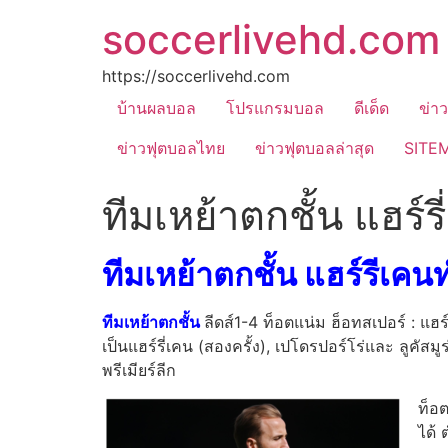
soccerlivehd.com
https://soccerlivehd.com
บ้านผลบอล
โปรแกรมบอล
ดีเด็ด
ข่า
ข่าวฟุตบอลไทย
ข่าวฟุตบอลล่าสุด
SITE
ทีมเหย้าตกชั้น แฮร์ร
ทีมเหย้าตกชั้น แฮร์รีเค
ทีมเหย้าตกชั้น
ลีดส์1-4 ท็อตแน่ม ฮ็อทสเปอร์ : แฮ
เป็นแฮร์รี่เคน (สองครั้ง), เปโดรปอร์โร่และ ลูคัสมู
พรีเมียร์ลีก
ท็อต
ได้ 