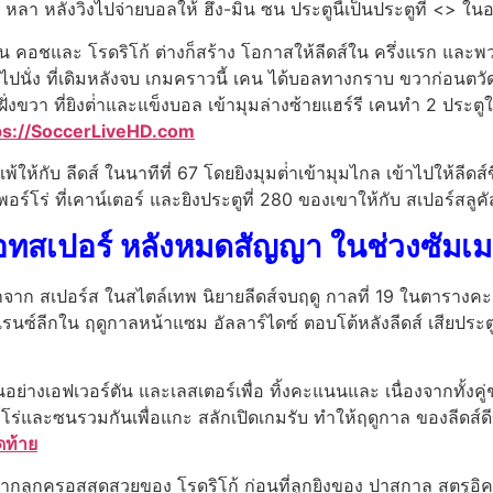
หลา หลังวิ่งไปจ่ายบอลให้ ฮึง-มิน ซน ประตูนี้เป็นประตูที่ <> ใ
ิน คอชและ โรดริโก้ ต่างก็สร้าง โอกาสให้ลีดส์ใน ครึ่งแรก และ
ไปนั่ง ที่เดิมหลังจบ เกมคราวนี้ เคน ได้บอลทางกราบ ขวาก่อนตวัดบ
ั่งขวา ที่ยิงต่ําและแข็งบอล เข้ามุมล่างซ้ายแฮร์รี เคนทํา 2 ประ
ps://SoccerLiveHD.com
ยแพ้ให้กับ ลีดส์ ในนาทีที่ 67 โดยยิงมุมต่ําเข้ามุมไกล เข้าไปให้ลีด
อร์โร่ ที่เคาน์เตอร์ และยิงประตูที่ 280 ของเขาให้กับ สเปอร์สลูคัส
ฮ็อทสเปอร์ หลังหมดสัญญา ในช่วงซัมเมอ
ญญาจาก สเปอร์ส ในสไตล์เทพ นิยายลีดส์จบฤดู กาลที่ 19 ในตารางค
นซ์ลีกใน ฤดูกาลหน้าแซม อัลลาร์ไดซ์ ตอบโต้หลังลีดส์ เสียประ
ชั้นอย่างเอฟเวอร์ตัน และเลสเตอร์เพื่อ ทิ้งคะแนนและ เนื่องจากทั้ง
ร์โร่และซนรวมกันเพื่อแกะ สลักเปิดเกมรับ ทําให้ฤดูกาล ของลีดส์ดีขึ
ดท้าย
กลูกครอสสุดสวยของ โรดริโก้ ก่อนที่ลูกยิงของ ปาสกาล สตรูอิค จ