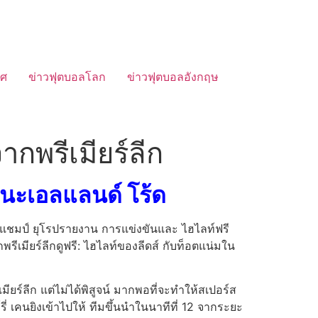
ทศ
ข่าวฟุตบอลโลก
ข่าวฟุตบอลอังกฤษ
ากพรีเมียร์ลีก
ปชนะเอลแลนด์ โร้ด
พลาดแชมป์ ยุโรปรายงาน การแข่งขันและ ไฮไลท์ฟรี
ากพรีเมียร์ลีกดูฟรี: ไฮไลท์ของลีดส์ กับท็อตแน่มใน
ียร์ลีก แต่ไม่ได้พิสูจน์ มากพอที่จะทําให้สเปอร์ส
่ เคนยิงเข้าไปให้ ทีมขึ้นนําในนาทีที่ 12 จากระยะ