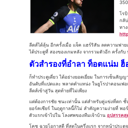
350 
โรบ
กลับ
ทางฝ
htt
ลีดส์ได้ลุ้น อีกครั้งเมื่อ แจ็ค แฮร์ริสัน ลดความพ่า
ได้ประตูที่ สองของเกมหลัง จากรวมตัวอีก ครั้งกับ พ
ตัวสํารองที่อําลา ท็อตแน่ม 
ก็ทําประตูเดี่ยว ได้อย่างยอดเยี่ยม ในการเซ็นสั
อันดับที่แปดและ พลาดตําแหน่ง ในยูโรปาคอนเฟอเร
ลีดส์เข้าสู่วัน สุดท้ายที่ไม่เพียง
แต่ต้องการชัย ชนะเท่านั้น แต่สําหรับคู่แข่งที่ตก 
ยอร์คเชียร์ ในฤดูกาลนี้ก็ไม่ สําคัญความง่ายที่ พอ
ตัวแรกเข้าไปใน โลงศพของทีมเจ้าบ้าน
อุปสรรคสุ
โคช ฉวยโอกาสดี ที่สุดในครึ่งแรก จากหน้าประตูจา