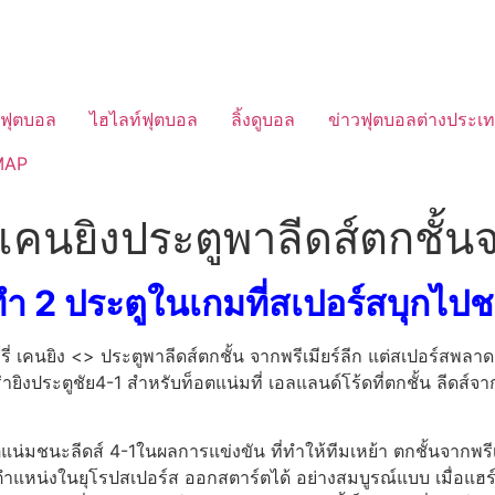
วฟุตบอล
ไฮไลท์ฟุตบอล
ลิ้งดูบอล
ข่าวฟุตบอลต่างประเ
MAP
ี่เคนยิงประตูพาลีดส์ตกชั้นจ
นทํา 2 ประตูในเกมที่สเปอร์สบุกไ
ร์รี่ เคนยิง <> ประตูพาลีดส์ตกชั้น จากพรีเมียร์ลีก แต่สเปอร์ส
ร่ายิงประตูชัย4-1 สําหรับท็อตแน่มที่ เอลแลนด์โร้ดที่ตกชั้น ลีดส์จ
แน่มชนะลีดส์ 4-1ในผลการแข่งขัน ที่ทําให้ทีมเหย้า ตกชั้นจากพรีเม
ตําแหน่งในยุโรปสเปอร์ส ออกสตาร์ตได้ อย่างสมบูรณ์แบบ เมื่อแฮร์รี