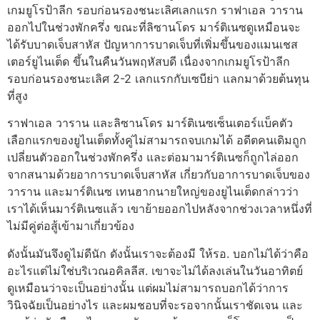
เกมยูโรป้าลีก รอบก่อนรองชนะเลิศเลกแรก ราฟาเอล วาราน
ออกไปในช่วงพักครึ่ง ขณะที่ลิซานโดร มาร์ติเนซดูเหมือนจะ
ได้รับบาดเจ็บสาหัส
ปัญหาการบาดเจ็บที่เพิ่มขึ้นของแมนเชส
เตอร์ยูไนเต็ด ขึ้นในคืนวันพฤหัสบดี เนื่องจากเกมยูโรป้าลีก
รอบก่อนรองชนะเลิศ 2-2 เลกแรกกับเซบีย่า แลกมาด้วยต้นทุน
ที่สูง
ราฟาเอล วาราน และลิซานโดร มาร์ติเนซเซ็นเตอร์แบ็คตัว
เลือกแรกของยูไนเต็ดทั้งคู่ไม่สามารถจบเกมได้ อดีตคนเดิมถูก
เปลี่ยนตัวออกในช่วงพักครึ่ง และต่อมามาร์ติเนซก็ถูกไล่ออก
จากสนามด้วยอาการบาดเจ็บสาหัส
เกี่ยวกับอาการบาดเจ็บของ
วาราน และมาร์ติเนซ เทนฮากนายใหญ่ของยูไนเต็ดกล่าวว่า
เราได้เห็นมาร์ติเนซแล้ว เขาย้ายออกไปหลังจากช่วงเวลาหนึ่งที่
ไม่มีคู่ต่อสู้เข้ามาเกี่ยวข้อง
ดังนั้นมันจึงดูไม่ดีนัก ดังนั้นเราจะต้องมี ให้รอ. บอกไม่ได้ว่าคือ
อะไรแต่ไม่ใช่บริเวณอคิลลีส.
เขาจะไม่ได้ลงเล่นในวันอาทิตย์
ดูเหมือนว่าจะเป็นอย่างนั้น แต่ผมไม่สามารถบอกได้ว่าการ
วินิจฉัยเป็นอย่างไร และผมชอบที่จะรอจากนั้นเราชัดเจน และ