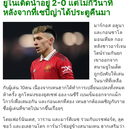
ยูไนเต็ดนำอยู่ 2-0 แต่ไม่กี่วินาที
หลังจากที่เซบีญ่าได้ประตูคืนมา
มาร์กอส อคูนา
และกอนซาโล
มอนเทียล กอง
หลังชาวอาร์เจน
ไตน์ร่วมกันยก
เขาออกจาก
สนามยูไนเต็ด
ถูกบังคับให้เล่น
ในนาทีที่เหลือ
กับผู้เล่น 10คน เนื่องจากเทนฮากได้ทำการเปลี่ยนแปลงทั้งหมด
ห้าครั้ง
ลูกโหม่งของยุสเซฟ ออง-เนซีรี เบนเข็มออกจากแม็ก
ไกวร์เพื่อเสมอกัน และก่อนเลกที่สอง เทนฮากต้องเผชิญกับราย
ชื่อผู้เล่นที่ขาดไปมากขึ้นเรื่อยๆ
โดยเฟอร์นันเดส, วาราน และมาร์ติเนซ ร่วมกับแรชฟอร์ด, ลุค
ชอว์ และอเลฮานโดร การ์นาโช่อยู่ข้างสนาม
เทน ฮากเสริมว่า