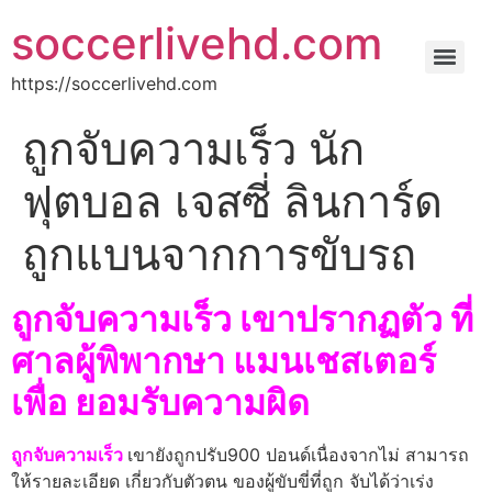
soccerlivehd.com
https://soccerlivehd.com
ถูกจับความเร็ว นัก
ฟุตบอล เจสซี่ ลินการ์ด
ถูกแบนจากการขับรถ
ถูกจับความเร็ว เขาปรากฏตัว ที่
ศาลผู้พิพากษา แมนเชสเตอร์
เพื่อ ยอมรับความผิด
ถูกจับความเร็ว
เขายังถูกปรับ900 ปอนด์เนื่องจากไม่ สามารถ
ให้รายละเอียด เกี่ยวกับตัวตน ของผู้ขับขี่ที่ถูก จับได้ว่าเร่ง