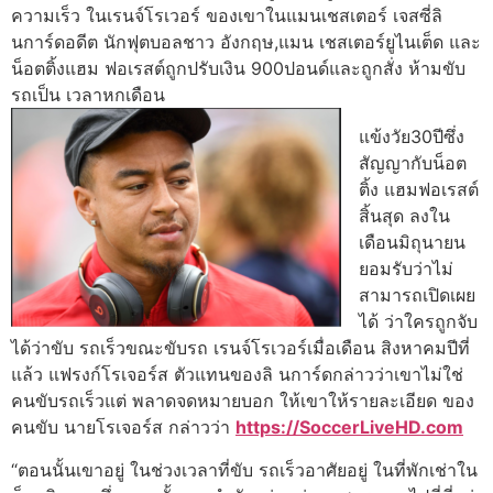
ความเร็ว ในเรนจ์โรเวอร์ ของเขาในแมนเชสเตอร์ เจสซี่ลิ
นการ์ดอดีต นักฟุตบอลชาว อังกฤษ,แมน เชสเตอร์ยูไนเต็ด และ
น็อตติ้งแฮม ฟอเรสต์ถูกปรับเงิน 900ปอนด์และถูกสั่ง ห้ามขับ
รถเป็น เวลาหกเดือน
แข้งวัย30ปีซึ่ง
สัญญากับน็อต
ติ้ง แฮมฟอเรสต์
สิ้นสุด ลงใน
เดือนมิถุนายน
ยอมรับว่าไม่
สามารถเปิดเผย
ได้ ว่าใครถูกจับ
ได้ว่าขับ รถเร็วขณะขับรถ เรนจ์โรเวอร์เมื่อเดือน สิงหาคมปีที่
แล้ว แฟรงก์โรเจอร์ส ตัวแทนของลิ นการ์ดกล่าวว่าเขาไม่ใช่
คนขับรถเร็วแต่ พลาดจดหมายบอก ให้เขาให้รายละเอียด ของ
คนขับ นายโรเจอร์ส กล่าวว่า
https://SoccerLiveHD.com
“ตอนนั้นเขาอยู่ ในช่วงเวลาที่ขับ รถเร็วอาศัยอยู่ ในที่พักเช่าใน