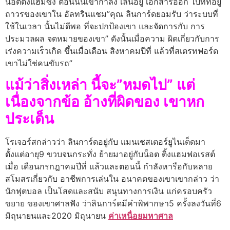
น็อตติงแฮมซึ่ง ตอนนั้นเขากําลัง เล่นอยู่ เอกสารออก ไปที่ที่อยู่
ถาวรของเขาใน อัลทรินแชม”คุณ ลินการ์ดยอมรับ ว่าระบบที่
ใช้ในเวลา นั้นไม่ดีพอ ที่จะปกป้องเขา และจัดการกับ การ
ประมวลผล จดหมายของเขา” ดังนั้นเมื่อความ ผิดเกี่ยวกับการ
เร่งความเร็วเกิด ขึ้นเมื่อเดือน สิงหาคมปีที่ แล้วที่สเตรทฟอร์ด
เขาไม่ใช่คนขับรถ”
แม้ว่าสิ่งเหล่า นี้จะ”หมดไป” แต่
เนื่องจากข้อ อ้างที่ผิดของ เขาหก
ประเด็น
โรเจอร์สกล่าวว่า ลินการ์ดอยู่กับ แมนเชสเตอร์ยูไนเต็ดมา
ตั้งแต่อายุ9 ขวบจนกระทั่ง ย้ายมาอยู่กับน็อต ติ้งแฮมฟอเรสต์
เมื่อ เดือนกรกฎาคมปีที่ แล้วและตอนนี้ กําลังหารือกับหลาย
สโมสรเกี่ยวกับ อาชีพการเล่นใน อนาคตของเขาเขากล่าว ว่า
นักฟุตบอล เป็นโสดและสนับ สนุนทางการเงิน แก่ครอบครัว
ขยาย ของเขาศาลฟัง ว่าลินการ์ดมีคําพิพากษา5 ครั้งลงวันที่6
มิถุนายนและ2020 มิถุนายน
ค่าเหนื่อยมหาศาล