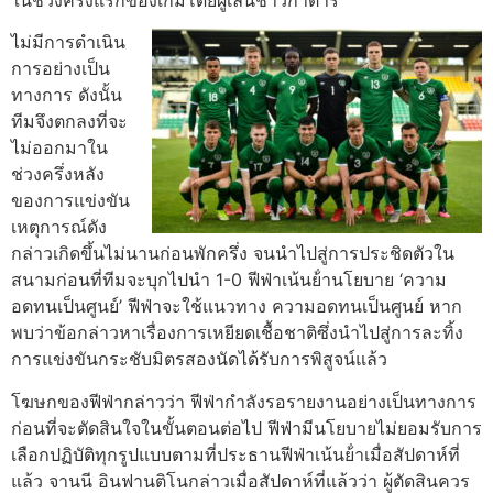
ไม่มีการดําเนิน
การอย่างเป็น
ทางการ ดังนั้น
ทีมจึงตกลงที่จะ
ไม่ออกมาใน
ช่วงครึ่งหลัง
ของการแข่งขัน
เหตุการณ์ดัง
กล่าวเกิดขึ้นไม่นานก่อนพักครึ่ง จนนําไปสู่การประชิดตัวใน
สนามก่อนที่ทีมจะบุกไปนํา 1-0
ฟีฟ่าเน้นย้ํานโยบาย ‘ความ
อดทนเป็นศูนย์’
ฟีฟ่าจะใช้แนวทาง ความอดทนเป็นศูนย์ หาก
พบว่าข้อกล่าวหาเรื่องการเหยียดเชื้อชาติซึ่งนําไปสู่การละทิ้ง
การแข่งขันกระชับมิตรสองนัดได้รับการพิสูจน์แล้ว
โฆษกของฟีฟ่ากล่าวว่า ฟีฟ่ากําลังรอรายงานอย่างเป็นทางการ
ก่อนที่จะตัดสินใจในขั้นตอนต่อไป
ฟีฟ่ามีนโยบายไม่ยอมรับการ
เลือกปฏิบัติทุกรูปแบบตามที่ประธานฟีฟ่าเน้นย้ําเมื่อสัปดาห์ที่
แล้ว
จานนี อินฟานติโนกล่าวเมื่อสัปดาห์ที่แล้วว่า ผู้ตัดสินควร