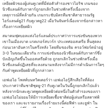
เหยียดผิวของผู้เล่นคูเวตที่มีต่อตัวสำรองชาวไอริช เกมของ
นิวซีแลนด์กับกาตาร์ถูกยกเลิกในช่วงพักครึ่งเนื่องจาก
เหตุการณ์ที่คล้ายกัน
เกมกระชับมิตรทีมชาติสาธารณรัฐ
ไอร์แลนด์ยู21 กับคูเวตยู22 เมื่อวันจันทร์เนื่องจากข้อกล่าวหา
เรื่องการเหยียดผิว
สมาคมฟุตบอลแห่งไอร์แลนด์ประกาศว่าการแข่งขันของพวก
เขาในเมืองบาด แรดเกอร์สบวร์ก ประเทศออสเตรีย สิ้นสุดลง
ก่อนเวลาอันควรในครึ่งหลัง โดยทีมของจิม ครอว์ฟอร์ดนำอยู่
3-0
ในขณะเดียวกัน การแข่งขันของนิวซีแลนด์กับกาตาร์ซึ่ง
บังเอิญเกิดขึ้นในออสเตรียด้วย ถูกยกเลิกในช่วงพักครึ่งเมื่อ
นิวซีแลนด์ปฏิเสธที่จะลงสนามหลังจากไม่มีการดำเนินการใดๆ
กับคำพูดเหยียดผิวที่ถูกกล่าวหา
เอฟเอไอ โพสต์บนทวิตเตอร์ว่า เอฟเอไอรู้สึกเสียใจที่ต้อง
ประกาศว่าทีมชาติชุดยู-21 กับคูเวตในวันนี้ถูกยกเลิกไปแล้ว
หลังจากนักเตะคูเวตพูดเหยียดผิวต่อหนึ่งในตัวสํารองของเรา
เอฟเอไอไม่ยอมให้มีการเหยียดเชื้อชาติต่อผู้เล่นหรือสตาฟฟ์
ของเรา และจะรายงานเรื่องร้ายแรงนี้ต่อฟีฟ่า และยูฟ่า
ใน