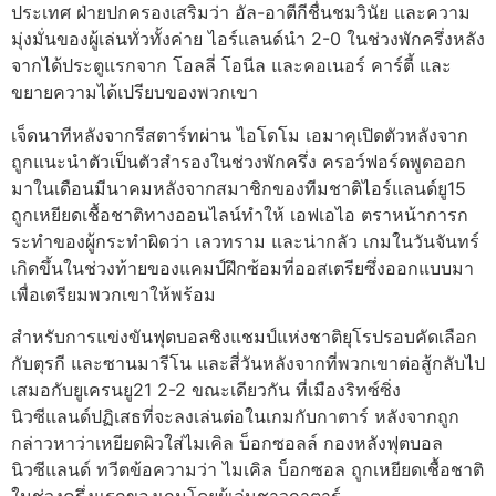
ประเทศ
ฝ่ายปกครองเสริมว่า อัล-อาตีกีชื่นชมวินัย และความ
มุ่งมั่นของผู้เล่นทั่วทั้งค่าย
ไอร์แลนด์นํา 2-0 ในช่วงพักครึ่งหลัง
จากได้ประตูแรกจาก โอลลี่ โอนีล และคอเนอร์ คาร์ตี้ และ
ขยายความได้เปรียบของพวกเขา
เจ็ดนาที
หลังจากรีสตาร์ทผ่าน ไอโดโม เอมาคุเปิดตัวหลังจาก
ถูกแนะนําตัวเป็นตัวสํารองในช่วงพักครึ่ง
ครอว์ฟอร์ดพูดออก
มาในเดือนมีนาคมหลังจากสมาชิกของทีมชาติไอร์แลนด์ยู15
ถูกเหยียดเชื้อชาติทางออนไลน์ทําให้ เอฟเอไอ ตราหน้าการก
ระทําของผู้กระทําผิดว่า เลวทราม และน่ากลัว
เกมในวันจันทร์
เกิดขึ้นในช่วงท้ายของแคมป์ฝึกซ้อมที่ออสเตรียซึ่งออกแบบมา
เพื่อเตรียมพวกเขาให้พร้อม
สําหรับการแข่งขันฟุตบอลชิงแชมป์แห่งชาติยุโรปรอบคัดเลือก
กับตุรกี และซานมารีโน และสี่วันหลังจากที่พวกเขาต่อสู้กลับไป
เสมอกับยูเครนยู21 2-2
ขณะเดียวกัน ที่เมืองริทซ์ซิ่ง
นิวซีแลนด์ปฏิเสธที่จะลงเล่นต่อในเกมกับกาตาร์ หลังจากถูก
กล่าวหาว่าเหยียดผิวใส่ไมเคิล บ็อกซอลล์ กองหลัง
ฟุตบอล
นิวซีแลนด์ ทวีตข้อความว่า ไมเคิล บ็อกซอล ถูกเหยียดเชื้อชาติ
ในช่วงครึ่งแรกของเกมโดยผู้เล่นชาวกาตาร์