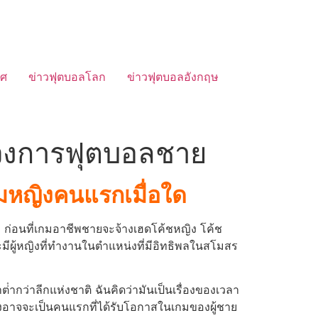
ทศ
ข่าวฟุตบอลโลก
ข่าวฟุตบอลอังกฤษ
ดในวงการฟุตบอลชาย
ีมหญิงคนแรกเมื่อใด
วลา ก่อนที่เกมอาชีพชายจะจ้างเฮดโค้ชหญิง โค้ช
ะมีผู้หญิงที่ทํางานในตําแหน่งที่มีอิทธิพลในสโมสร
ต่ํากว่าลีกแห่งชาติ
ฉันคิดว่ามันเป็นเรื่องของเวลา
ลหญิงอาจจะเป็นคนแรกที่ได้รับโอกาสในเกมของผู้ชาย