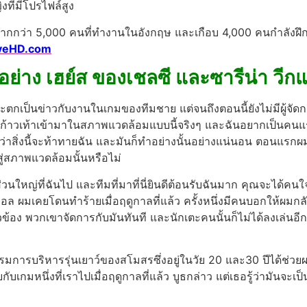
ที่มีโปรไฟล์สูง
งมากกว่า 5,000 คนที่ทํางานในอังกฤษ และเกือบ 4,000 คนกําลัง
iveHD.com
กอย่าง เฮย์ส ของเชลซี และซารีน่า ว
จะตกเป็นข่าวกับงานในเกมของทีมชาย แต่จนถึงตอนนี้ยังไม่มีผู้จั
ก้าวเท้าเข้ามาในสภาพแวดล้อมแบบนี้จริงๆ และฉันอยากเป็นคนแ
ึกว่าสิ่งนี้จะท้าทายฉัน และมันก็ทําอย่างนั้นอย่างแน่นอน
ตอนแรกผมค
สู่สภาพแวดล้อมนั้น
หรือไม่
่วนใหญ่ที่ฉันไป และทีมที่มาที่นี่ยินดีต้อนรับฉันมาก คุณจะได้คนใจ
บอล
ผมเคยโดนทําร้ายเมื่อฤดูกาลที่แล้ว ครั้งหนึ่งมีคนบอกให้ผมกล
ยวข้อง พวกเขาจัดการกับมันทันที และนักเตะคนนั้นก็ไม่ได้ลงเล่นอ
ารบริหารรุ่นเยาว์ของสโมสรซึ่งอยู่ในวัย 20 และ30 ปีได้ช่วยผล
ับเกมหนึ่งที่เราไปเมื่อฤดูกาลที่แล้ว บูธกล่าว
แต่เธอรู้ว่ามันจะ