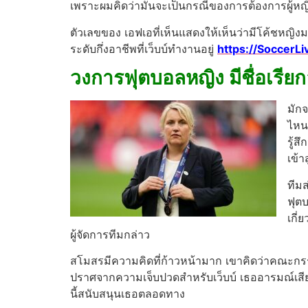
เพราะผมคิดว่ามันจะเป็นกรณีของการต้องการผู้หญิง
ตัวเลขของ เอฟเอที่เห็นแสดงให้เห็นว่ามีโค้ชหญิ
ระดับกึ่งอาชีพที่เว็บบ์ทํางานอยู่
https://SoccerL
วงการฟุตบอลหญิง มีชื่อเรีย
มัก
ไหน
รู้ส
เข้า
ทีมส
ฟุต
เกี่
ผู้จัดการทีมกล่าว
สโมสรมีความคิดที่ก้าวหน้ามาก เขาคิดว่าคณะกรรมก
ปราศจากความเจ็บปวดสําหรับเว็บบ์
เธออารมณ์เสียก
นี้สนับสนุนเธอตลอดทาง