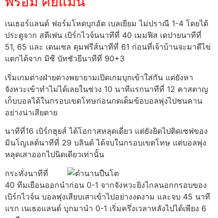
พร้อม คีย์แมน
เนเธอร์แลนด์ ฟอร์มโหดบุกอัด เบลเยียม ไม่ปราณี 1-4 โดยได้
ประตูจาก สตีเฟน เบิร์กไวจ์นนาทีที่ 40 เมมฟิส เดปายนาทีที่
51, 65 และ เดนเซล ดุมฟรีส์นาทีที่ 61 ก่อนที่เจ้าบ้านจะมาตีไข่
แตกได้จาก มิชี บัทชัวยีนาทีที่ 90+3
เริ่มเกมต่างฝ่ายต่างพยายามเปิดเกมบุกเข้าใส่กัน แต่ยังหา
จังหวะเข้าทำไม่ได้เลยในช่วง 10 นาทีแรกนาทีที่ 12 คาสตาญ
เก็บบอลได้ในกรอบเขตโทษก่อนกดเต็มข้อบอลพุ่งไปชนคาน
อย่างน่าเสียดาย
นาทีที่16 เบิร์กฮุยส์ ได้โอกาสหลุดเดี่ยว แต่ยังยิดไปติดเซฟของ
มินโญเลต์นาทีที่ 29 บลินด์ ได้จบในกรอบเขตโทษ แต่บอลพุ่ง
หลุดเสาออกไปนิดเดียวเท่านั้น
กระทั่งนาทีที่
40 ทีมเยือนออกนำก่อน 0-1 จากจังหวะยิงไกลนอกกรอบของ
เบิร์กไวจ์น บอลพุ่งเสียบเสาเข้าไปอย่างงดงาม และจบ 45 นาที
แรก เนเธอแลนด์ บุกมานำ 0-1 เริ่มครึ่งเวลาหลังไปได้เพียง 6