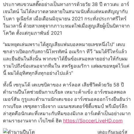
ประกาศแขวนสตั๊ดอย่างเป็นทางการด้วยวัย 38 ปี ดาวเตะ อาร์
เจนไตน์ ไม่ได้ลงวาดลวดลายในสนามนับตั้งแต่หมดสัญญากับ
โบคา จูเนียร์ส เมื่อเดือนมิถุนายน 2021 กระทั่งประกาศรีไทร์
ในเวลานี้ ด้วยสาเหตุจากภาวะหมดไฟเมื่อสูญเสียผู้เป็นบิดาจาก
โควิด ตั้งแต่กุมภาพันธ์ 2021
“ผมหยุดเล่นเพราะได้สูญเสียแฟนบอลหมายเลขหนึ่งไป” เตเบ
ซกล่าวเปิดอกกับสถานีโทรทัศน์ อเมริกา ทีวี “ผมได้รีไทร์แล้ว
และยืนยันในสิ่งนั้น พวกเขาได้ยื่นข้อเสนอหลายอย่างให้กับผม
รวมไปถึงข้อเสนอจากทีมใน สหรัฐอเมริกา แต่ผมขอหยุดไว้แค่
นี้ ผมได้อุทิศทุกสิ่งทุกอย่างไปแล้ว”
ทั้งนี้ เซกุนโด้ เตเบซบิดาของ คาร์ลอส เสียชีวิตด้วยวัย 58 ปี
ตำนานปืนโตช่วยยันกาเบรียล เหมาะค้าแข้ง อาร์เซนอลพอล
เมอร์สัน กูรูและตำนานนักเตะของ อาร์เซนอลออกโรงยืนยันว่า
กาเบรียล เชซุสดาวยิงจาก แมนเชสเตอร์ซิตี้แชมป์ พรีเมียร์ลีก
ล่าสุดคือนักเตะที่เหมาะกับทีมของมิเกล อาร์เตต้าเป็นอย่างมาก
ตามรายงานจาก เว็บไซต์ ฮิต
https://SoccerLiveHD.com
เดอะกันเนอร์ส