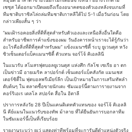
ทมุนด์ มาล่าตาข่ายในอีกไม่กี่เดือนข้างหน้า อย่างไรก็ตาม
เชซุส ได้ออกมาเปิดเผยถึงเรื่องอนาคตของตัวเองหลังจบเกมที่
ทีมชาติบราซิลไล่ถล่มทีมชาติเกาหลีใต้ไป 5-1 เมื่อวันก่อน โดย
กล่าวเพียงสั้น ๆ ว่า
“ผมเฝ้ารอคอยสิ่งที่ดีที่สุดสำหรับตัวเองและเหนือสิ่งอื่นใดคือ
สำหรับอาชีพการค้าแข้งของผม วันอังคารหน้าเราจะได้รู้กันว่า
อะไรคือสิ่งที่ดีที่สุดสำหรับผม” แข้งแมนฯซิตี้ ระบุ ยูเวนตุส หวัง
ซิวเซ็นเตอร์แบ็คแมนฯซิตี้ ตัวแทน จอร์โจ้ คิเอลลินี
ในแนวรับ สโมสรฟุตบอลยูเวนตุส แห่งศึก กัลโช เซเรีย อา ตก
เป็นข่าวมี อายเมริค ลาปอร์กต์ เซ็นเตอร์แบ็คสังกัด แมนเชส
เตอร์ซิตี้ใน ฟุตบอลพรีเมียร์ลีก เป็นเป้าหมายในการเสริมทัพลำ
ดับต้นๆ ใน ตลาดซื้อขายนักเตะ ซัมเมอร์นี้ตามการายงานจาก
คอร์ริเอเร เดลโล สปอร์ต สื่อใน อิตาลี
ปราการหลังวัย 28 ปีเป็นแคนดิเดทตัวแทนของ จอร์โจ้ คิเอลลิ
นี คีย์แมนในแนวรับของทัพ ม้าลาย ที่ได้ยืนยันการบอกลาทีม
ในซัมเมอร์นี้เป็นที่เรียบร้อย
รายงานระบุว่า ยูเว่ แสดงท่าทีพร้อมที่จะการันตีตำแหน่งตัวจริง