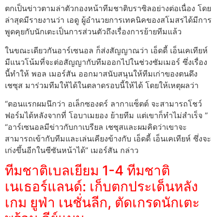
ตกเป็นข่าวตามล่าตัวกองหน้าทีมชาติบราซิลอย่างต่อเนื่อง โดย
ล่าสุดมีรายงานว่า เอดู ผู้อำนวยการเทคนิคของสโมสรได้มีการ
พูดคุยกับนักเตะเป็นการส่วนตัวถึงเรื่องการย้ายทีมแล้ว
ในขณะเดียวกันอาร์เซนอล ก็ส่งสัญญาณว่า เอ็ดดี้ เอ็นเคเทียห์
มีแนวโน้มที่จะต่อสัญญากับทีมออกไปในช่วงซัมเมอร์ ซึ่งเรื่อง
นี้ทำให้ พอล เมอร์สัน ออกมาสนับสนุนให้ทีมเก่าของตนดึง
เชซุส มาร่วมทีมให้ได้ในตลาดรอบนี้ให้ได้ โดยให้เหตุผลว่า
“ตอนแรกผมนึกว่า อเล็กซองดร์ ลากาแซ็ตต์ จะสามารถโชว์
ฟอร์มได้หลังจากที่ โอบาเมยอง ย้ายทีม แต่เขาก็ทำไม่สำเร็จ ”
“อาร์เซนอลมีข่าวกับกาเบรียล เชซุสและผมคิดว่าเขาจะ
สามารถเข้ากับทีมและเล่นเคียงข้างกับ เอ็ดดี้ เอ็นเคเทียห์ ซึ่งจะ
เก่งขึ้นอีกในซีซันหน้าได้” เมอร์สัน กล่าว
ทีมชาติเบลเยียม 1-4 ทีมชาติ
เนเธอร์แลนด์: เก็บตกประเด็นหลัง
เกม ยูฟ่า เนชั่นลีก, ตัดเกรดนักเตะ