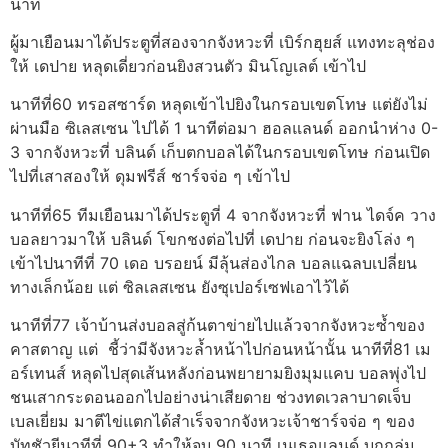
นาที
ผู้มาเยือนมาได้ประตูที่สองจากจังหวะที่ เบิร์กฮุยส์ แทงทะลุช่อง
ให้ เดปาย หลุดเดี่ยวก่อนยิงสวนตัว มินโญเลต์ เข้าไป
นาทีที่60 ทรอสซาร์ด หลุดเข้าไปยิงในกรอบเขตโทษ แต่ยังไม่
ผ่านมือ ซิเลสเซน ไปได้ 1 นาทีต่อมา ฮอลแลนด์ ออกนำห่าง 0-
3 จากจังหวะที่ บลินด์ เก็บตกบอลได้ในกรอบเขตโทษ ก่อนเปิด
ไปที่เสาสองให้ ดุมฟรีส์ ชาร์จจ่อ ๆ เข้าไป
นาทีที่65 ทีมเยือนมาได้ประตูที่ 4 จากจังหวะที่ ฟาน ไดจ์ค วาง
บอลยาวมาให้ บลินด์ โขกชงต่อไปที่ เดปาย ก่อนจะยิงโล่ง ๆ
เข้าไปนาทีที่ 70 เดอ บรอยน์ มีลุ้นส่องไกล บอลแฉลบเปลี่ยน
ทางเล็กน้อย แต่ ซิลเลสเซน ยังซุเปอร์เซฟเอาไว้ได้
นาทีที่77 เจ้าบ้านส่งบอลสู่ก้นตาข่ายไปแล้วจากจังหวะซ้ำของ
คาสตาญ แต่ ชี้ว่ามีจังหวะล้ำหน้าไปก่อนหน้านั้น นาทีที่81 เม
อร์เทนส์ หลุดไปสุดเส้นหลังก่อนพยายามยิงมุมแคบ บอลพุ่งไป
ชนเสากระดอนออกไปอย่างน่าเสียดาย ช่วงทดเวลาบาดเจ็บ
เบลเยี่ยม มาตีไข่แตกได้สำเร็จจากจังหวะเจ้าชาร์จจ่อ ๆ ของ
บัทชัวยีนาทีที่ 90+3 ทำให้จบ 90 นาที เนเธอแลนด์ บุกถล่ม