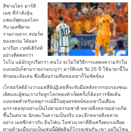
ลิซานโดร มาร์ติ
เนซ ที่กำลังลุ้น
แชมป์ฟุตบอลโลก
กับ เมสซีตาม
รายงานจาก สปอร์ต
ของสเปน ได้ออก
มาเรียก เวสต์เฮิร์สต์
อย่างติดตลกว่า
โบโบ แม้มักถูกเรียกว่า คนโง่ จะไม่ใช่วิธีการแสดงความรักใน
แบบฉบับก็ตามรายงานระบุว่า มาร์ติเนซ วัย 25 ปี ใช้ฉายานี้ใน
ลักษณะล้อเล่น ซึ่งเพื่อนร่วมทีมของเขาก็ไม่ขัดข้อง
เว็กฮอร์สต์อ้างว่าแมสสีย์ปฏิเสธที่จะจับมือหลังจากรอบรองชนะ
เลิศและผู้ชนะรางวัลลูกโลกทองคําเจ็ดครั้งก็ต้องการขีดเส้น
แบ่งเขตสําหรับเหตุการณ์นี้ในสุนทรพจน์ของเขาในเดือน
มกราคม
ทุกอย่างเป็นไปตามธรรมชาติ หลายสิ่งหลายอย่างเกิด
ขึ้นในสนาม นักเตะในความเป็นจริง และอีกหลายสิ่งหลาย
อย่าง เมสซีกล่าวกับ อินโฟเบ ในช่วงเวลาที่ตึงเครียดแรงเสียด
ทานข้ามเมื่อเกมเป็นเช่นนี้ผู้ตัดสินก็โกรธเช่นกัน เขา อยู่ในโซน