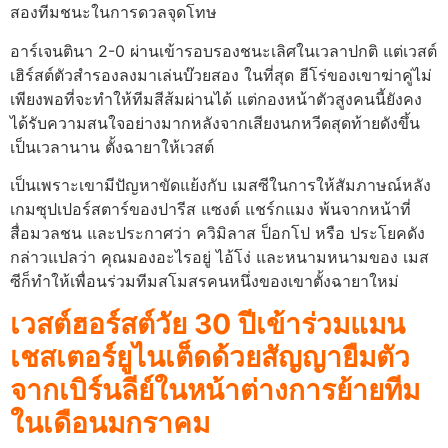
สองทีมชนะในการดวลจุดโทษ
อาร์เจนตินา 2-0 ผ่านเข้ารอบรองชนะเลิศในเวลาปกติ แต่เวสต์
เฮิร์สต์ตัวสำรองลงมาเล่นบ๊วยสอง ในที่สุด ฮีโร่ของเขาฆ่าคู่ไม่
เพียงพอที่จะทําให้ทีมสีส้มผ่านได้ แต่กองหน้าตัวสูงคนนี้ยังคง
ได้รับความสนใจอย่างมากหลังจากเสียงนกหวีดสุดท้ายดังขึ้น
เป็นเวลานาน ตั้งฉายาให้เวสต์
เป็นเพราะเขามีปัญหาขัดแย้งกับ เมสซีในการให้สัมภาษณ์หลัง
เกมซุปเปอร์สตาร์ของปารีส แซงต์ แชร์กแมง พ้นจากหน้าที่
สื่อมวลชน และประกาศว่า ควิมิลาส ป็อกโป หรือ ประโยคดัง
กล่าวแปลว่า คุณมองอะไรอยู่ ไอ้โง่ และหนามหนามของ เมส
ซีก็ทำให้เพื่อนร่วมทีมสโมสรคนหนึ่งของเขาตั้งฉายาใหม่
เวสต์ฮอร์สต์วัย 30 ปีเข้าร่วมแมน
เชสเตอร์ยูไนเต็ดด้วยสัญญายืมตัว
จากเบิร์นลีย์ในหน้าต่างการย้ายทีม
ในเดือนมกราคม