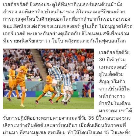
เวสต์ฮอร์สต์ ยิงสองประตูให้ทีมชาติเนเธอร์แลนด์บนม้านั่ง
สำรอง แต่ทีมชาติอาร์เจนตินาของ ลิโอเนลเมสซีก็ชนะด้วย
การดวลจุดโทษในศึกฟุตบอลโลกที่ยากลำบากในรอบก่อนรอง
ชนะเลิศ
ห้องแต่งตัวของแมนเชสเตอร์ ยูไนเต็ด ไม่อนุญาตให้วอ
เตอร์ เวสต์ ทะเลาะกันอย่างดุเดือดกับ ลิโอเนลเมสซีเพื่อนร่วม
ทีมรายหนึ่งเรียกเขาว่า โบโบ หลังทะเลาะกันในฟุตบอลโลก
เวสต์ฮอร์สต์วัย
30 ปีเข้าร่วม
แมนเชสเตอร์
ยูไนเต็ดด้วย
สัญญายืมตัว
จากเบิร์นลีย์ใน
หน้าต่างการ
ย้ายทีมในเดือน
มกราคม เขาได้
รับการปฏิบัติอย่างหยาบคายจากเมสซี่วัย 35 ปีในรอบรองชนะ
เลิศระหว่างทีมดัตช์และอาร์เจนตินา เมื่อต้นเดือนธันวาคมที่
ผ่านมา ที่สนามลูเซล สเตเดียม ทำให้โดนใบแดง 15 ใบและทั้ง