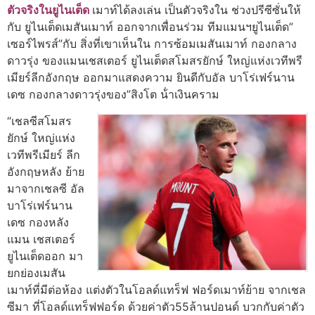
ตัวจริงในยูไนเต็ด
เมาท์ได้ลงเล่น เป็นตัวจริงใน ช่วงปรีซีซั่นให้
กับ ยูไนเต็ดเมสันเมาท์ ออกจากเพื่อนร่วม ทีมแมนฯยูไนเต็ด”
เซอร์ไพรส์”กับ สิ่งที่เขาเห็นใน การซ้อมเมสันเมาท์ กองกลาง
ดาวรุ่ง ของแมนเชสเตอร์ ยูไนเต็ดสโมสรยักษ์ ใหญ่แห่งเวทีพรี
เมียร์ลีกอังกฤษ ออกมาแสดงความ ยินดีกับอัล บาโร่เฟร์นาน
เดซ กองกลางดาวรุ่งของ”สิงโต น้ําเงินคราม
“เชลซีสโมสร
ยักษ์ ใหญ่แห่ง
เวทีพรีเมียร์ ลีก
อังกฤษหลัง ย้าย
มาจากเชลซี อัล
บาโร่เฟร์นาน
เดซ กองหลัง
แมน เชสเตอร์
ยูไนเต็ดออก มา
ยกย่องเมสัน
เมาท์ที่มีต่อห้อง แต่งตัวในโอลด์แทร็ฟ ฟอร์ดเมาท์ย้าย จากเชล
ซีมา ที่โอลด์แทร็ฟฟอร์ด ด้วยค่าตัว55ล้านปอนด์ บวกกับค่าตัว