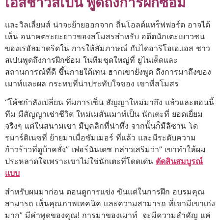
เอสชาวสเปน พูดถึงการฝึกซ้อม
และวิลเลี่ยมส์ น่าจะย้ายออกจาก ถิ่นโอลด์แทร็ฟฟอร์ด อาจได้
เห็น อนาคตระยะยาวของสโมสรสําหรับ อดีตนักเตะเยาวชน
ของเรอัลมาดริดใน การให้สัมภาษณ์ กับไดอาริโอเอ.เอส ชาว
สเปนพูดถึงการฝึกซ้อม ในทีมชุดใหญ่ที่ ยูไนเต็ดและ
สถานการณ์ที่ดี ขึ้นภายใต้เทน ฮากเขายังพูด ถึงการมาถึงของ
เมาท์และผล กระทบที่น่าประทับใจของ เขาที่สโมสร
“โค้ชกําลังเปลี่ยน ทีมการเซ็น สัญญาใหม่มาถึง แล้วและตอนนี้
ทีม มีสัญญาเช่าชีวิต ใหม่เมสันเมาท์เป็น นักเตะที่ ยอดเยี่ยม
จริงๆ แต่ในสนามเขา มีบุคลิกที่น่าทึ่ง จากนั้นก็มีลิซาน โด
รมาร์ติเนซที่ ย้ายมาเมื่อซัมเมอร์ ที่แล้ว และมีระดับความ
ก้าวร้าวที่ดูบ้าคลั่ง” เฟอร์นันเดซ กล่าวเสริมว่า” เขาทําให้ผม
ประหลาดใจเพราะเขาไม่ใช่นักเตะที่โดดเด่น
ตัดสินสมบูรณ์
แบบ
สําหรับผมมาก่อน ตอนดูการแข่ง ขันแต่ในการฝึก อบรมคุณ
สามารถ เห็นคุณภาพเทคนิค และความสามารถ ที่เขามีเขาเก่ง
มาก” มีคําพูดของคุณ! การมาของเมาท์ จะมีความสําคัญ แค่