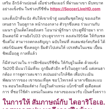
เสริม อีก5ล้านปอนด์ เมื่อช่วงซัมเมอร์ ที่ผ่านมาเขา มีบทบาท
อย่างแข็งขัน ในช่วงปรีซีซั่น
https://SoccerLiveHD.com
และตั้งเป้าที่จะบัง คับให้เขาเข้าสู่ แผนทีมชุดใหญ่ ของเอริท
เทนฮาก ในฤดูกาล หน้ากองกลาง ตัวรุกซึ่งเคย ร่วมงานกับ
แมนฯ ยูไนเต็ดโดยอังเดร โอนาน่าผู้รักษา ประตูที่ย้ายมา จาก
อินเตอร์มิ ลานยิงไป33 ประตูจากการ ลงเล่น195นัด ให้กับเชล
ซีแต่ไม่ สามารถตกลงสัญญา ฉบับใหม่ที่ สแตมฟอร์ดบริดจ์ ได้
เฟอร์นันเดซ ซึ่งเคยถูก ยืมตัวไปเล่นให้ เปรสตันในแชม เปี้ยน
ชิพเมื่อฤดู กาลที่แล้ว
ก็มีส่วนร่วมใน การฝึกซ้อมปรีซีซั่น ให้กับยูไนเต็ด ด้วยแข้ง
วัย20ปี มีแนวโน้มที่จะ ถูกยืมตัวอีก ครั้งในฤดูกาลนี้ แต่เทนฮา
กต้อง การดูดาวเตะชาว สเปนอย่างใกล้ชิด เพื่อประเมิน
พัฒนาการของ เขาขณะที่ลุค ชอว์,ไทเรลล์ มาลาเซียและแบ
รน ดอนวิลเลียมส์ต่าง ก็อยู่ในตําแหน่ง แบ็กซ้ายที่ ดุเดือดแต่
การ ที่ชอว์ใช้ตํา แหน่งในแดน กลางของแนวรับ เป็นครั้งคราว
ในการให้ สัมภาษณ์กับ ไดอาริโอเอ.