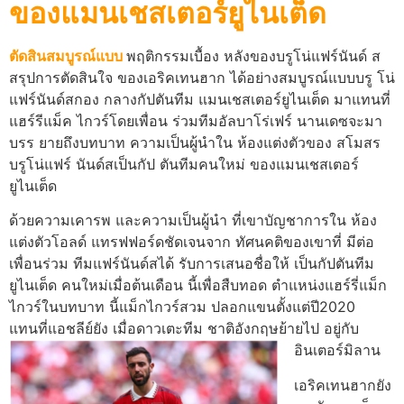
ของแมนเชสเตอร์ยูไนเต็ด
ตัดสินสมบูรณ์แบบ
พฤติกรรมเบื้อง หลังของบรูโน่แฟร์นันด์ ส
สรุปการตัดสินใจ ของเอริคเทนฮาก ได้อย่างสมบูรณ์แบบบรู โน่
แฟร์นันด์สกอง กลางกัปตันทีม แมนเชสเตอร์ยูไนเต็ด มาแทนที่
แฮร์รีแม็ค ไกวร์โดยเพื่อน ร่วมทีมอัลบาโร่เฟร์ นานเดซจะมา
บรร ยายถึงบทบาท ความเป็นผู้นําใน ห้องแต่งตัวของ สโมสร
บรูโน่แฟร์ นันด์สเป็นกัป ตันทีมคนใหม่ ของแมนเชสเตอร์
ยูไนเต็ด
ด้วยความเคารพ และความเป็นผู้นํา ที่เขาบัญชาการใน ห้อง
แต่งตัวโอลด์ แทรฟฟอร์ดชัดเจนจาก ทัศนคติของเขาที่ มีต่อ
เพื่อนร่วม ทีมแฟร์นันด์สได้ รับการเสนอชื่อให้ เป็นกัปตันทีม
ยูไนเต็ด คนใหม่เมื่อต้นเดือน นี้เพื่อสืบทอด ตําแหน่งแฮร์รี่แม็ก
ไกวร์ในบทบาท นี้แม็กไกวร์สวม ปลอกแขนตั้งแต่ปี2020
แทนที่แอชลีย์ยัง เมื่อดาวเตะทีม ชาติอังกฤษย้ายไป อยู่กับ
อินเตอร์มิลาน
เอริคเทนฮากยัง