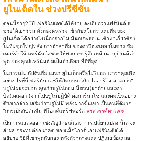
ยูไนเต็ดใน ช่วงปรีซีซั่น
ตอนนี้อายุ20ปี เฟอร์นันเดซได้ให้ราย ละเอียดว่าแฟร์นันด์ ส
ช่วยให้เยาวชน ทั้งสองคนรวม เข้ากับสโมสร และทีมของ
ยูไนเต็ด ได้อย่างไรเนื่องจากไม่ มีนักเตะสเปน เข้ามาเกี่ยวข้อง
ในทีมชุดใหญ่หลัง การอําลาทีม ของดาบิดเดเคอาในช่วง ซัม
เมอร์ทําให้ แฟร์นันด์สช่วยให้พวก เขารู้สึกเหมือน อยู่บ้านมีคํา
พูด ของคุณ!แฟร์นันด์ สเป็นตัวเลือก ที่ดีที่สุด
ในการเป็น กัปตันทีมแมนฯ ยูไนเต็ดหรือไม่?บอก เราว่าคุณคิด
อย่าง ไรที่นี่เฟอร์นัน เดซให้สัมภาษณ์กับ ไดอาริโอเอ.เอสว่า”
บรูโน่ผมจะบอก คุณว่าบรูโน่ตอน นี้ฆวน(มาต้า) และดา
บิด(เดเคอา )จากไปบรูโน่ปฏิบัติ ต่อการ์นาโช่ และผมเป็นอย่าง
ดี”เขากล่าว เสริมว่า”บรูโน่มี พลังมากขึ้นเขา เป็นคนที่ดีมาก
“การเป็นกัปตันทีม ที่โอลด์แทร็ฟฟอร์ด
พรสวรรค์ดาวเตะ
เป็นการแสดงออก เชิงสัญลักษณ์และ การเปลี่ยนแปลง นี้น่าจะ
ส่งผล กระทบต่ออนาคต ของแม็กไกวร์ เองแฟร์นันด์สได้
อธิบาย วิธีที่เขาพูดกับกอง หลังตัวกลางและ ปฏิเสธข้อเสนอ