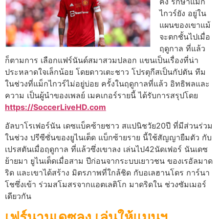
คง รักษาแม็ก
ไกวร์ยัง อยู่ใน
แผนของเขาแม้
จะตกชั้นไปเมื่อ
ฤดูกาล ที่แล้ว
ก็ตามการ เลือกแฟร์นันด์สมาสวมปลอก แขนเป็นเรื่องที่น่า
ประหลาดใจเล็กน้อย โดยดาวเตะชาว โปรตุกีสเป็นกัปตัน ทีม
ในช่วงที่แม็กไกวร์ไม่อยู่บ่อย ครั้งในฤดูกาลที่แล้ว อิทธิพลและ
ความ เป็นผู้นําของเพลย์ เมคเกอร์รายนี้ ได้รับการสรุปโดย
https://SoccerLiveHD.com
อัลบาโรเฟอร์นัน เดซแบ็คซ้ายชาว สแปนิชวัย20ปี ที่มีส่วนร่วม
ในช่วง ปรีซีซั่นของยูไนเต็ด แบ็กซ้ายราย นี้ใช้สัญญายืมตัว กับ
เปรสตันเมื่อฤดูกาล ที่แล้วซึ่งเขาลง เล่นไป42นัดเฟอร์ นันเดซ
ย้ายมา ยูไนเต็ดเมื่อสาม ปีก่อนจากระบบเยาวชน ของเรอัลมาด
ริด และเขาได้สร้าง มิตรภาพที่ใกล้ชิด กับอเลฮานโดร การ์นา
โชซึ่งเข้า ร่วมสโมสรจากแอตเลติโก มาดริดใน ช่วงซัมเมอร์
เดียวกัน
เฟร์นานเดซลง เล่นให้แมนฯ