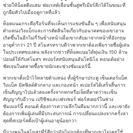
ช่วยให้น็อตติงแฮม ฟอเรสต์เลื่อนชั้นสู่พรีเมียร์ลีกได้ในขณะที่
ถูกยืมตัวไปเมื่อฤดูกาลที่แล้ว
ท็อตแนมกระตือรือร้นที่จะเห็นการแข่งขันอื่น ๆ เพื่อสนับสนุน
ตำแหน่งวิงแบ็กและการตัดสินใจเกี่ยวกับอนาคตของเขาอาจ
เกิดขึ้นในอีกไม่กี่วันข้างหน้าเมื่อเขากลับมาจากหน้าที่อังกฤษ
อายุต่ำกว่า 21 ปี สโมสรทราบดีว่าพวกเขาต้องเพิ่มรายชื่อผู้เล่น
ในประเทศของตน หลังจากข่าวที่ท็อตแนมได้ทุ่มเงิน 150 ล้าน
ปอนด์ให้กับสโมสร สเปอร์สสนับสนุนอันโตนิโอ คอนเต้อย่าง
ชัดเจนในตลาดซื้อขายนักเตะช่วงซัมเมอร์นี้
พวกเขาตั้งเป้าไว้หลายตำแหน่ง ทั้งผู้รักษาประตู เซ็นเตอร์แบ็ค
วิงแบ็ค มิดฟิลด์ตัวกลาง และกองหน้า สเปอร์สได้เสร็จสิ้นการ
เซ็นสัญญาไปแล้วสองครั้งจากหกหรือเจ็ดที่คาดว่าจะเซ็น
สัญญากับอีวาน เปริซิชและเฟรเซอร์ ฟอร์สเตอร์ในช่วง
ซัมเมอร์นี้ คอนเต้ ต้องการความลึกในทีมมากกว่านี้ และเขายัง
ต้องการเพิ่มผู้เล่นที่มีประสบการณ์ การเปลี่ยนแปลงจากครั้งล่า
สุดที่สเปอร์สตั้งเป้าผู้เล่นอายุน้อยกว่า
มีบางคนในสโมสรที่รู้สึกว่ามันไม่ถูกต้องที่พวกเขาไม่เคยใช้