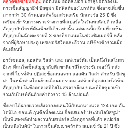
ตลาดซื้อขายนักเตะ
ท็อตแน่ม ฮ็อตสเปอร์ บรรลุข้อตกลงใน
การเซ็นสัญญาอีฟ บิสซูม่า มิดฟิลด์ของไบรท์ตัน ซึ่งอาจเพิ่มขึ้น
มากกว่า 30 ล้านปอนด์พร้อมส่วนเสริม นักเตะวัย 25 ปี ซึ่ง
เตรียมเข้ารับการตรวจร่างกายที่สเปอร์สในวันพฤหัสบดี เหลือ
สัญญากับไบรท์ตันเพียงปีเดียวเท่านั้น แต่ตอนนี้เตรียมที่จะเซ็น
สัญญาเป็นนักเตะรายที่ 3 ของท็อตแนมในช่วงซัมเมอร์นี้ หลัง
จากที่ผู้รักษาประตู เฟรเซอร์สวีทและอีวาน เปริซิชเข้าร่วมเมื่อ
ต้นเดือนนี้
อาร์เซนอล, แอสตัน วิลล่า และ เอฟเวอร์ตัน เป็นหนึ่งในสโมสร
อื่นๆ ที่สนใจเซ็นสัญญากับทีมชาติมาลีในช่วงซัมเมอร์นี้ หลัง
จากที่ ไบรท์ตัน ปฏิเสธข้อเสนอจาก แอสตัน วิลล่า สำหรับ บิสซู
ม่า ในหน้าต่างโอนย้ายเดือนมกราคม แต่ท้ายที่สุดสเปอร์สเซ็น
สัญญากับ ในข้อตกลงสถิติสโมสรจากลียง ขณะที่บิสซูมาเข้า
ร่วมกับไบรท์ตันด้วยค่าตัวราว 15 ล้านปอนด์
ซึ่งเขาได้ฉายแววหลังจากลงเล่นให้กับนกนางนวล 124 เกม อัน
โตนิโอ คอนเต้ กุนซือท็อตแน่ม ฮ็อตสเปอร์ ประทับใจบิสซูม่า
เป็นพิเศษหลังทำผลงานกับสเปอร์สเมื่อฤดูกาลที่แล้ว สเปอร์ส
เป็นหนึ่งในผู้นำในการเซ็นสัญญาคว้าตัว สเปนซ์ วัย 21 ปี ซึ่ง