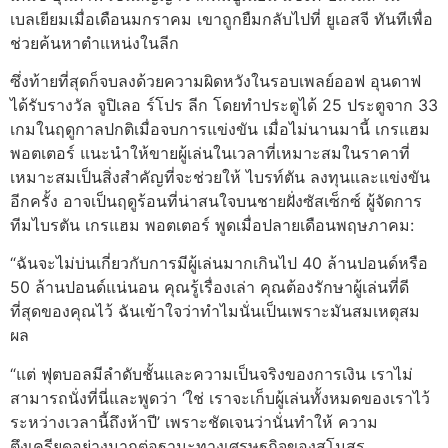
เบลเยียมเมื่อเดือนมกราคม เขาถูกยืมกลับไปที่ ยูเอสจี ทันทีเพื่อ
ช่วยค้นหาตำแหน่งในลีก
ซึ่งท้ายที่สุดก็จบลงด้วยความผิดหวังในรอบเพลย์ออฟ อุนดาฟ
ได้รับรางวัล จูปิเลอ ร์โปร ลีก โดยทำประตูได้ 25 ประตูจาก 33
เกมในฤดูกาลปกติเมื่อจบการแข่งขัน เมื่อไม่นานมานี้ เกรแฮม
พอตเตอร์ แนะนำให้ขายผู้เล่นในเวลาที่เหมาะสมในราคาที่
เหมาะสมเป็นสิ่งสำคัญที่จะช่วยให้ ไบรท์ตัน ลงทุนและแข่งขัน
อีกครั้ง อาจเป็นฤดูร้อนที่น่าสนใจบนชายฝั่งซัสเซ็กซ์ ผู้จัดการ
ทีมไบรตัน เกรแฮม พอตเตอร์ พูดเมื่อปลายเดือนพฤษภาคม:
“ฉันจะไม่บ่นเกี่ยวกับการมีผู้เล่นมากเกินไป 40 ล้านปอนด์หรือ
50 ล้านปอนด์แน่นอน คุณรู้เรื่องเล่า คุณต้องรักษาผู้เล่นที่ดี
ที่สุดของคุณไว้ ฉันเข้าใจว่าทำไมนั่นเป็นเพราะมันสมเหตุสม
ผล
“แต่ ฟุตบอลมีลำดับชั้นและความเป็นจริงของการเงิน เราไม่
สามารถนั่งที่นี่และพูดว่า ‘ใช่ เราจะเก็บผู้เล่นทั้งหมดของเราไว้
ระหว่างเวลานี้ถึงห้าปี’ เพราะชัดเจนว่านั่นทำให้ ความ
ตึงเครียดอย่างมากต่อฐานะทางเศรษฐกิจของสโมสร