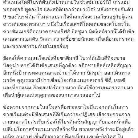
ตำแหน่งใดที่ไบรท์ตันตั้งเป้าหมายในช่วงซัมเมอร์นี้? เกรแฮม
พอตเตอร์ พูดอะไร และสถิติบอกว่าอย่างไร? หลังจากจบอันดับ
9 ของไบรท์ตัน ก็ไม่น่าแปลกใจที่นกแร้งจะวนเวียนอยู่กับผู้เล่น
ดาวเด่นของพวกเขา หนึ่งในเรื่องเล่าที่โดดเด่นของสโมสรใน
ช่วงซัมเมอร์คืออนาคตของอีฟส์ บิสซูมา มิดฟิลด์รายนี้ได้รับข้อ
เสนอจากแอสตัน วิลลา ตลาดซื้อขายนักเตะ เมื่อเดือนมกราคม
และพวกเขาร่วมกับสโมสรอื่นๆ
ยังคงให้ความสนใจแข้งทีมชาติมาลี ไบรท์ตันยินดีที่จะขาย
บิสซูม่า หากได้รับข้อเสนอที่ถูกต้อง อดีตชายลีลล์เหลือสัญญา
อีกหนึ่งปี การทดแทนอาจเข้ามาได้หาก บิสซูม่า ออกเดินทาง
มาร์ค คูคูเรลลามีข่าวเชื่อมโยงกับแมนเชสเตอร์ ซิตี้, เชลซี
และท็อตแน่ม ฮ็อตสเปอร์อย่างมาก ต้องใช้การเสนอราคามมา
เพื่อนำผู้เล่นแห่งฤดูกาลของนกนางนวลออกไป
ข้อความจากภายในสโมสรคือพวกเขาไม่มีแรงกดดันในการ
ขายเว้นแต่จะมีข้อเสนอที่ดีเกินกว่าจะปฏิเสธ เสียงรบกวนจาก
ภายนอกสโมสรเรียกร้องให้ไบรตันเซ็นสัญญากับกองหน้าเพื่อ
เปลี่ยนโอกาสจำนวนมากที่สร้างขึ้น พวกเขาหวังว่าจะมีอยู่แล้ว
เดนิซ อุนดาฟ เซ็นสัญญาจากทีมยูเนี่ยน แซงต์-ยิลโลส ใน