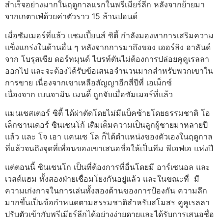
สำเร็จอย่างมากในฤดูกาลแรกในพรีเมียร์ลีก หลังจากย้ายมา
จากเกตาเฟ่ด้วยค่าตัวราว 15 ล้านปอนด์
เมื่อซัมเมอร์ที่แล้ว แชมเปี้ยนส์ ซิตี้ กำลังมองหาการเสริมความ
แข็งแกร่งในด้านอื่น ๆ หลังจากการมาถึงของ เออร์ลิง ฮาลันด์
จาก โบรุสเซีย ดอร์ทมุนด์ ไบรท์ตันไม่ต้องการปล่อยคูคูเรลลา
ออกไป และจะต้องได้รับข้อเสนอจำนวนมากสำหรับพวกเขาใน
การขาย เนื่องจากเขาเหลือสัญญาอีกสี่ปีที่ เอเม็กซ์
เนื่องจาก เบนจามิน เมนดี้ ถูกจับเมื่อซัมเมอร์ที่แล้ว
แมนเชสเตอร์ ซิตี้ ได้ผ่าตัดโดยไม่มีแบ็คซ้ายโดยธรรมชาติ โอ
เล็กซานเดอร์ ซินเชนโก้ เติมเต็มความเป็นลูกผู้ชายมาหลายปี
แล้ว และ โจ เอา แคนเซ โล ก็ได้ตำแหน่งของตัวเองในฤดูกาล
ที่แล้วจนถึงจุดที่เพื่อนของเขาเสนอชื่อให้เป็นทีม พีเอฟเอ แห่งปี
แต่ตอนนี้ ซินเชนโก เป็นที่ต้องการที่อื่นโดยมี อาร์เซนอล และ
เวสต์แฮม ทั้งสองฝ่ายเชื่อมโยงกันอยู่แล้ว และในขณะที่ มี
ความเก่งกาจในการเล่นทั้งสองด้านของการป้องกัน ความลึก
มากขึ้นเป็นข้อกำหนดตามธรรมชาติสำหรับสโมสร คูคูเรลลา
ปรับตัวเข้ากับพรีเมียร์ลีกได้อย่างง่ายดายและได้รับการเสนอชื่อ