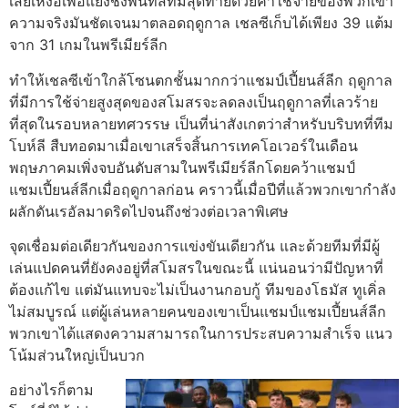
เสียเหงื่อเพื่อแย่งชิงพื้นที่สี่ทีมสุดท้ายด้วยค่าใช้จ่ายของพวกเขา
ความจริงมันชัดเจนมาตลอดฤดูกาล เชลซีเก็บได้เพียง 39 แต้ม
จาก 31 เกมในพรีเมียร์ลีก
ทำให้เชลซีเข้าใกล้โซนตกชั้นมากกว่าแชมป์เปี้ยนส์ลีก ฤดูกาล
ที่มีการใช้จ่ายสูงสุดของสโมสรจะลดลงเป็นฤดูกาลที่เลวร้าย
ที่สุดในรอบหลายทศวรรษ
เป็นที่น่าสังเกตว่าสําหรับบริบทที่ทีม
โบห์ลี สืบทอดมาเมื่อเขาเสร็จสิ้นการเทคโอเวอร์ในเดือน
พฤษภาคมเพิ่งจบอันดับสามในพรีเมียร์ลีกโดยคว้าแชมป์
แชมเปี้ยนส์ลีกเมื่อฤดูกาลก่อน
คราวนี้เมื่อปีที่แล้วพวกเขากําลัง
ผลักดันเรอัลมาดริดไปจนถึงช่วงต่อเวลาพิเศษ
จุดเชื่อมต่อเดียวกันของการแข่งขันเดียวกัน และด้วยทีมที่มีผู้
เล่นแปดคนที่ยังคงอยู่ที่สโมสรในขณะนี้
แน่นอนว่ามีปัญหาที่
ต้องแก้ไข แต่มันแทบจะไม่เป็นงานกอบกู้ ทีมของโธมัส ทูเคิ่ล
ไม่สมบูรณ์ แต่ผู้เล่นหลายคนของเขาเป็นแชมป์แชมเปี้ยนส์ลีก
พวกเขาได้แสดงความสามารถในการประสบความสําเร็จ แนว
โน้มส่วนใหญ่เป็นบวก
อย่างไรก็ตาม