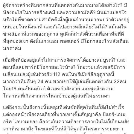
ผู้จัดการสร้างทีมจากส่วนที่แตกต่างกันมากมายได้อย่างไร? มี
ห้องอะไรในการสร้างเคมี และความสามัคคี? มันน่าแปลกใจ
หรือไม่ที่ขาดความสามัคคีเมื่อผู้เล่นจํานวนมากพบว่าตัวเองอยู่
บนขอบในหนึ่งนาที และถัดไปอย่างหลีกเลี่ยงไม่ได้?
แม้แต่ใน
ช่วงสัปดาห์แรกของฤดูกาล ทูเคิ่ลก็กําลังดิ้นรนเพื่อหาทีมที่ดี
ที่สุดของเขา ดังนั้นเกรแฮม พอตเตอร์ มีโอกาสอะไรหลังเดือน
มกราคม
เมื่อทีมที่ป่องอยู่แล้วไม่สามารถจัดการได้อย่างสมบูรณ์? และ
ตอนนี้แลมพาร์ดมีโอกาสอะไรบ้าง?
โดยรวมแล้วเชลซีมีการ
เปลี่ยนแปลงผู้เล่นตัวจริง 112 คนในพรีเมียร์ลีกฤดูกาลนี้
มากกว่าทีมอื่นๆ 24 คน พวกเขาใช้ผู้เล่นที่แตกต่างกัน 32คน
โดย16 คนเป็นเดบิวต์
ตัวเลขกําลังส่าย และพูดถึงความ
โกลาหลที่เกิดจากการไหลเข้าของผู้เล่นที่ไม่ธรรมดา
แต่ถึงกระนั้นถึงกระนั้นหลุมที่เด่นชัดที่สุดในทีมก็ยังไม่สําเร็จ
แต่กองหน้าเพียงคนเดียวที่พวกเขาเซ็นสัญญาคือ ปิแอร์-เอเม
อริค โอบาเมยอง ถือว่าเกินความต้องการภายในไม่กี่เดือนหลัง
จากที่เขามาถึง
ในขณะที่โบห์ลี ได้พูดถึงโครงการระยะยาว