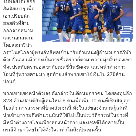
โบห์ลี่ย์ได้ปล่อย
สัมผัสเบาๆ เพื่อ
เอาเปรียบนัก
สอยคิวที่ย้าย
ออกจากสนาม
และนอกสนาม
โดยส่งมาริน่า
กราโนสไกอาผู้ทรงอิทธิพลเข้ามารับตําแหน่งผู้อํานวยการกีฬา
ด้วยตัวเอง แม้ว่าจะเป็นการชั่วคราวก็ตาม
ความมุ่งมั่นของเขา
ที่จะประทับตราของเขากับเชลซีนั้นชัดเจน และหน้าต่างการ
โอนที่วุ่นวายตามมา สุดท้ายแล้วพวกเขาใช้เงินไป 278ล้าน
ปอนด์
พวกเขาแซงหน้าตัวเลขดังกล่าวในเดือนมกราคม โดยลงทุนอีก
323 ล้านปอนด์กับผู้เล่นใหม่ 9 คนเพื่อเพิ่ม 10 คนที่เซ็นสัญญา
ไปแล้ว
การสรรหาที่บ้าคลั่งเช่นนี้ ทั้งในแง่ของจํานวนผู้เล่นที่
นําเข้ามารวมถึงจํานวนเงินที่ใช้ไป เป็นประวัติการณ์ในช่วงที่
มีหน้าต่างการโอนเพียงสองหน้าต่าง และเชลซีได้กลายเป็น
กรณีศึกษาโดยไม่ได้ตั้งใจว่าทําไมถึงเป็นเช่นนั้น