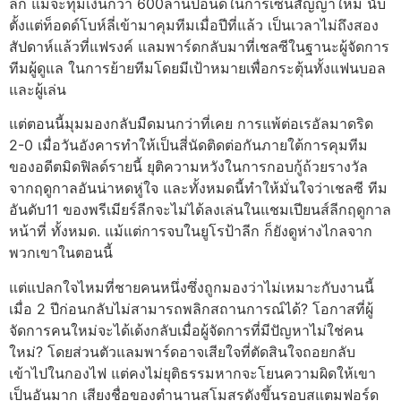
ลีก แม้จะทุ่มเงินกว่า 600ล้านปอนด์ในการเซ็นสัญญาใหม่ นับ
ตั้งแต่ท็อดด์โบห์ลี่เข้ามาคุมทีมเมื่อปีที่แล้ว
เป็นเวลาไม่ถึงสอง
สัปดาห์แล้วที่แฟรงค์ แลมพาร์ดกลับมาที่เชลซีในฐานะผู้จัดการ
ทีมผู้ดูแล ในการย้ายทีมโดยมีเป้าหมายเพื่อกระตุ้นทั้งแฟนบอล
และผู้เล่น
แต่ตอนนี้มุมมองกลับมืดมนกว่าที่เคย
การแพ้ต่อเรอัลมาดริด
2-0 เมื่อวันอังคารทำให้เป็นสี่นัดติดต่อกันภายใต้การคุมทีม
ของอดีตมิดฟิลด์รายนี้ ยุติความหวังในการกอบกู้ถ้วยรางวัล
จากฤดูกาลอันน่าหดหู่ใจ และทั้งหมดนี้ทำให้มั่นใจว่าเชลซี ทีม
อันดับ11 ของพรีเมียร์ลีกจะไม่ได้ลงเล่นในแชมเปียนส์ลีกฤดูกาล
หน้าที่ ทั้งหมด.
แม้แต่การจบในยูโรป้าลีก ก็ยังดูห่างไกลจาก
พวกเขาในตอนนี้
แต่แปลกใจไหมที่ชายคนหนึ่งซึ่งถูกมองว่าไม่เหมาะกับงานนี้
เมื่อ 2 ปีก่อนกลับไม่สามารถพลิกสถานการณ์ได้? โอกาสที่ผู้
จัดการคนใหม่จะได้เด้งกลับเมื่อผู้จัดการที่มีปัญหาไม่ใช่คน
ใหม่?
โดยส่วนตัวแลมพาร์ดอาจเสียใจที่ตัดสินใจถอยกลับ
เข้าไปในกองไฟ แต่คงไม่ยุติธรรมหากจะโยนความผิดให้เขา
เป็นอันมาก เสียงชื่อของตำนานสโมสรดังขึ้นรอบสแตมฟอร์ด