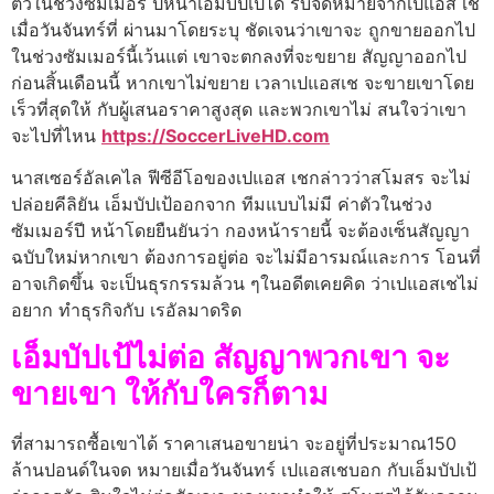
ตัวในช่วงซัมเมอร์ ปีหน้าเอ็มบัปเป้ได้ รับจดหมายจากเปแอส เช
เมื่อวันจันทร์ที่ ผ่านมาโดยระบุ ชัดเจนว่าเขาจะ ถูกขายออกไป
ในช่วงซัมเมอร์นี้เว้นแต่ เขาจะตกลงที่จะขยาย สัญญาออกไป
ก่อนสิ้นเดือนนี้ หากเขาไม่ขยาย เวลาเปแอสเช จะขายเขาโดย
เร็วที่สุดให้ กับผู้เสนอราคาสูงสุด และพวกเขาไม่ สนใจว่าเขา
จะไปที่ไหน
https://SoccerLiveHD.com
นาสเซอร์อัลเคไล ฟีซีอีโอของเปแอส เชกล่าวว่าสโมสร จะไม่
ปล่อยคีลิยัน เอ็มบัปเป้ออกจาก ทีมแบบไม่มี ค่าตัวในช่วง
ซัมเมอร์ปี หน้าโดยยืนยันว่า กองหน้ารายนี้ จะต้องเซ็นสัญญา
ฉบับใหม่หากเขา ต้องการอยู่ต่อ จะไม่มีอารมณ์และการ โอนที่
อาจเกิดขึ้น จะเป็นธุรกรรมล้วน ๆในอดีตเคยคิด ว่าเปแอสเชไม่
อยาก ทําธุรกิจกับ เรอัลมาดริด
เอ็มบัปเป้ไม่ต่อ สัญญาพวกเขา จะ
ขายเขา ให้กับใครก็ตาม
ที่สามารถซื้อเขาได้ ราคาเสนอขายน่า จะอยู่ที่ประมาณ150
ล้านปอนด์ในจด หมายเมื่อวันจันทร์ เปแอสเชบอก กับเอ็มบัปเป้