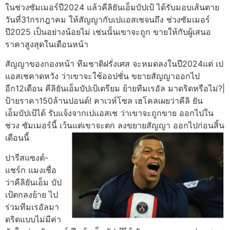
ในช่วงซัมเมอร์ปี2024 แล้วคีลิยันเอ็มบัปเป้ ได้รับมอบเส้นตาย
วันที่31กรกฎาคม ให้สัญญากับเปแอสเชจนถึง ช่วงซัมเมอร์
ปี2025 เป็นอย่างน้อยไม่ เช่นนั้นเขาจะถูก ขายให้กับผู้เสนอ
ราคาสูงสุดในเดือนหน้า
สัญญาของกองหน้า ทีมชาติฝรั่งเศส จะหมดลงในปี2024แต่ เป
แอสเชคาดหวัง ว่าเขาจะใช้ออปชั่น ขยายสัญญาออกไป
อีก12เดือน คีลิยันเอ็มบัปเป้เตรียม ย้ายทีมเรอัล มาดริดหรือไม่?|
ป้ายราคา150ล้านปอนด์! คาเวห์โซล เฮโคลเผยว่าคีลิ ยัน
เอ็มบัปเป้ได้ รับแจ้งจากเปแอสเช ว่าเขาจะถูกขาย ออกไปใน
ช่วง ซัมเมอร์นี้ เว้นแต่เขาจะตก ลงขยายสัญญา ออกไปก่อนสิ้น
เดือนนี้
ปารีสแซงต์-
แชร์ก แมงเชื่อ
ว่าคีลิยันเอ็ม บัป
เป้ตกลงย้าย ไป
ร่วมทีมเรอัลมา
ดริดแบบไม่มีค่า