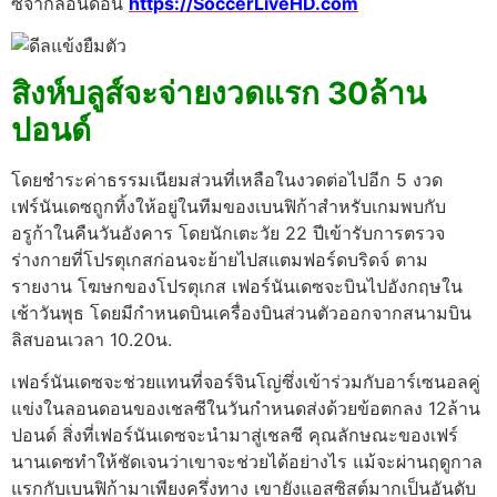
ซีจากลอนดอน
https://SoccerLiveHD.com
สิงห์บลูส์จะจ่ายงวดแรก 30ล้าน
ปอนด์
โดยชำระค่าธรรมเนียมส่วนที่เหลือในงวดต่อไปอีก 5 งวด
เฟร์นันเดซถูกทิ้งให้อยู่ในทีมของเบนฟิก้าสำหรับเกมพบกับ
อรูก้าในคืนวันอังคาร โดยนักเตะวัย 22 ปีเข้ารับการตรวจ
ร่างกายที่โปรตุเกสก่อนจะย้ายไปสแตมฟอร์ดบริดจ์
ตาม
รายงาน โฆษกของโปรตุเกส เฟอร์นันเดซจะบินไปอังกฤษใน
เช้าวันพุธ โดยมีกำหนดบินเครื่องบินส่วนตัวออกจากสนามบิน
ลิสบอนเวลา 10.20น.
เฟอร์นันเดซจะช่วยแทนที่จอร์จินโญ่ซึ่งเข้าร่วมกับอาร์เซนอลคู่
แข่งในลอนดอนของเชลซีในวันกำหนดส่งด้วยข้อตกลง 12ล้าน
ปอนด์
สิ่งที่เฟอร์นันเดซจะนำมาสู่เชลซี
คุณลักษณะของเฟร์
นานเดซทำให้ชัดเจนว่าเขาจะช่วยได้อย่างไร แม้จะผ่านฤดูกาล
แรกกับเบนฟิก้ามาเพียงครึ่งทาง เขายังแอสซิสต์มากเป็นอันดับ