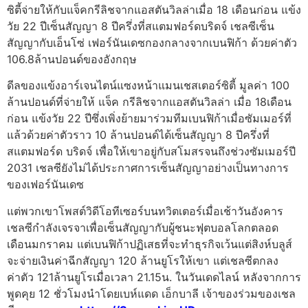
ซิตี้จ่ายให้กับแจ็คกรีลิชจากแอสตันวิลล่าเมื่อ 18 เดือนก่อน แข้ง
วัย 22 ปีเซ็นสัญญา 8 ปีครึ่งที่สแตมฟอร์ดบริดจ์
เชลซีเซ็น
สัญญากับเอ็นโซ่ เฟอร์นันเดซกองกลางจากเบนฟิก้า ด้วยค่าตัว
106.8ล้านปอนด์ของอังกฤษ
ดีลของแข้งอาร์เจนไตน์แซงหน้าแมนเชสเตอร์ซิตี้ มูลค่า 100
ล้านปอนด์ที่จ่ายให้ แจ็ค กรีลิชจากแอสตันวิลล่า เมื่อ 18เดือน
ก่อน
แข้งวัย 22 ปีซึ่งเพิ่งย้ายมาร่วมทีมเบนฟิก้าเมื่อซัมเมอร์ที่
แล้วด้วยค่าตัวราว 10 ล้านปอนด์ได้เซ็นสัญญา 8 ปีครึ่งที่
สแตมฟอร์ด บริดจ์ เพื่อให้เขาอยู่กับสโมสรจนถึงช่วงซัมเมอร์ปี
2031
เชลซียังไม่ได้ประกาศการเซ็นสัญญาอย่างเป็นทางการ
ของเฟอร์นันเดซ
แต่พวกเขาโพสต์วิดีโอทีเซอร์บนทวิตเตอร์เมื่อเช้าวันอังคาร
เชลซีกำลังเจรจาเพื่อเซ็นสัญญากับผู้ชนะฟุตบอลโลกตลอด
เดือนมกราคม แต่เบนฟิก้าปฏิเสธที่จะทำธุรกิจเว้นแต่สิงห์บลูส์
จะจ่ายเงินค่าฉีกสัญญา 120 ล้านยูโรให้เขา
แต่เชลซีตกลง
ค่าตัว 121ล้านยูโรเมื่อเวลา 21.15น. ในวันเดดไลน์ หลังจากการ
พูดคุย 12 ชั่วโมงนำโดยเบห์แดด เอ็กบาลี เจ้าของร่วมของเชล