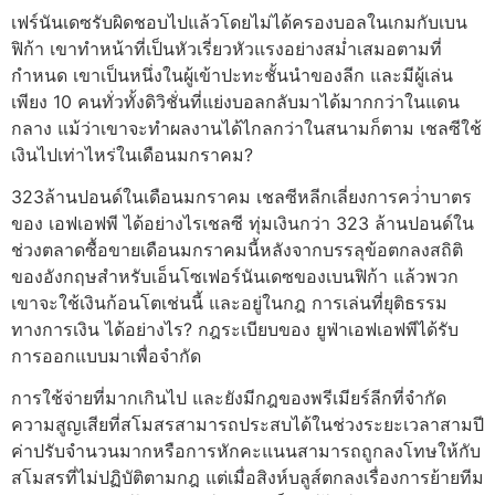
เฟร์นันเดซรับผิดชอบไปแล้วโดยไม่ได้ครองบอลในเกมกับเบน
ฟิก้า เขาทำหน้าที่เป็นหัวเรี่ยวหัวแรงอย่างสม่ำเสมอตามที่
กำหนด เขาเป็นหนึ่งในผู้เข้าปะทะชั้นนำของลีก และมีผู้เล่น
เพียง 10 คนทั่วทั้งดิวิชั่นที่แย่งบอลกลับมาได้มากกว่าในแดน
กลาง แม้ว่าเขาจะทำผลงานได้ไกลกว่าในสนามก็ตาม
เชลซีใช้
เงินไปเท่าไหร่ในเดือนมกราคม?
323ล้านปอนด์ในเดือนมกราคม เชลซีหลีกเลี่ยงการคว่ําบาตร
ของ เอฟเอฟพี ได้อย่างไร
เชลซี ทุ่มเงินกว่า 323 ล้านปอนด์ใน
ช่วงตลาดซื้อขายเดือนมกราคมนี้หลังจากบรรลุข้อตกลงสถิติ
ของอังกฤษสําหรับเอ็นโซเฟอร์นันเดซของเบนฟิก้า แล้วพวก
เขาจะใช้เงินก้อนโตเช่นนี้ และอยู่ในกฎ การเล่นที่ยุติธรรม
ทางการเงิน ได้อย่างไร?
กฎระเบียบของ ยูฟ่าเอฟเอฟพีได้รับ
การออกแบบมาเพื่อจํากัด
การใช้จ่ายที่มากเกินไป และยังมีกฎของพรีเมียร์ลีกที่จํากัด
ความสูญเสียที่สโมสรสามารถประสบได้ในช่วงระยะเวลาสามปี
ค่าปรับจํานวนมากหรือการหักคะแนนสามารถถูกลงโทษให้กับ
สโมสรที่ไม่ปฏิบัติตามกฎ
แต่เมื่อสิงห์บลูส์ตกลงเรื่องการย้ายทีม