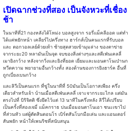
เปิดฉากช่วงที่สอง เป็นจังหวะที่เชื่อง
ช้า
ในนาทีที่21 กองหลังได้โหม่ง บอลสูงจาก รอรี่แม็คลีออด แต่ทํา
ได้แค่พยักหน้า เคลียร์ไปครึ่งทาง ฮาร์กส์เป็นคนแรกที่รับบอล
และ ตอกวอลเลย์ด้วยเท้า ซ้ายสุดสวยเข้ามุมล่าง ของตาข่าย
จากระยะ20 หลามันเป็นจุด จบของสิ่งต่างๆและสตีเฟ่นเคลลี่
เมายิงกว้าง หลังจากวิ่งและยิงที่ยอด เยี่ยมและมอนตาโนเป่านก
หวีดความ พยายามอื่นกว้างทั้ง สองด้านของการยิงฮาร์ค อื่นที่
ถูกเบี่ยงเบนกว้าง
และลิวีเป็นคนแรก ที่ขู่ในนาทีที่ 50มันเป็นโอกาสเพียง ครึ่ง
เดียวสําหรับเจ้า บ้านเมื่อสตีเฟ่นเคลลี่ เจาะจากระยะไกล แต่มัน
ตรงไปที่ บิริจิตติ ซึ่งยึดไว้แต่ 13 นาทีในครึ่งหลัง ลิวี่ได้เปรียบ
เป็นครั้งที่สองเจมี่ แม็คกราธ บ่นเมื่อมอนตาโนเอา ชนะเขาไป
ที่ส่วนหัว แต่ผู้ตัดสินดอนโร เบิร์ตสันโบกมือเล่น และแอนเดอร์
สันพยัก หน้าให้เพนริซที่สนับสนุน