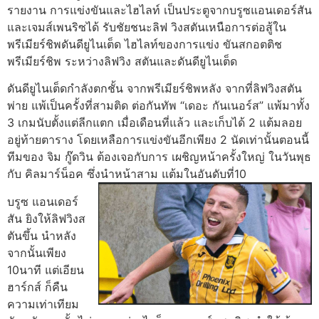
รายงาน การแข่งขันและไฮไลท์ เป็นประตูจากบรูซแอนเดอร์สัน
และเจมส์เพนริซได้ รับชัยชนะลิฟ วิงสตันเหนือการต่อสู้ใน
พรีเมียร์ชิพดันดียูไนเต็ด ไฮไลท์ของการแข่ง ขันสกอตติช
พรีเมียร์ชิพ ระหว่างลิฟวิง สตันและดันดียูไนเต็ด
ดันดียูไนเต็ดกําลังตกชั้น จากพรีเมียร์ชิพหลัง จากที่ลิฟวิงสตัน
พ่าย แพ้เป็นครั้งที่สามติด ต่อกันทัพ “เดอะ กันเนอร์ส” แพ้มาทั้ง
3 เกมนับตั้งแต่ลีกแตก เมื่อเดือนที่แล้ว และเก็บได้ 2 แต้มลอย
อยู่ท้ายตาราง โดยเหลือการแข่งขันอีกเพียง 2 นัดเท่านั้นตอนนี้
ทีมของ จิม กู๊ดวิน ต้องเจอกับการ เผชิญหน้าครั้งใหญ่ ในวันพุธ
กับ คิลมาร์น็อค ซึ่งนําหน้าสาม แต้มในอันดับที่10
บรูซ แอนเดอร์
สัน ยิงให้ลิฟวิงส
ตันขึ้น นําหลัง
จากนั้นเพียง
10นาที แต่เอียน
ฮาร์กส์ ก็คืน
ความเท่าเทียม