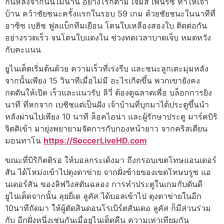
กันหลังจากนั้นไม่นาน อย่างไรก็ตาม เจมส์ เพนริซ ทําให้เจ้า
บ้าน คว้าชัยชนะครั้งแรกในรอบ 59 เกม ด้วยชัยชนะในนาทีที่
อาซิซ เบฮิช ฟูลแบ็กทีมเยือน โดนใบเหลืองสองใบ ติดต่อกัน
อย่างรวดเร็ว จนโดนใบแดงใน ช่วงทดเวลาบาดเจ็บ หมดหวัง
กับคะแนน
ยูไนเต็ดเริ่มต้นด้วย ความเร็วที่เร่งรีบ และชนะลูกเตะมุมหลัง
จากนั้นเพียง 15 วินาทีเมื่อไม่มี อะไรเกิดขึ้น พวกเขายังคง
กดดันให้เปิด เร็วและแนวรับ ลิวี่ ต้องดูฉลาดเพื่อ บล็อกการยิง
นาที ที่หกจาก เบชิชแต่เป็นฝั่ง เจ้าบ้านที่บุกมาได้ประตูขึ้นนํา
หลังผ่านไปเพียง 10 นาที ล็อคไอน่า และผู้รักษาประตู มาร์คบิริ
จิตติเข้า มายุ่งพยายามจัดการกับกองหน้ายาว จากคริสเตียน
มอนทาโน
https://SoccerLiveHD.com
ขณะที่บิริกิตติรอ ให้บอลกระเด้งมา ถึงกรอบเขตโทษแอนเดอร์
สัน ได้โหม่งเข้าไปตุงตาข่าย จากฝั่งซ้ายของเขตโทษบรูซ แอ
นเดอร์สัน ของลิฟวิงสตันฉลอง การทําประตูในเกมกับดันดี
ยูไนเต็ดจากนั้น ลุยยี่เด ลูคัส ได้บอลเข้าไป ตุงตาข่ายในอีก
10นาทีถัดมา ให้ผู้ตัดสินดอนโรเบิร์ตสันเดอ ลูคัส ก็มีส่วนร่วม
กับ อีกฝั่งหนึ่งเช่นกันเมื่อยูไนเต็ดคืน ความเท่าเทียมกัน