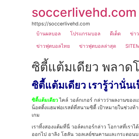
soccerlivehd.com
https://soccerlivehd.com
บ้านผลบอล
โปรแกรมบอล
ดีเด็ด
ข่า
ข่าวฟุตบอลไทย
ข่าวฟุตบอลล่าสุด
SITE
ซิตี้แต้มเดียว พลาดโ
ซิตี้แต้มเดียว เรารู้ว่านั่
ซิตี้แต้มเดียว
ไคล์ วอล์กเกอร์ กล่าวว่าผลงานของแมน
น็อตติ้งแฮมฟอเรสต์ที่สนามซิตี้ เป้าหมายในช่วง
เกม
เราทิ้งสองแต้มที่นี่ วอล์คเกอร์กล่าว โอกาสที่เร
ออกไป อาลิง โฮลัน วอลเลย์ชนคานและกระดอนบอลรี